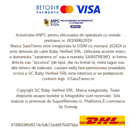
Autorizatie ANPC pentru efectuarea de operatiuni cu metale
pretioase nr. 0010690/2019
Marca SaraTremo este inregistrata la OSIM cu numarul 162424 si
este detinuta de catre Baby Verified SRL. Utilizarea acestei marci,
a domeniului "saratremo.ro" sau a numelui SARATREMO, in forma
directa sau "ascunsa" (de tipul, dar nu limitat la, meta taguri sau
alte tehnici de indexare, cautare web) fara permisiunea prealabila
scrisa a SC Baby Verified SRL este interzisa si se pedepseste
conform legii. ©SaraTremo.ro
Copyright SC Baby Verified SRL. Marca inregistrata. Toate
drepturile asupra textelor si fotografiilor sunt rezervate. Site
realizat si promovat de SuportRemote.ro.
Platforma E-commerce
by Gomag
4749819f0d917dc5db71edd975e97bba
Livrare oriunde in Europa in 2 zile prin DHL Express