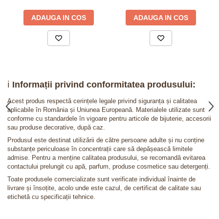
ADAUGA IN COS
ADAUGA IN COS
ℹ️
Informații privind conformitatea produsului:
Acest produs respectă cerințele legale privind siguranța și calitatea
aplicabile în România și Uniunea Europeană. Materialele utilizate sunt
conforme cu standardele în vigoare pentru articole de bijuterie, accesorii
sau produse decorative, după caz.
Produsul este destinat utilizării de către persoane adulte și nu conține
substanțe periculoase în concentrații care să depășească limitele
admise. Pentru a menține calitatea produsului, se recomandă evitarea
contactului prelungit cu apă, parfum, produse cosmetice sau detergenți.
Toate produsele comercializate sunt verificate individual înainte de
livrare și însoțite, acolo unde este cazul, de certificat de calitate sau
etichetă cu specificații tehnice.