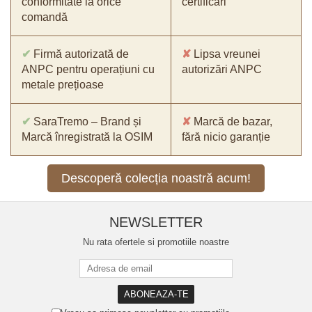
conformitate la orice
certificări
comandă
✔
Firmă autorizată de
✘
Lipsa vreunei
ANPC pentru operațiuni cu
autorizări ANPC
metale prețioase
✔
SaraTremo – Brand și
✘
Marcă de bazar,
Marcă înregistrată la OSIM
fără nicio garanție
Descoperă colecția noastră acum!
NEWSLETTER
Nu rata ofertele si promotiile noastre