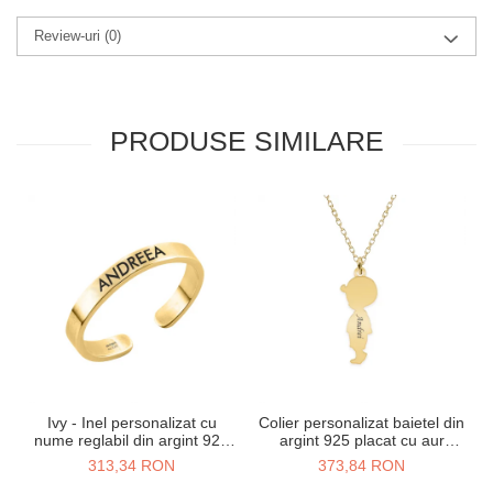
Review-uri
(0)
PRODUSE SIMILARE
Ivy - Inel personalizat cu
Colier personalizat baietel din
nume reglabil din argint 925
argint 925 placat cu aur
placat cu aur galben 24K
galben 24K
313,34 RON
373,84 RON