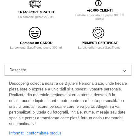
+90.000 CLIENTI
TRANSPORT GRATUIT
Calitate apreciata de peste 90.000
La comenzi peste 200 lei.
clienti!
Garantat un CADOU
PRIMESTI CERTIFICAT
La comenzi SaraTremo peste 300 lei!
La bijuteriile marca SaraTremo.
Descriere
Descoperiți colecția noastră de Bijuterii Personalizate, unde fiecare
piesă este o expresie a unicității și a poveștii voastre personale.
Realizate din materiale prețioase și cu o atenție deosebită la
detalii, aceste bijuterii sunt create pentru a reflecta personalitatea
și stilul unic al fiecărei persoane care le va purta. Alegeți să vă
personalizați bijuteria cu fotografii, inițiale, nume, mesaje sau date
speciale pentru a transforma orice piesă într-un cadou memorabil
și semnificativ!
Informatii conformitate produs