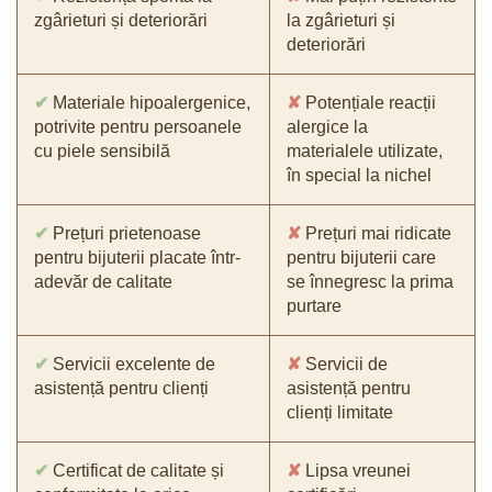
zgârieturi și deteriorări
la zgârieturi și
deteriorări
✔
Materiale hipoalergenice,
✘
Potențiale reacții
potrivite pentru persoanele
alergice la
cu piele sensibilă
materialele utilizate,
în special la nichel
✔
Prețuri prietenoase
✘
Prețuri mai ridicate
pentru bijuterii placate într-
pentru bijuterii care
adevăr de calitate
se înnegresc la prima
purtare
✔
Servicii excelente de
✘
Servicii de
asistență pentru clienți
asistență pentru
clienți limitate
✔
Certificat de calitate și
✘
Lipsa vreunei