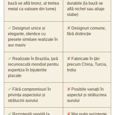
bază se află bronz, al treilea
durabile (la bază se
metal ca valoare din lume)
află nichel sau aliaje
slabe)
✔
Designuri unice și
✘
Designuri comune,
elegante, identice cu
fără distincție
piesele similare realizate în
aur masiv
✔
Realizate în Brazilia, țară
✘
Fabricate în țări
recunoscută mondial pentru
precum China, Turcia,
expertiza în bijuteriile
India
placate
✔
Fără compromisuri în
✘
Posibile variații în
privința aspectului și
aspectul și strălucirea
strălucirii aurului
aurului
✔
Rezistență sporită la
✘
Mai puțin rezistente