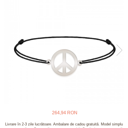
Verighete
Bijuterii pentru barbati
Inele
Lanturi
Bratari
Talismane
Verighete
Bijuterii din argint placate cu aur
24K
264,94 RON
Livrare în 2-3 zile lucrătoare. Ambalare de cadou gratuită. Model simplu