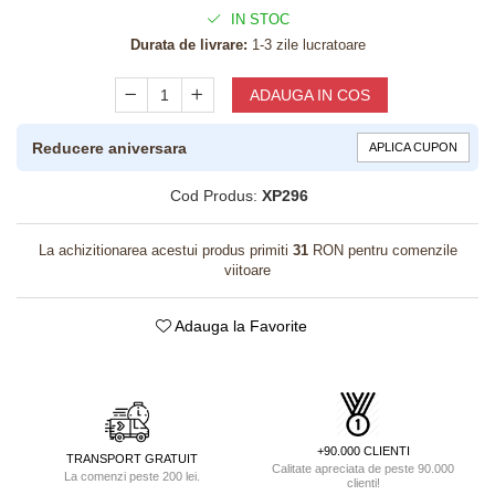
IN STOC
Durata de livrare:
1-3 zile lucratoare
ADAUGA IN COS
Reducere aniversara
APLICA CUPON
Cod Produs:
XP296
La achizitionarea acestui produs primiti
31
RON pentru comenzile
viitoare
Adauga la Favorite
+90.000 CLIENTI
TRANSPORT GRATUIT
Calitate apreciata de peste 90.000
La comenzi peste 200 lei.
clienti!