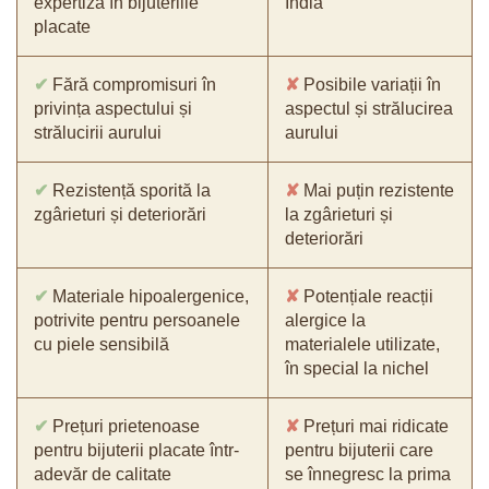
expertiza în bijuteriile
India
placate
✔
Fără compromisuri în
✘
Posibile variații în
privința aspectului și
aspectul și strălucirea
strălucirii aurului
aurului
✔
Rezistență sporită la
✘
Mai puțin rezistente
zgârieturi și deteriorări
la zgârieturi și
deteriorări
✔
Materiale hipoalergenice,
✘
Potențiale reacții
potrivite pentru persoanele
alergice la
cu piele sensibilă
materialele utilizate,
în special la nichel
✔
Prețuri prietenoase
✘
Prețuri mai ridicate
pentru bijuterii placate într-
pentru bijuterii care
adevăr de calitate
se înnegresc la prima