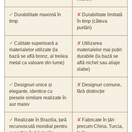
✔
Durabilitate maximă în
✘
Durabilitate limitată
timp
în timp (câteva
purtări)
✔
Calitate superioară a
✘
Utilizarea
materialelor utilizate (la
materialelor mai puțin
bază se află bronz, al treilea
durabile (la bază se
metal ca valoare din lume)
află nichel sau aliaje
slabe)
✔
Designuri unice și
✘
Designuri comune,
elegante, identice cu
fără distincție
piesele similare realizate în
aur masiv
✔
Realizate în Brazilia, țară
✘
Fabricate în țări
recunoscută mondial pentru
precum China, Turcia,