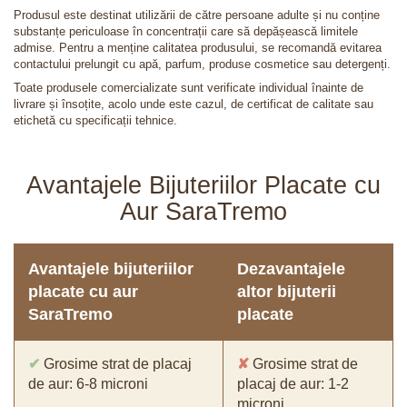
Produsul este destinat utilizării de către persoane adulte și nu conține
substanțe periculoase în concentrații care să depășească limitele
admise. Pentru a menține calitatea produsului, se recomandă evitarea
contactului prelungit cu apă, parfum, produse cosmetice sau detergenți.
Toate produsele comercializate sunt verificate individual înainte de
livrare și însoțite, acolo unde este cazul, de certificat de calitate sau
etichetă cu specificații tehnice.
Avantajele Bijuteriilor Placate cu
Aur SaraTremo
Avantajele bijuteriilor
Dezavantajele
placate cu aur
altor bijuterii
SaraTremo
placate
✔
Grosime strat de placaj
✘
Grosime strat de
de aur: 6-8 microni
placaj de aur: 1-2
microni