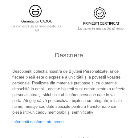
Garantat un CADOU
PRIMESTI CERTIFICAT
La comenzi SaraTremo peste 300
La bijuteriile marca SaraTremo.
lei!
Descriere
Descoperiți colecția noastră de Bijuterii Personalizate, unde
fiecare piesă este o expresie a unicității și a poveștii voastre
personale. Realizate din materiale prețioase și cu o atenție
deosebită la detalii, aceste bijuterii sunt create pentru a reflecta
personalitatea și stilul unic al fiecărei persoane care le va
purta. Alegeți să vă personalizați bijuteria cu fotografii, inițiale,
nume, mesaje sau date speciale pentru a transforma orice
piesă într-un cadou memorabil și semnificativ!
Informatii conformitate produs