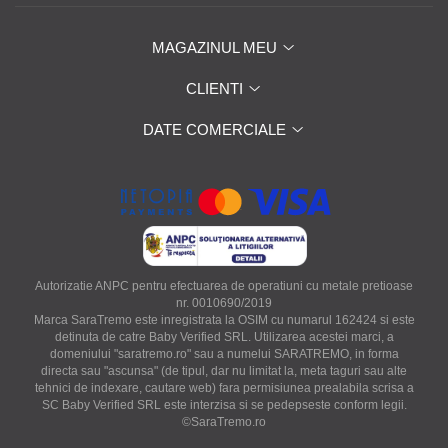
MAGAZINUL MEU
CLIENTI
DATE COMERCIALE
Autorizatie ANPC pentru efectuarea de operatiuni cu metale pretioase
nr. 0010690/2019
Marca SaraTremo este inregistrata la OSIM cu numarul 162424 si este
detinuta de catre Baby Verified SRL. Utilizarea acestei marci, a
domeniului "saratremo.ro" sau a numelui SARATREMO, in forma
directa sau "ascunsa" (de tipul, dar nu limitat la, meta taguri sau alte
tehnici de indexare, cautare web) fara permisiunea prealabila scrisa a
SC Baby Verified SRL este interzisa si se pedepseste conform legii.
©SaraTremo.ro