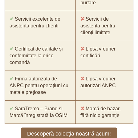
purtare
✔
Servicii excelente de
✘
Servicii de
asistență pentru clienți
asistență pentru
clienți limitate
✔
Certificat de calitate și
✘
Lipsa vreunei
conformitate la orice
certificări
comandă
✔
Firmă autorizată de
✘
Lipsa vreunei
ANPC pentru operațiuni cu
autorizări ANPC
metale prețioase
✔
SaraTremo – Brand și
✘
Marcă de bazar,
Marcă înregistrată la OSIM
fără nicio garanție
Descoperă colecția noastră acum!