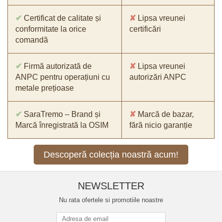
✔
Certificat de calitate și
✘
Lipsa vreunei
conformitate la orice
certificări
comandă
✔
Firmă autorizată de
✘
Lipsa vreunei
ANPC pentru operațiuni cu
autorizări ANPC
metale prețioase
✔
SaraTremo – Brand și
✘
Marcă de bazar,
Marcă înregistrată la OSIM
fără nicio garanție
Descoperă colecția noastră acum!
NEWSLETTER
Nu rata ofertele si promotiile noastre