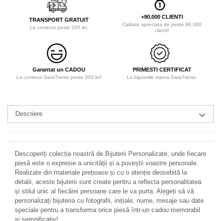
+90.000 CLIENTI
TRANSPORT GRATUIT
Calitate apreciata de peste 90.000
La comenzi peste 200 lei.
clienti!
Garantat un CADOU
PRIMESTI CERTIFICAT
La comenzi SaraTremo peste 300 lei!
La bijuteriile marca SaraTremo.
Descriere
Descoperiți colecția noastră de Bijuterii Personalizate, unde fiecare
piesă este o expresie a unicității și a poveștii voastre personale.
Realizate din materiale prețioase și cu o atenție deosebită la
detalii, aceste bijuterii sunt create pentru a reflecta personalitatea
și stilul unic al fiecărei persoane care le va purta. Alegeți să vă
personalizați bijuteria cu fotografii, inițiale, nume, mesaje sau date
speciale pentru a transforma orice piesă într-un cadou memorabil
și semnificativ!