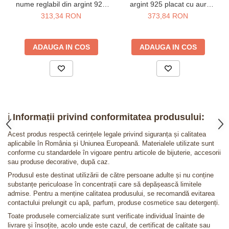
nume reglabil din argint 925
argint 925 placat cu aur
placat cu aur galben 24K
galben 24K
313,34 RON
373,84 RON
ADAUGA IN COS
ADAUGA IN COS
ℹ️
Informații privind conformitatea produsului:
Acest produs respectă cerințele legale privind siguranța și calitatea
aplicabile în România și Uniunea Europeană. Materialele utilizate sunt
conforme cu standardele în vigoare pentru articole de bijuterie, accesorii
sau produse decorative, după caz.
Produsul este destinat utilizării de către persoane adulte și nu conține
substanțe periculoase în concentrații care să depășească limitele
admise. Pentru a menține calitatea produsului, se recomandă evitarea
contactului prelungit cu apă, parfum, produse cosmetice sau detergenți.
Toate produsele comercializate sunt verificate individual înainte de
livrare și însoțite, acolo unde este cazul, de certificat de calitate sau