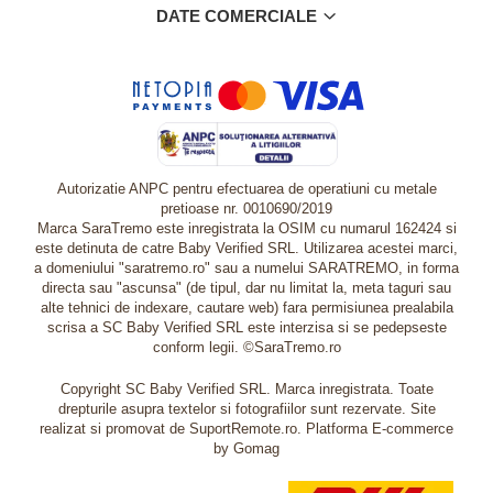
DATE COMERCIALE
Autorizatie ANPC pentru efectuarea de operatiuni cu metale
pretioase nr. 0010690/2019
Marca SaraTremo este inregistrata la OSIM cu numarul 162424 si
este detinuta de catre Baby Verified SRL. Utilizarea acestei marci,
a domeniului "saratremo.ro" sau a numelui SARATREMO, in forma
directa sau "ascunsa" (de tipul, dar nu limitat la, meta taguri sau
alte tehnici de indexare, cautare web) fara permisiunea prealabila
scrisa a SC Baby Verified SRL este interzisa si se pedepseste
conform legii. ©SaraTremo.ro
Copyright SC Baby Verified SRL. Marca inregistrata. Toate
drepturile asupra textelor si fotografiilor sunt rezervate. Site
realizat si promovat de SuportRemote.ro.
Platforma E-commerce
by Gomag