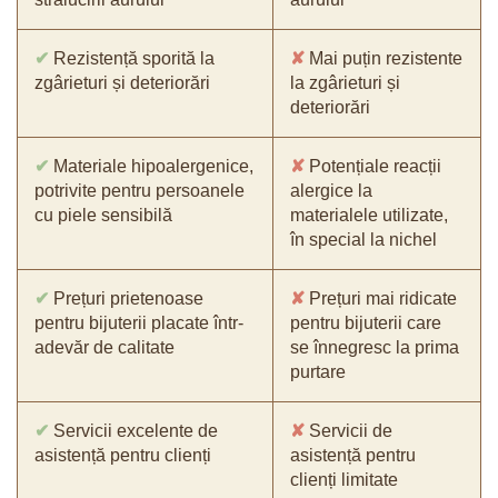
✔
Rezistență sporită la
✘
Mai puțin rezistente
zgârieturi și deteriorări
la zgârieturi și
deteriorări
✔
Materiale hipoalergenice,
✘
Potențiale reacții
potrivite pentru persoanele
alergice la
cu piele sensibilă
materialele utilizate,
în special la nichel
✔
Prețuri prietenoase
✘
Prețuri mai ridicate
pentru bijuterii placate într-
pentru bijuterii care
adevăr de calitate
se înnegresc la prima
purtare
✔
Servicii excelente de
✘
Servicii de
asistență pentru clienți
asistență pentru
clienți limitate