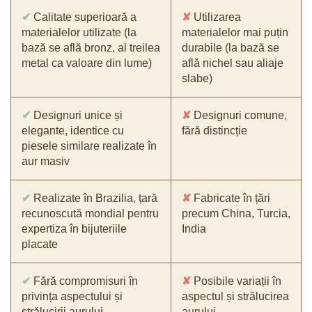
✔
Calitate superioară a
✘
Utilizarea
materialelor utilizate (la
materialelor mai puțin
bază se află bronz, al treilea
durabile (la bază se
metal ca valoare din lume)
află nichel sau aliaje
slabe)
✔
Designuri unice și
✘
Designuri comune,
elegante, identice cu
fără distincție
piesele similare realizate în
aur masiv
✔
Realizate în Brazilia, țară
✘
Fabricate în țări
recunoscută mondial pentru
precum China, Turcia,
expertiza în bijuteriile
India
placate
✔
Fără compromisuri în
✘
Posibile variații în
privința aspectului și
aspectul și strălucirea
strălucirii aurului
aurului