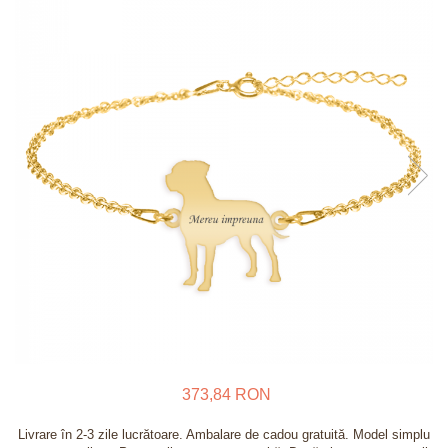
Verighete
Bijuterii pentru barbati
Inele
Lanturi
Bratari
Talismane
Verighete
Bijuterii din argint placate cu aur
24K
373,84 RON
Livrare în 2-3 zile lucrătoare. Ambalare de cadou gratuită. Model simplu