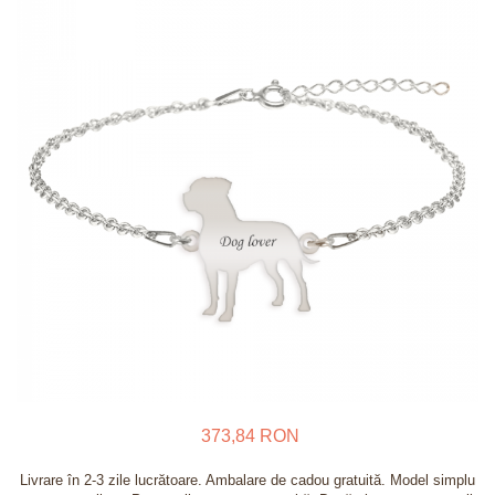
Verighete
Bijuterii pentru barbati
Inele
Lanturi
Bratari
Talismane
Verighete
Bijuterii din argint placate cu aur
24K
373,84 RON
Livrare în 2-3 zile lucrătoare. Ambalare de cadou gratuită. Model simplu