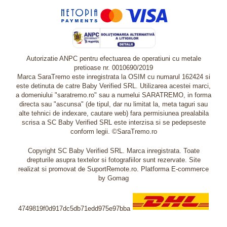
Autorizatie ANPC pentru efectuarea de operatiuni cu metale
pretioase nr. 0010690/2019
Marca SaraTremo este inregistrata la OSIM cu numarul 162424 si
este detinuta de catre Baby Verified SRL. Utilizarea acestei marci,
a domeniului "saratremo.ro" sau a numelui SARATREMO, in forma
directa sau "ascunsa" (de tipul, dar nu limitat la, meta taguri sau
alte tehnici de indexare, cautare web) fara permisiunea prealabila
scrisa a SC Baby Verified SRL este interzisa si se pedepseste
conform legii. ©SaraTremo.ro
Copyright SC Baby Verified SRL. Marca inregistrata. Toate
drepturile asupra textelor si fotografiilor sunt rezervate. Site
realizat si promovat de SuportRemote.ro.
Platforma E-commerce
by Gomag
4749819f0d917dc5db71edd975e97bba
Livrare oriunde in Europa in 2 zile prin DHL Express