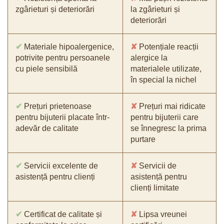
zgârieturi și deteriorări
la zgârieturi și
deteriorări
✔
Materiale hipoalergenice,
✘
Potențiale reacții
potrivite pentru persoanele
alergice la
cu piele sensibilă
materialele utilizate,
în special la nichel
✔
Prețuri prietenoase
✘
Prețuri mai ridicate
pentru bijuterii placate într-
pentru bijuterii care
adevăr de calitate
se înnegresc la prima
purtare
✔
Servicii excelente de
✘
Servicii de
asistență pentru clienți
asistență pentru
clienți limitate
✔
Certificat de calitate și
✘
Lipsa vreunei