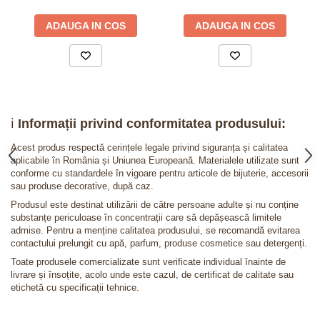
ADAUGA IN COS
ADAUGA IN COS
ℹ️
Informații privind conformitatea produsului:
Acest produs respectă cerințele legale privind siguranța și calitatea
aplicabile în România și Uniunea Europeană. Materialele utilizate sunt
conforme cu standardele în vigoare pentru articole de bijuterie, accesorii
sau produse decorative, după caz.
Produsul este destinat utilizării de către persoane adulte și nu conține
substanțe periculoase în concentrații care să depășească limitele
admise. Pentru a menține calitatea produsului, se recomandă evitarea
contactului prelungit cu apă, parfum, produse cosmetice sau detergenți.
Toate produsele comercializate sunt verificate individual înainte de
livrare și însoțite, acolo unde este cazul, de certificat de calitate sau
etichetă cu specificații tehnice.