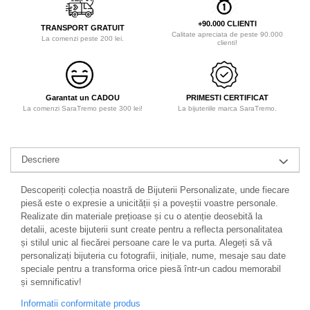
+90.000 CLIENTI
TRANSPORT GRATUIT
Calitate apreciata de peste 90.000
La comenzi peste 200 lei.
clienti!
Garantat un CADOU
PRIMESTI CERTIFICAT
La comenzi SaraTremo peste 300 lei!
La bijuteriile marca SaraTremo.
Descriere
Descoperiți colecția noastră de Bijuterii Personalizate, unde fiecare
piesă este o expresie a unicității și a poveștii voastre personale.
Realizate din materiale prețioase și cu o atenție deosebită la
detalii, aceste bijuterii sunt create pentru a reflecta personalitatea
și stilul unic al fiecărei persoane care le va purta. Alegeți să vă
personalizați bijuteria cu fotografii, inițiale, nume, mesaje sau date
speciale pentru a transforma orice piesă într-un cadou memorabil
și semnificativ!
Informatii conformitate produs