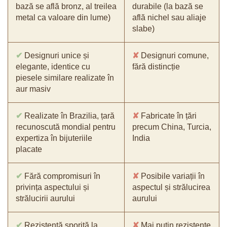
bază se află bronz, al treilea
durabile (la bază se
metal ca valoare din lume)
află nichel sau aliaje
slabe)
✔
Designuri unice și
✘
Designuri comune,
elegante, identice cu
fără distincție
piesele similare realizate în
aur masiv
✔
Realizate în Brazilia, țară
✘
Fabricate în țări
recunoscută mondial pentru
precum China, Turcia,
expertiza în bijuteriile
India
placate
✔
Fără compromisuri în
✘
Posibile variații în
privința aspectului și
aspectul și strălucirea
strălucirii aurului
aurului
✔
Rezistență sporită la
✘
Mai puțin rezistente