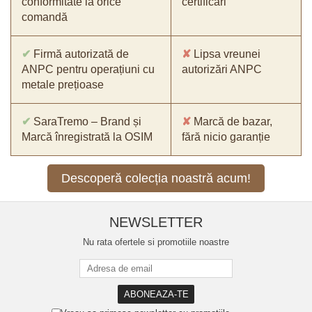
conformitate la orice
certificări
comandă
✔
Firmă autorizată de
✘
Lipsa vreunei
ANPC pentru operațiuni cu
autorizări ANPC
metale prețioase
✔
SaraTremo – Brand și
✘
Marcă de bazar,
Marcă înregistrată la OSIM
fără nicio garanție
Descoperă colecția noastră acum!
NEWSLETTER
Nu rata ofertele si promotiile noastre