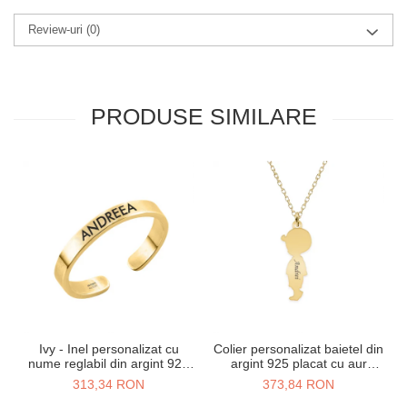
Review-uri
(0)
PRODUSE SIMILARE
Ivy - Inel personalizat cu
Colier personalizat baietel din
nume reglabil din argint 925
argint 925 placat cu aur
placat cu aur galben 24K
galben 24K
313,34 RON
373,84 RON