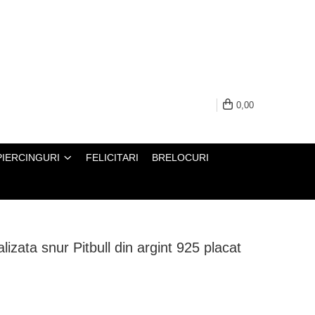
0,00
PIERCINGURI
FELICITARI
BRELOCURI
alizata snur Pitbull din argint 925 placat