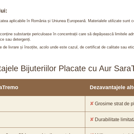
ui:
itatea aplicabile în România și Uniunea Europeană. Materialele utilizate sunt c
nu conține substanțe periculoase în concentrații care să depășească limitele 
ce sau detergenți.
 de livrare și însoțite, acolo unde este cazul, de certificat de calitate sau eti
ajele Bijuteriilor Placate cu Aur Sar
araTremo
Dezavantajele alto
✘
Grosime strat de pl
✘
Durabilitate limitat