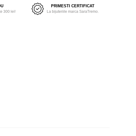
OU
PRIMESTI CERTIFICAT
 300 lei!
La bijuteriile marca SaraTremo.