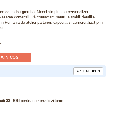
lare de cadou gratuită. Model simplu sau personalizat.
lasarea comenzii, vă contactăm pentru a stabili detaliile
t in Romania de atelier partener, expediat si comercializat prin
er.
e
A IN COS
APLICA CUPON
miti
33
RON pentru comenzile viitoare