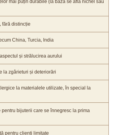
elor mai puțin durabile (la bază se află nichel sau
fără distincție
recum China, Turcia, India
 aspectul și strălucirea aurului
 la zgârieturi și deteriorări
lergice la materialele utilizate, în special la
e pentru bijuterii care se înnegresc la prima
ă pentru clienți limitate