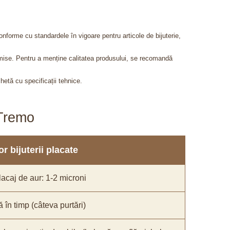
onforme cu standardele în vigoare pentru articole de bijuterie,
admise. Pentru a menține calitatea produsului, se recomandă
chetă cu specificații tehnice.
aTremo
r bijuterii placate
acaj de aur: 1-2 microni
ă în timp (câteva purtări)