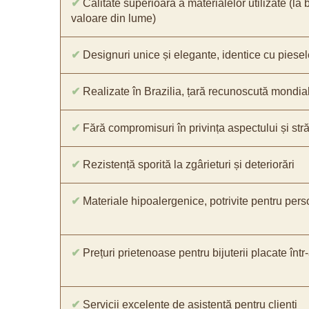
✔
Calitate superioară a materialelor utilizate (la 
valoare din lume)
✔
Designuri unice și elegante, identice cu piesel
✔
Realizate în Brazilia, țară recunoscută mondial 
✔
Fără compromisuri în privința aspectului și străl
✔
Rezistență sporită la zgârieturi și deteriorări
✔
Materiale hipoalergenice, potrivite pentru pers
✔
Prețuri prietenoase pentru bijuterii placate într
✔
Servicii excelente de asistență pentru clienți