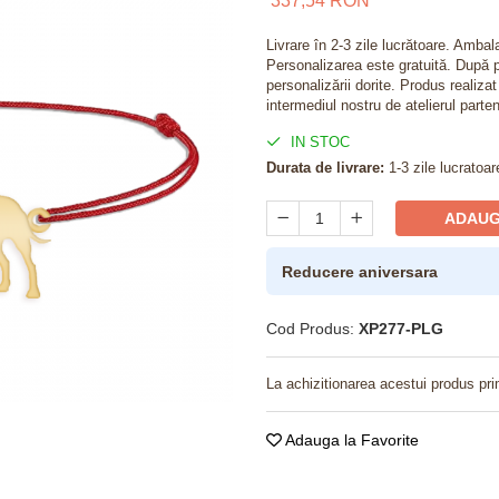
337,54 RON
Livrare în 2-3 zile lucrătoare. Amba
Personalizarea este gratuită. După p
personalizării dorite. Produs realiza
intermediul nostru de atelierul parten
IN STOC
Durata de livrare:
1-3 zile lucratoar
ADAUG
Reducere aniversara
Cod Produs:
XP277-PLG
La achizitionarea acestui produs pri
Adauga la Favorite