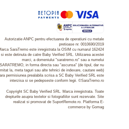
Autorizatie ANPC pentru efectuarea de operatiuni cu metale
pretioase nr. 0010690/2019
Marca SaraTremo este inregistrata la OSIM cu numarul 162424
si este detinuta de catre Baby Verified SRL. Utilizarea acestei
marci, a domeniului "saratremo.ro" sau a numelui
SARATREMO, in forma directa sau "ascunsa" (de tipul, dar nu
imitat la, meta taguri sau alte tehnici de indexare, cautare web)
fara permisiunea prealabila scrisa a SC Baby Verified SRL este
interzisa si se pedepseste conform legii. ©SaraTremo.ro
Copyright SC Baby Verified SRL. Marca inregistrata. Toate
drepturile asupra textelor si fotografiilor sunt rezervate. Site
realizat si promovat de SuportRemote.ro.
Platforma E-
commerce by Gomag