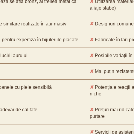
bază se află bronz, al treilea metal ca
✘
Utilizarea material
aliaje slabe)
e similare realizate în aur masiv
✘
Designuri comune, 
pentru expertiza în bijuteriile placate
✘
Fabricate în țări p
ucirii aurului
✘
Posibile variații în
✘
Mai puțin rezistente
oanele cu piele sensibilă
✘
Potențiale reacții a
nichel
-adevăr de calitate
✘
Prețuri mai ridicat
purtare
✘
Servicii de asistenț