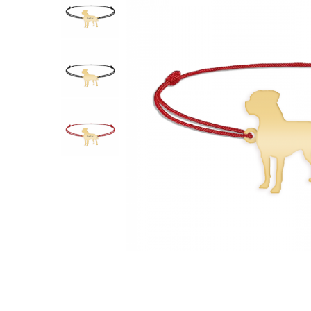
Verighete
Bijuterii pentru barbati
Inele
Lanturi
Bratari
Talismane
Verighete
Bijuterii din argint placate cu aur
24K
Distribuie
pe
Facebook