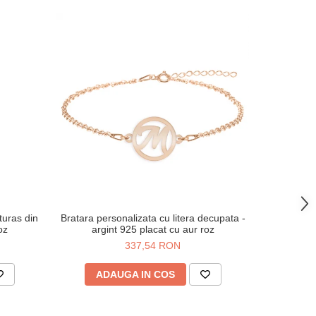
-38%
uturas din
Bratara personalizata cu litera decupata -
Breloc tra
oz
argint 925 placat cu aur roz
metalic
337,54 RON
4
ADAUGA IN COS
AD