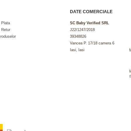
DATE COMERCIALE
 Plata
SC Baby Verified SRL
e Retur
J22/1247/2018
roduselor
39348826
Vancea P. 17/18 camera 6
Iasi, Iasi
l