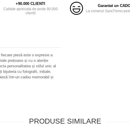
+90.000 CLIENTI
Garantat un CAD
Calitate apreciata de peste 90.000
La comenzi SaraTremo peste
clienti!
 fiecare piesă este o expresie a
riale prețioase și cu o atenție
ecta personalitatea și stilul unic al
bijuteria cu fotografii, inițiale,
iesă într-un cadou memorabil și
PRODUSE SIMILARE