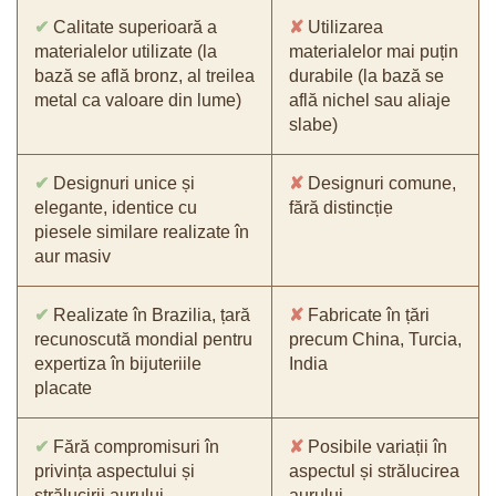
✔
Calitate superioară a
✘
Utilizarea
materialelor utilizate (la
materialelor mai puțin
bază se află bronz, al treilea
durabile (la bază se
metal ca valoare din lume)
află nichel sau aliaje
slabe)
✔
Designuri unice și
✘
Designuri comune,
elegante, identice cu
fără distincție
piesele similare realizate în
aur masiv
✔
Realizate în Brazilia, țară
✘
Fabricate în țări
recunoscută mondial pentru
precum China, Turcia,
expertiza în bijuteriile
India
placate
✔
Fără compromisuri în
✘
Posibile variații în
privința aspectului și
aspectul și strălucirea
strălucirii aurului
aurului