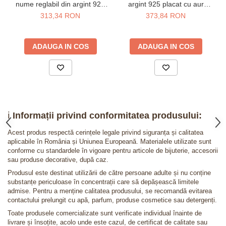
nume reglabil din argint 925
argint 925 placat cu aur
placat cu aur galben 24K
galben 24K
313,34 RON
373,84 RON
ADAUGA IN COS
ADAUGA IN COS
ℹ️
Informații privind conformitatea produsului:
Acest produs respectă cerințele legale privind siguranța și calitatea
aplicabile în România și Uniunea Europeană. Materialele utilizate sunt
conforme cu standardele în vigoare pentru articole de bijuterie, accesorii
sau produse decorative, după caz.
Produsul este destinat utilizării de către persoane adulte și nu conține
substanțe periculoase în concentrații care să depășească limitele
admise. Pentru a menține calitatea produsului, se recomandă evitarea
contactului prelungit cu apă, parfum, produse cosmetice sau detergenți.
Toate produsele comercializate sunt verificate individual înainte de
livrare și însoțite, acolo unde este cazul, de certificat de calitate sau