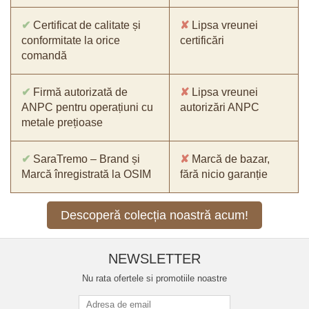
✔
Certificat de calitate și
✘
Lipsa vreunei
conformitate la orice
certificări
comandă
✔
Firmă autorizată de
✘
Lipsa vreunei
ANPC pentru operațiuni cu
autorizări ANPC
metale prețioase
✔
SaraTremo – Brand și
✘
Marcă de bazar,
Marcă înregistrată la OSIM
fără nicio garanție
Descoperă colecția noastră acum!
NEWSLETTER
Nu rata ofertele si promotiile noastre