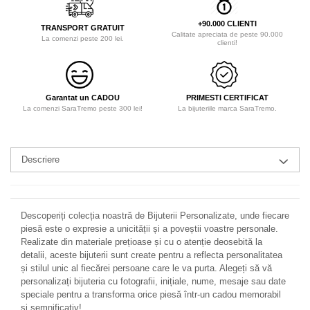
+90.000 CLIENTI
TRANSPORT GRATUIT
Calitate apreciata de peste 90.000
La comenzi peste 200 lei.
clienti!
Garantat un CADOU
PRIMESTI CERTIFICAT
La comenzi SaraTremo peste 300 lei!
La bijuteriile marca SaraTremo.
Descriere
Descoperiți colecția noastră de Bijuterii Personalizate, unde fiecare
piesă este o expresie a unicității și a poveștii voastre personale.
Realizate din materiale prețioase și cu o atenție deosebită la
detalii, aceste bijuterii sunt create pentru a reflecta personalitatea
și stilul unic al fiecărei persoane care le va purta. Alegeți să vă
personalizați bijuteria cu fotografii, inițiale, nume, mesaje sau date
speciale pentru a transforma orice piesă într-un cadou memorabil
și semnificativ!