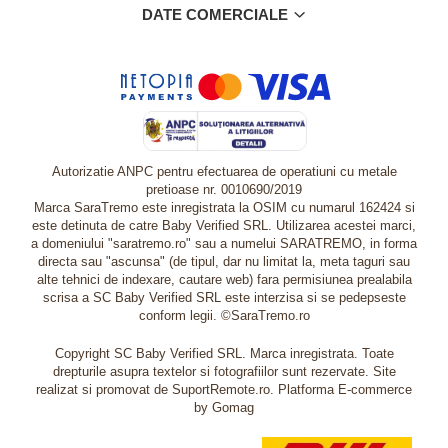
DATE COMERCIALE
Autorizatie ANPC pentru efectuarea de operatiuni cu metale
pretioase nr. 0010690/2019
Marca SaraTremo este inregistrata la OSIM cu numarul 162424 si
este detinuta de catre Baby Verified SRL. Utilizarea acestei marci,
a domeniului "saratremo.ro" sau a numelui SARATREMO, in forma
directa sau "ascunsa" (de tipul, dar nu limitat la, meta taguri sau
alte tehnici de indexare, cautare web) fara permisiunea prealabila
scrisa a SC Baby Verified SRL este interzisa si se pedepseste
conform legii. ©SaraTremo.ro
Copyright SC Baby Verified SRL. Marca inregistrata. Toate
drepturile asupra textelor si fotografiilor sunt rezervate. Site
realizat si promovat de SuportRemote.ro.
Platforma E-commerce
by Gomag