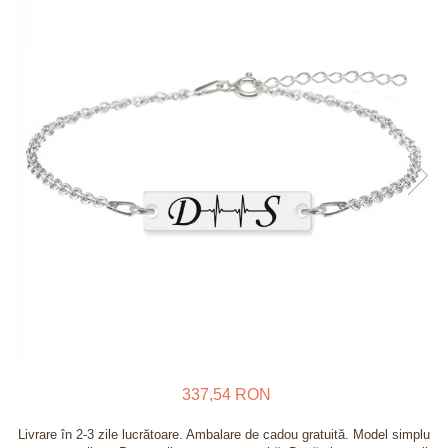
Verighete
Bijuterii pentru barbati
Inele
Lanturi
Bratari
Talismane
Verighete
Bijuterii din argint placate cu aur
24K
337,54 RON
Livrare în 2-3 zile lucrătoare. Ambalare de cadou gratuită. Model simplu