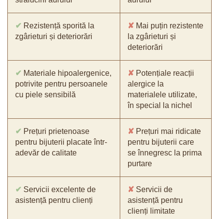
✔
Rezistență sporită la
✘
Mai puțin rezistente
zgârieturi și deteriorări
la zgârieturi și
deteriorări
✔
Materiale hipoalergenice,
✘
Potențiale reacții
potrivite pentru persoanele
alergice la
cu piele sensibilă
materialele utilizate,
în special la nichel
✔
Prețuri prietenoase
✘
Prețuri mai ridicate
pentru bijuterii placate într-
pentru bijuterii care
adevăr de calitate
se înnegresc la prima
purtare
✔
Servicii excelente de
✘
Servicii de
asistență pentru clienți
asistență pentru
clienți limitate