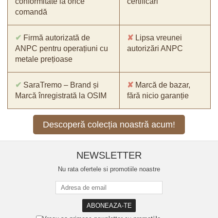
conformitate la orice
certificări
comandă
✔
Firmă autorizată de
✘
Lipsa vreunei
ANPC pentru operațiuni cu
autorizări ANPC
metale prețioase
✔
SaraTremo – Brand și
✘
Marcă de bazar,
Marcă înregistrată la OSIM
fără nicio garanție
Descoperă colecția noastră acum!
NEWSLETTER
Nu rata ofertele si promotiile noastre