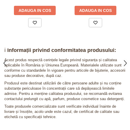
ADAUGA IN COS
ADAUGA IN COS
ℹ️
Informații privind conformitatea produsului:
Acest produs respectă cerințele legale privind siguranța și calitatea
aplicabile în România și Uniunea Europeană. Materialele utilizate sunt
conforme cu standardele în vigoare pentru articole de bijuterie, accesorii
sau produse decorative, după caz.
Produsul este destinat utilizării de către persoane adulte și nu conține
substanțe periculoase în concentrații care să depășească limitele
admise. Pentru a menține calitatea produsului, se recomandă evitarea
contactului prelungit cu apă, parfum, produse cosmetice sau detergenți.
Toate produsele comercializate sunt verificate individual înainte de
livrare și însoțite, acolo unde este cazul, de certificat de calitate sau
etichetă cu specificații tehnice.