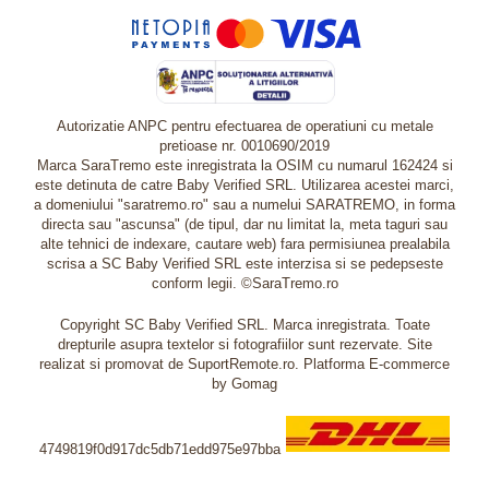
Autorizatie ANPC pentru efectuarea de operatiuni cu metale
pretioase nr. 0010690/2019
Marca SaraTremo este inregistrata la OSIM cu numarul 162424 si
este detinuta de catre Baby Verified SRL. Utilizarea acestei marci,
a domeniului "saratremo.ro" sau a numelui SARATREMO, in forma
directa sau "ascunsa" (de tipul, dar nu limitat la, meta taguri sau
alte tehnici de indexare, cautare web) fara permisiunea prealabila
scrisa a SC Baby Verified SRL este interzisa si se pedepseste
conform legii. ©SaraTremo.ro
Copyright SC Baby Verified SRL. Marca inregistrata. Toate
drepturile asupra textelor si fotografiilor sunt rezervate. Site
realizat si promovat de SuportRemote.ro.
Platforma E-commerce
by Gomag
4749819f0d917dc5db71edd975e97bba
Livrare oriunde in Europa in 2 zile prin DHL Express