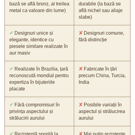
bază se află bronz, al treilea
durabile (la bază se
metal ca valoare din lume)
află nichel sau aliaje
slabe)
✔
Designuri unice și
✘
Designuri comune,
elegante, identice cu
fără distincție
piesele similare realizate în
aur masiv
✔
Realizate în Brazilia, țară
✘
Fabricate în țări
recunoscută mondial pentru
precum China, Turcia,
expertiza în bijuteriile
India
placate
✔
Fără compromisuri în
✘
Posibile variații în
privința aspectului și
aspectul și strălucirea
strălucirii aurului
aurului
✔
Rezistență sporită la
✘
Mai puțin rezistente