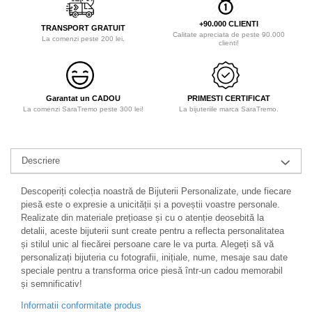
+90.000 CLIENTI
TRANSPORT GRATUIT
Calitate apreciata de peste 90.000
La comenzi peste 200 lei.
clienti!
Garantat un CADOU
PRIMESTI CERTIFICAT
La comenzi SaraTremo peste 300 lei!
La bijuteriile marca SaraTremo.
Descriere
Descoperiți colecția noastră de Bijuterii Personalizate, unde fiecare
piesă este o expresie a unicității și a poveștii voastre personale.
Realizate din materiale prețioase și cu o atenție deosebită la
detalii, aceste bijuterii sunt create pentru a reflecta personalitatea
și stilul unic al fiecărei persoane care le va purta. Alegeți să vă
personalizați bijuteria cu fotografii, inițiale, nume, mesaje sau date
speciale pentru a transforma orice piesă într-un cadou memorabil
și semnificativ!
Informatii conformitate produs