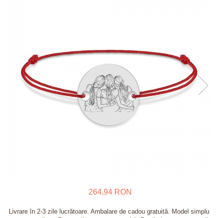
Verighete
Bijuterii pentru barbati
Inele
Lanturi
Bratari
Talismane
Verighete
Bijuterii din argint placate cu aur
24K
264,94 RON
Livrare în 2-3 zile lucrătoare. Ambalare de cadou gratuită. Model simplu