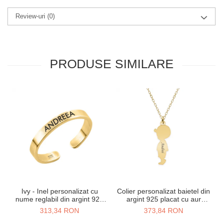
Review-uri
(0)
PRODUSE SIMILARE
Ivy - Inel personalizat cu
Colier personalizat baietel din
nume reglabil din argint 925
argint 925 placat cu aur
placat cu aur galben 24K
galben 24K
313,34 RON
373,84 RON