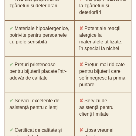
zgârieturi și deteriorări
la zgârieturi și
deteriorări
✔
Materiale hipoalergenice,
✘
Potențiale reacții
potrivite pentru persoanele
alergice la
cu piele sensibilă
materialele utilizate,
în special la nichel
✔
Prețuri prietenoase
✘
Prețuri mai ridicate
pentru bijuterii placate într-
pentru bijuterii care
adevăr de calitate
se înnegresc la prima
purtare
✔
Servicii excelente de
✘
Servicii de
asistență pentru clienți
asistență pentru
clienți limitate
✔
Certificat de calitate și
✘
Lipsa vreunei