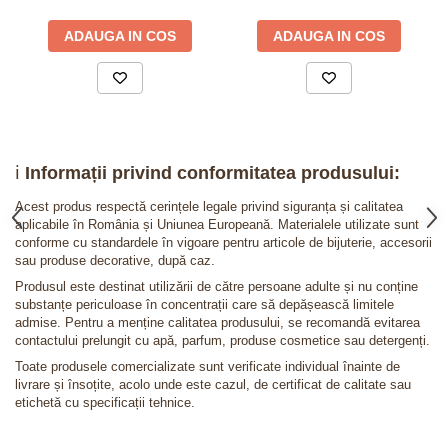
ADAUGA IN COS
ADAUGA IN COS
ℹ️
Informații privind conformitatea produsului:
Acest produs respectă cerințele legale privind siguranța și calitatea
aplicabile în România și Uniunea Europeană. Materialele utilizate sunt
conforme cu standardele în vigoare pentru articole de bijuterie, accesorii
sau produse decorative, după caz.
Produsul este destinat utilizării de către persoane adulte și nu conține
substanțe periculoase în concentrații care să depășească limitele
admise. Pentru a menține calitatea produsului, se recomandă evitarea
contactului prelungit cu apă, parfum, produse cosmetice sau detergenți.
Toate produsele comercializate sunt verificate individual înainte de
livrare și însoțite, acolo unde este cazul, de certificat de calitate sau
etichetă cu specificații tehnice.