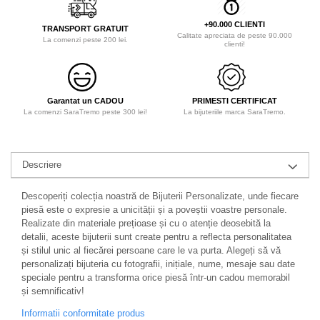
+90.000 CLIENTI
TRANSPORT GRATUIT
Calitate apreciata de peste 90.000
La comenzi peste 200 lei.
clienti!
Garantat un CADOU
PRIMESTI CERTIFICAT
La comenzi SaraTremo peste 300 lei!
La bijuteriile marca SaraTremo.
Descriere
Descoperiți colecția noastră de Bijuterii Personalizate, unde fiecare
piesă este o expresie a unicității și a poveștii voastre personale.
Realizate din materiale prețioase și cu o atenție deosebită la
detalii, aceste bijuterii sunt create pentru a reflecta personalitatea
și stilul unic al fiecărei persoane care le va purta. Alegeți să vă
personalizați bijuteria cu fotografii, inițiale, nume, mesaje sau date
speciale pentru a transforma orice piesă într-un cadou memorabil
și semnificativ!
Informatii conformitate produs