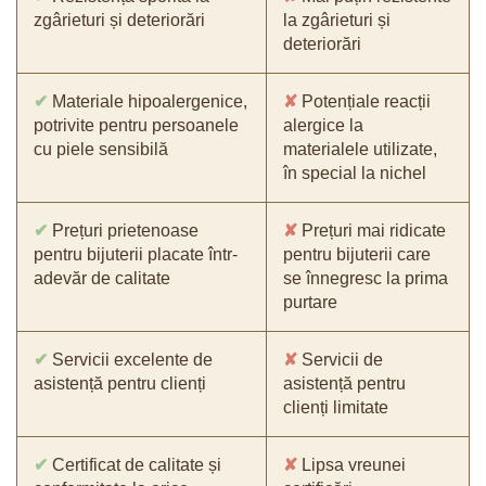
zgârieturi și deteriorări
la zgârieturi și
deteriorări
✔
Materiale hipoalergenice,
✘
Potențiale reacții
potrivite pentru persoanele
alergice la
cu piele sensibilă
materialele utilizate,
în special la nichel
✔
Prețuri prietenoase
✘
Prețuri mai ridicate
pentru bijuterii placate într-
pentru bijuterii care
adevăr de calitate
se înnegresc la prima
purtare
✔
Servicii excelente de
✘
Servicii de
asistență pentru clienți
asistență pentru
clienți limitate
✔
Certificat de calitate și
✘
Lipsa vreunei