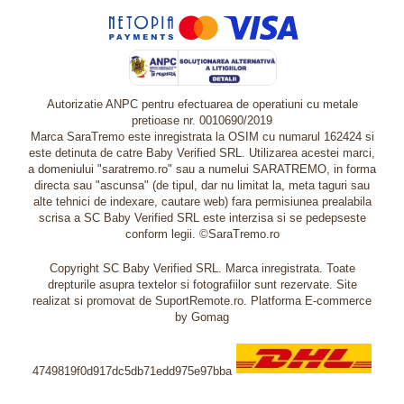
Autorizatie ANPC pentru efectuarea de operatiuni cu metale
pretioase nr. 0010690/2019
Marca SaraTremo este inregistrata la OSIM cu numarul 162424 si
este detinuta de catre Baby Verified SRL. Utilizarea acestei marci,
a domeniului "saratremo.ro" sau a numelui SARATREMO, in forma
directa sau "ascunsa" (de tipul, dar nu limitat la, meta taguri sau
alte tehnici de indexare, cautare web) fara permisiunea prealabila
scrisa a SC Baby Verified SRL este interzisa si se pedepseste
conform legii. ©SaraTremo.ro
Copyright SC Baby Verified SRL. Marca inregistrata. Toate
drepturile asupra textelor si fotografiilor sunt rezervate. Site
realizat si promovat de SuportRemote.ro.
Platforma E-commerce
by Gomag
4749819f0d917dc5db71edd975e97bba
Livrare oriunde in Europa in 2 zile prin DHL Express