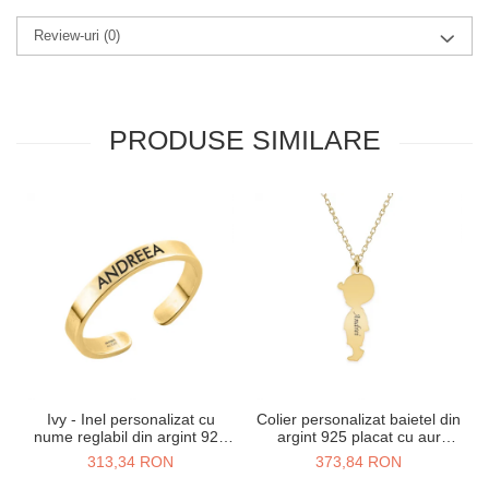
Review-uri
(0)
PRODUSE SIMILARE
Ivy - Inel personalizat cu
Colier personalizat baietel din
nume reglabil din argint 925
argint 925 placat cu aur
placat cu aur galben 24K
galben 24K
313,34 RON
373,84 RON