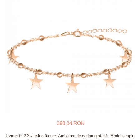
Verighete
Bijuterii pentru barbati
Inele
Lanturi
Bratari
Talismane
Verighete
Bijuterii din argint placate cu aur
24K
398,04 RON
Livrare în 2-3 zile lucrătoare. Ambalare de cadou gratuită. Model simplu