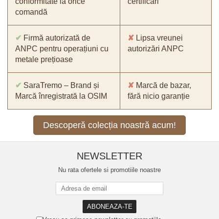
conformitate la orice
certificări
comandă
✔
Firmă autorizată de
✘
Lipsa vreunei
ANPC pentru operațiuni cu
autorizări ANPC
metale prețioase
✔
SaraTremo – Brand și
✘
Marcă de bazar,
Marcă înregistrată la OSIM
fără nicio garanție
Descoperă colecția noastră acum!
NEWSLETTER
Nu rata ofertele si promotiile noastre