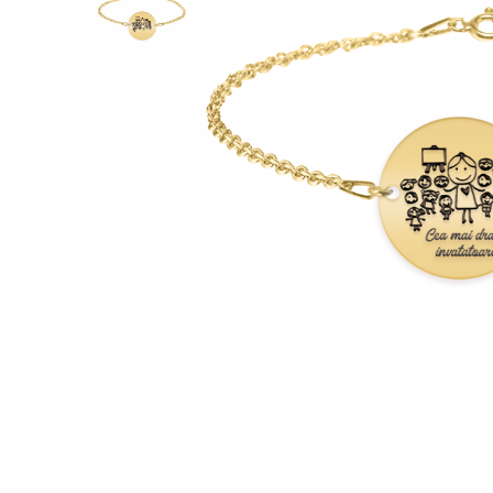
Verighete
Bijuterii pentru barbati
Inele
Lanturi
Bratari
Talismane
Verighete
Bijuterii din argint placate cu aur
24K
Distribuie
pe
Facebook