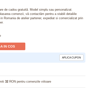
lare de cadou gratuită. Model simplu sau personalizat.
lasarea comenzii, vă contactăm pentru a stabili detaliile
t in Romania de atelier partener, expediat si comercializat prin
er.
e
A IN COS
APLICA CUPON
miti
32
RON pentru comenzile viitoare