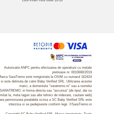
Luni-Vineri între orele 10-18
Autorizatie ANPC pentru efectuarea de operatiuni cu metale
pretioase nr. 0010690/2019
Marca SaraTremo este inregistrata la OSIM cu numarul 162424
si este detinuta de catre Baby Verified SRL. Utilizarea acestei
marci, a domeniului "saratremo.ro" sau a numelui
SARATREMO, in forma directa sau "ascunsa" (de tipul, dar nu
imitat la, meta taguri sau alte tehnici de indexare, cautare web)
fara permisiunea prealabila scrisa a SC Baby Verified SRL este
interzisa si se pedepseste conform legii. ©SaraTremo.ro
Copyright SC Baby Verified SRL. Marca inregistrata. Toate