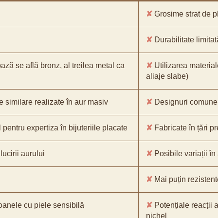
✘
Grosime strat de pl
✘
Durabilitate limitat
bază se află bronz, al treilea metal ca
✘
Utilizarea material
aliaje slabe)
e similare realizate în aur masiv
✘
Designuri comune, 
pentru expertiza în bijuteriile placate
✘
Fabricate în țări p
ucirii aurului
✘
Posibile variații în
✘
Mai puțin rezistente
oanele cu piele sensibilă
✘
Potențiale reacții a
nichel