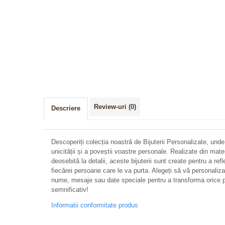
Review-uri
(0)
Descriere
Descoperiți colecția noastră de Bijuterii Personalizate, unde
unicității și a poveștii voastre personale. Realizate din mate
deosebită la detalii, aceste bijuterii sunt create pentru a refl
fiecărei persoane care le va purta. Alegeți să vă personalizați 
nume, mesaje sau date speciale pentru a transforma orice p
semnificativ!
Informatii conformitate produs