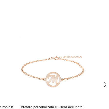
-38%
uturas din
Bratara personalizata cu litera decupata -
Breloc tra