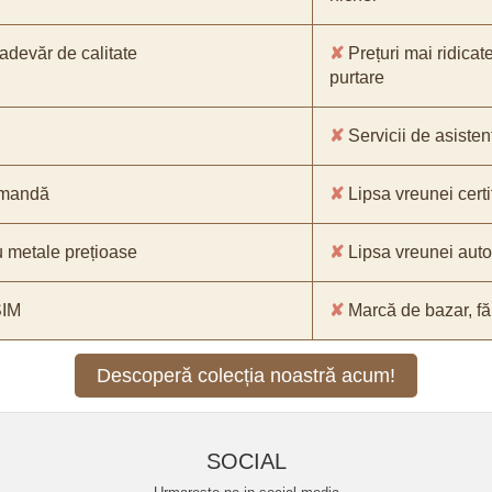
-adevăr de calitate
✘
Prețuri mai ridicat
purtare
✘
Servicii de asistenț
comandă
✘
Lipsa vreunei certif
 metale prețioase
✘
Lipsa vreunei aut
SIM
✘
Marcă de bazar, făr
Descoperă colecția noastră acum!
SOCIAL