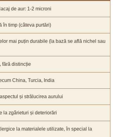
acaj de aur: 1-2 microni
ă în timp (câteva purtări)
elor mai puțin durabile (la bază se află nichel sau
fără distincție
recum China, Turcia, India
 aspectul și strălucirea aurului
 la zgârieturi și deteriorări
lergice la materialele utilizate, în special la