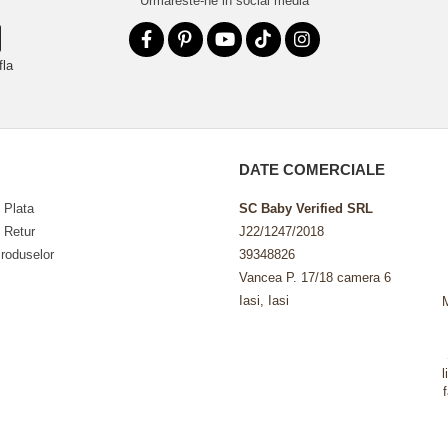
Urmareste-ne in social media
fla
DATE COMERCIALE
 Plata
SC Baby Verified SRL
e Retur
J22/1247/2018
roduselor
39348826
Vancea P. 17/18 camera 6
Iasi, Iasi
l