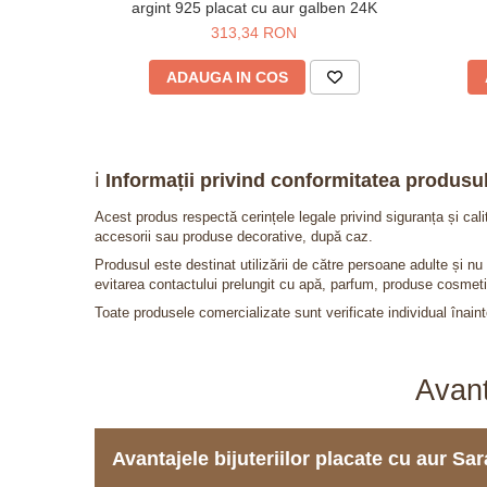
argint 925 placat cu aur galben 24K
313,34 RON
ADAUGA IN COS
ℹ️
Informații privind conformitatea produsul
Acest produs respectă cerințele legale privind siguranța și cal
accesorii sau produse decorative, după caz.
Produsul este destinat utilizării de către persoane adulte și 
evitarea contactului prelungit cu apă, parfum, produse cosmeti
Toate produsele comercializate sunt verificate individual înainte
Avant
Avantajele bijuteriilor placate cu aur S