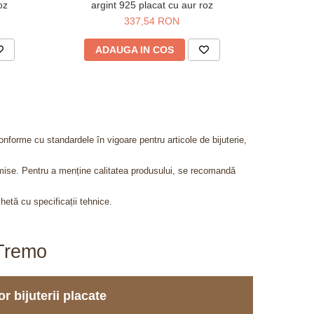
oz
argint 925 placat cu aur roz
metalic
337,54 RON
4
ADAUGA IN COS
AD
onforme cu standardele în vigoare pentru articole de bijuterie,
admise. Pentru a menține calitatea produsului, se recomandă
chetă cu specificații tehnice.
aTremo
r bijuterii placate