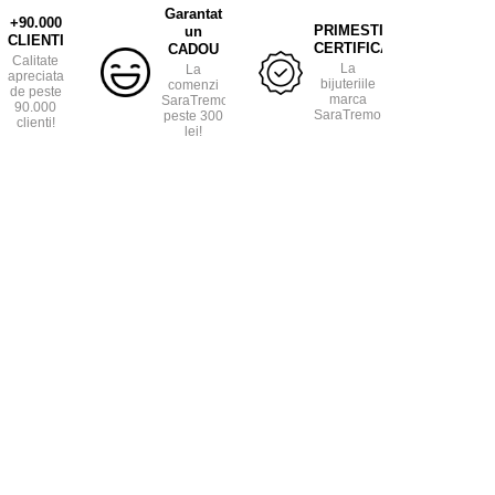
Garantat
+90.000
PRIMESTI
un
CLIENTI
CERTIFICAT
CADOU
Calitate
La
La
apreciata
bijuteriile
comenzi
de peste
marca
SaraTremo
90.000
SaraTremo.
peste 300
clienti!
lei!