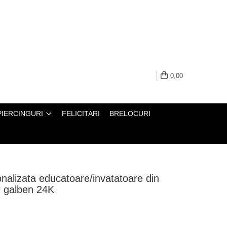
0,00
PIERCINGURI
FELICITARI
BRELOCURI
nalizata educatoare/invatatoare din
r galben 24K