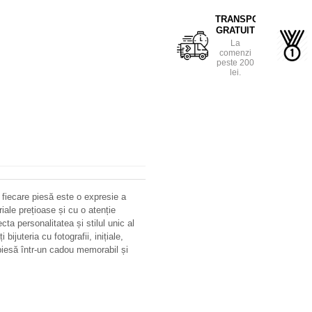
TRANSPORT
GRATUIT
La
comenzi
peste 200
lei.
 fiecare piesă este o expresie a
riale prețioase și cu o atenție
ecta personalitatea și stilul unic al
bijuteria cu fotografii, inițiale,
iesă într-un cadou memorabil și