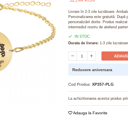
325,44 RON
Livrare în 2-3 zile lucrătoare. Amba
Personalizarea este gratuită. După p
personalizării dorite. Produs realiza
intermediul nostru de atelierul parten
IN STOC
Durata de livrare:
1-3 zile lucratoar
ADAUG
Reducere aniversara
Cod Produs:
XP357-PLG
La achizitionarea acestui produs pri
Adauga la Favorite