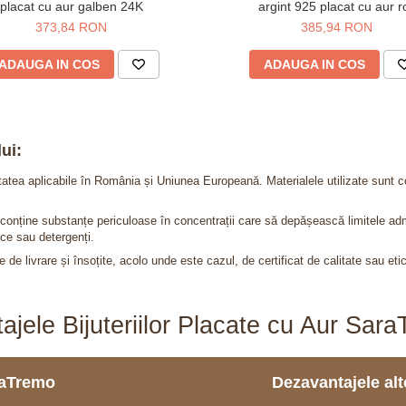
placat cu aur galben 24K
argint 925 placat cu aur r
373,84 RON
385,94 RON
ADAUGA IN COS
ADAUGA IN COS
ui:
itatea aplicabile în România și Uniunea Europeană. Materialele utilizate sunt c
nu conține substanțe periculoase în concentrații care să depășească limitele 
ce sau detergenți.
 de livrare și însoțite, acolo unde este cazul, de certificat de calitate sau eti
ajele Bijuteriilor Placate cu Aur Sar
araTremo
Dezavantajele alto