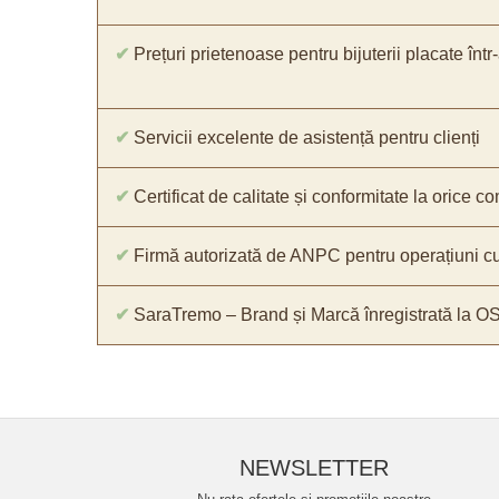
✔
Prețuri prietenoase pentru bijuterii placate într
✔
Servicii excelente de asistență pentru clienți
✔
Certificat de calitate și conformitate la orice 
✔
Firmă autorizată de ANPC pentru operațiuni cu
✔
SaraTremo – Brand și Marcă înregistrată la O
NEWSLETTER