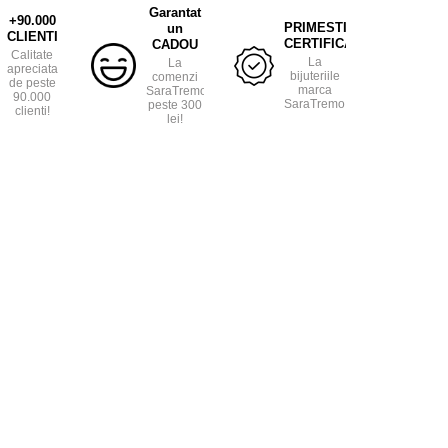
Garantat
+90.000
PRIMESTI
un
CLIENTI
CERTIFICAT
CADOU
Calitate
La
La
apreciata
bijuteriile
comenzi
de peste
marca
SaraTremo
90.000
SaraTremo.
peste 300
clienti!
lei!