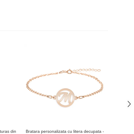
-38%
uturas din
Bratara personalizata cu litera decupata -
Breloc tra