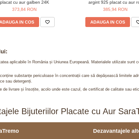
placat cu aur galben 24K
argint 925 placat cu aur r
373,84 RON
385,94 RON
ADAUGA IN COS
ADAUGA IN COS
ui:
itatea aplicabile în România și Uniunea Europeană. Materialele utilizate sunt c
nu conține substanțe periculoase în concentrații care să depășească limitele 
ce sau detergenți.
 de livrare și însoțite, acolo unde este cazul, de certificat de calitate sau eti
ajele Bijuteriilor Placate cu Aur Sar
araTremo
Dezavantajele alto