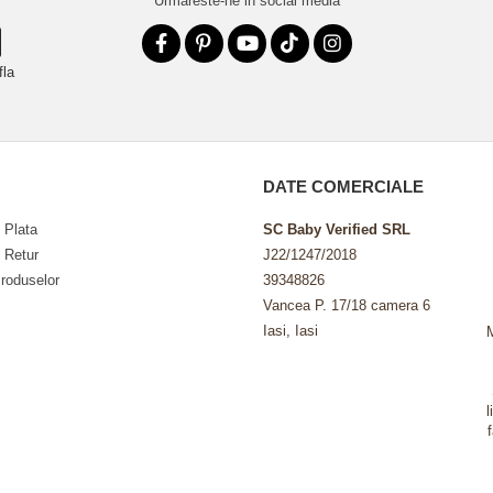
Urmareste-ne in social media
fla
DATE COMERCIALE
 Plata
SC Baby Verified SRL
e Retur
J22/1247/2018
roduselor
39348826
Vancea P. 17/18 camera 6
Iasi, Iasi
l