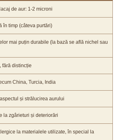
acaj de aur: 1-2 microni
ă în timp (câteva purtări)
elor mai puțin durabile (la bază se află nichel sau
fără distincție
recum China, Turcia, India
 aspectul și strălucirea aurului
 la zgârieturi și deteriorări
lergice la materialele utilizate, în special la