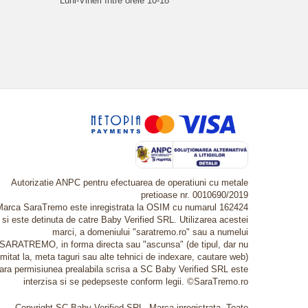
Luni-Vineri între orele 10-18
Autorizatie ANPC pentru efectuarea de operatiuni cu metale
pretioase nr. 0010690/2019
Marca SaraTremo este inregistrata la OSIM cu numarul 162424
si este detinuta de catre Baby Verified SRL. Utilizarea acestei
marci, a domeniului "saratremo.ro" sau a numelui
SARATREMO, in forma directa sau "ascunsa" (de tipul, dar nu
imitat la, meta taguri sau alte tehnici de indexare, cautare web)
fara permisiunea prealabila scrisa a SC Baby Verified SRL este
interzisa si se pedepseste conform legii. ©SaraTremo.ro
Copyright SC Baby Verified SRL. Marca inregistrata. Toate