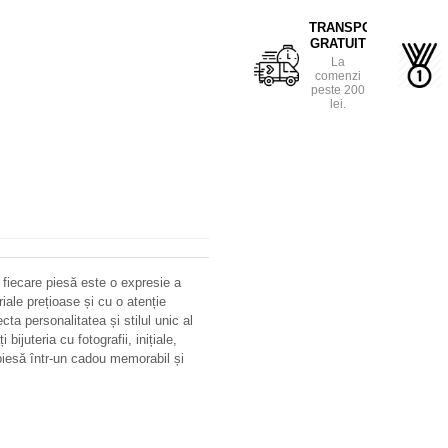
TRANSPORT
GRATUIT
La
comenzi
peste 200
lei.
 fiecare piesă este o expresie a
riale prețioase și cu o atenție
ecta personalitatea și stilul unic al
bijuteria cu fotografii, inițiale,
iesă într-un cadou memorabil și