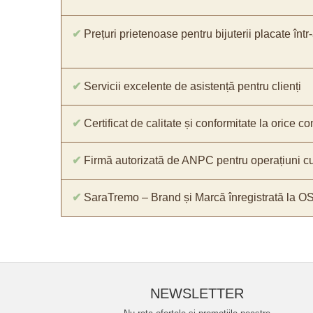
✔
Prețuri prietenoase pentru bijuterii placate într
✔
Servicii excelente de asistență pentru clienți
✔
Certificat de calitate și conformitate la orice 
✔
Firmă autorizată de ANPC pentru operațiuni cu
✔
SaraTremo – Brand și Marcă înregistrată la O
NEWSLETTER