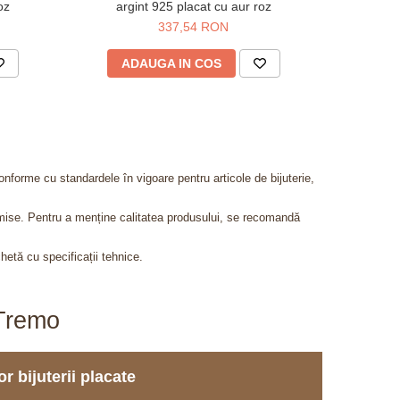
oz
argint 925 placat cu aur roz
metalic
337,54 RON
4
ADAUGA IN COS
AD
onforme cu standardele în vigoare pentru articole de bijuterie,
admise. Pentru a menține calitatea produsului, se recomandă
chetă cu specificații tehnice.
aTremo
r bijuterii placate