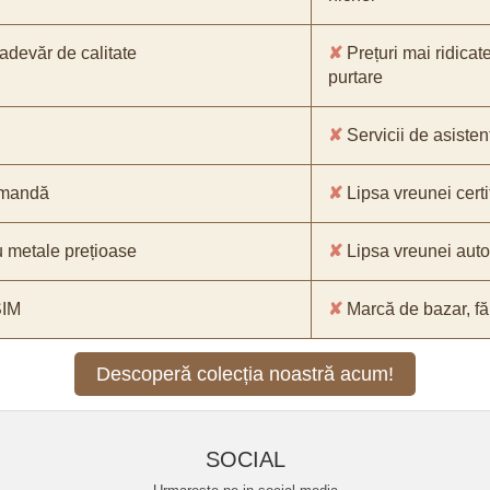
-adevăr de calitate
✘
Prețuri mai ridicat
purtare
✘
Servicii de asistenț
comandă
✘
Lipsa vreunei certif
 metale prețioase
✘
Lipsa vreunei aut
SIM
✘
Marcă de bazar, făr
Descoperă colecția noastră acum!
SOCIAL