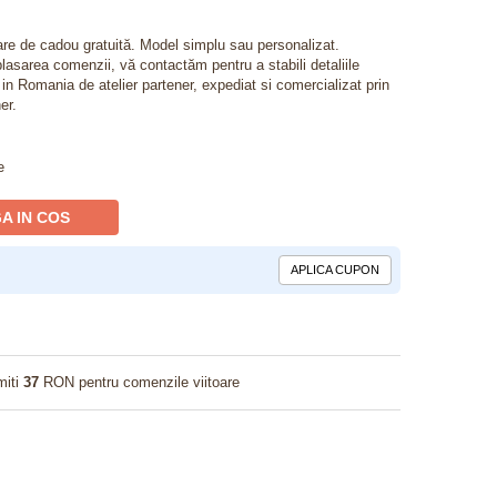
lare de cadou gratuită. Model simplu sau personalizat.
lasarea comenzii, vă contactăm pentru a stabili detaliile
t in Romania de atelier partener, expediat si comercializat prin
er.
e
A IN COS
APLICA CUPON
miti
37
RON pentru comenzile viitoare