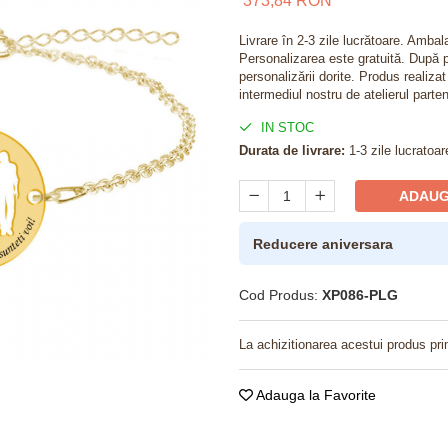
373,84 RON
Livrare în 2-3 zile lucrătoare. Amba
Personalizarea este gratuită. După p
personalizării dorite. Produs realiza
intermediul nostru de atelierul parten
IN STOC
Durata de livrare:
1-3 zile lucratoar
ADAUG
Reducere aniversara
Cod Produs:
XP086-PLG
La achizitionarea acestui produs pri
Adauga la Favorite