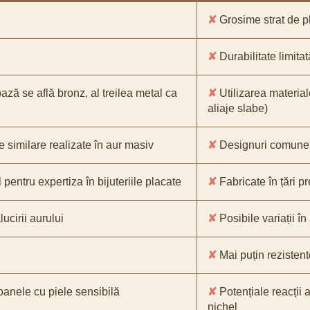
✘
Grosime strat de pl
✘
Durabilitate limitat
bază se află bronz, al treilea metal ca
✘
Utilizarea material
aliaje slabe)
e similare realizate în aur masiv
✘
Designuri comune, 
pentru expertiza în bijuteriile placate
✘
Fabricate în țări p
ucirii aurului
✘
Posibile variații în
✘
Mai puțin rezistente
oanele cu piele sensibilă
✘
Potențiale reacții a
nichel