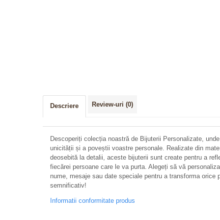
Review-uri
(0)
Descriere
Descoperiți colecția noastră de Bijuterii Personalizate, unde
unicității și a poveștii voastre personale. Realizate din mate
deosebită la detalii, aceste bijuterii sunt create pentru a refl
fiecărei persoane care le va purta. Alegeți să vă personalizați 
nume, mesaje sau date speciale pentru a transforma orice p
semnificativ!
Informatii conformitate produs