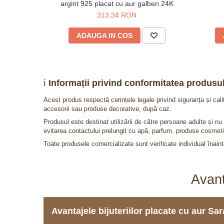
argint 925 placat cu aur galben 24K
313,34 RON
ADAUGA IN COS
ℹ️
Informații privind conformitatea produsul
Acest produs respectă cerințele legale privind siguranța și cal
accesorii sau produse decorative, după caz.
Produsul este destinat utilizării de către persoane adulte și 
evitarea contactului prelungit cu apă, parfum, produse cosmeti
Toate produsele comercializate sunt verificate individual înainte
Avant
Avantajele bijuteriilor placate cu aur S