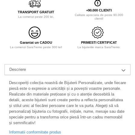
+90.000 CLIENTI
TRANSPORT GRATUIT
Calitate apreciata de peste 90.000
La comenzi peste 200 lei.
clienti!
Garantat un CADOU
PRIMESTI CERTIFICAT
La comenzi SaraTremo peste 300 lei!
La bijuteriile marca SaraTremo.
Descriere
Descoperiți colecția noastră de Bijuterii Personalizate, unde fiecare
piesă este o expresie a unicității și a poveștii voastre personale.
Realizate din materiale prețioase și cu o atenție deosebită la
detalii, aceste bijuterii sunt create pentru a reflecta personalitatea
și stilul unic al fiecărei persoane care le va purta. Alegeți să vă
personalizați bijuteria cu fotografii, inițiale, nume, mesaje sau date
speciale pentru a transforma orice piesă într-un cadou memorabil
și semnificativ!
Informatii conformitate produs