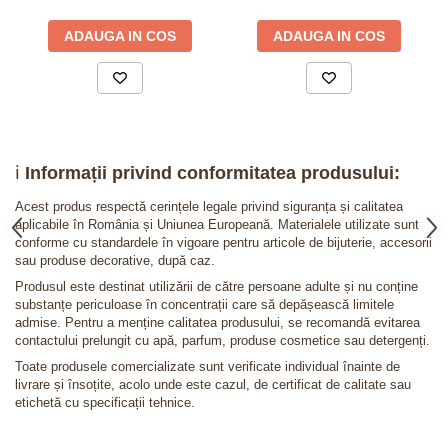
ADAUGA IN COS
ADAUGA IN COS
ℹ️
Informații privind conformitatea produsului:
Acest produs respectă cerințele legale privind siguranța și calitatea
aplicabile în România și Uniunea Europeană. Materialele utilizate sunt
conforme cu standardele în vigoare pentru articole de bijuterie, accesorii
sau produse decorative, după caz.
Produsul este destinat utilizării de către persoane adulte și nu conține
substanțe periculoase în concentrații care să depășească limitele
admise. Pentru a menține calitatea produsului, se recomandă evitarea
contactului prelungit cu apă, parfum, produse cosmetice sau detergenți.
Toate produsele comercializate sunt verificate individual înainte de
livrare și însoțite, acolo unde este cazul, de certificat de calitate sau
etichetă cu specificații tehnice.