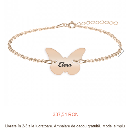
Verighete
Bijuterii pentru barbati
Inele
Lanturi
Bratari
Talismane
Verighete
Bijuterii din argint placate cu aur
24K
337,54 RON
Livrare în 2-3 zile lucrătoare. Ambalare de cadou gratuită. Model simplu