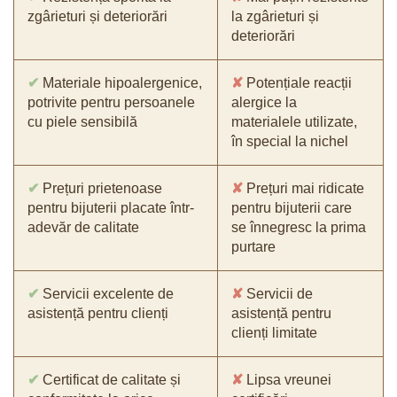
zgârieturi și deteriorări
la zgârieturi și
deteriorări
✔
Materiale hipoalergenice,
✘
Potențiale reacții
potrivite pentru persoanele
alergice la
cu piele sensibilă
materialele utilizate,
în special la nichel
✔
Prețuri prietenoase
✘
Prețuri mai ridicate
pentru bijuterii placate într-
pentru bijuterii care
adevăr de calitate
se înnegresc la prima
purtare
✔
Servicii excelente de
✘
Servicii de
asistență pentru clienți
asistență pentru
clienți limitate
✔
Certificat de calitate și
✘
Lipsa vreunei