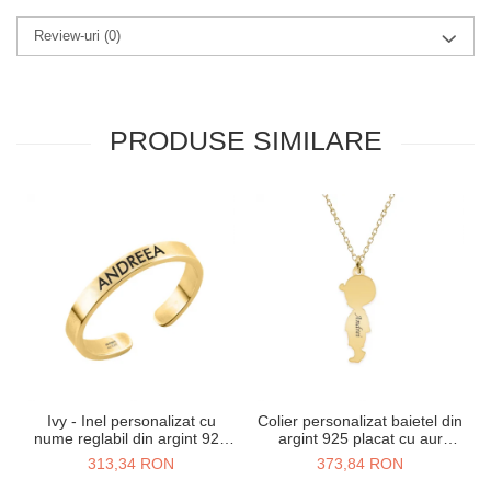
Review-uri
(0)
PRODUSE SIMILARE
Ivy - Inel personalizat cu
Colier personalizat baietel din
nume reglabil din argint 925
argint 925 placat cu aur
placat cu aur galben 24K
galben 24K
313,34 RON
373,84 RON