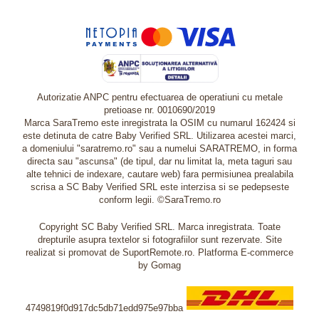
Autorizatie ANPC pentru efectuarea de operatiuni cu metale
pretioase nr. 0010690/2019
Marca SaraTremo este inregistrata la OSIM cu numarul 162424 si
este detinuta de catre Baby Verified SRL. Utilizarea acestei marci,
a domeniului "saratremo.ro" sau a numelui SARATREMO, in forma
directa sau "ascunsa" (de tipul, dar nu limitat la, meta taguri sau
alte tehnici de indexare, cautare web) fara permisiunea prealabila
scrisa a SC Baby Verified SRL este interzisa si se pedepseste
conform legii. ©SaraTremo.ro
Copyright SC Baby Verified SRL. Marca inregistrata. Toate
drepturile asupra textelor si fotografiilor sunt rezervate. Site
realizat si promovat de SuportRemote.ro.
Platforma E-commerce
by Gomag
4749819f0d917dc5db71edd975e97bba