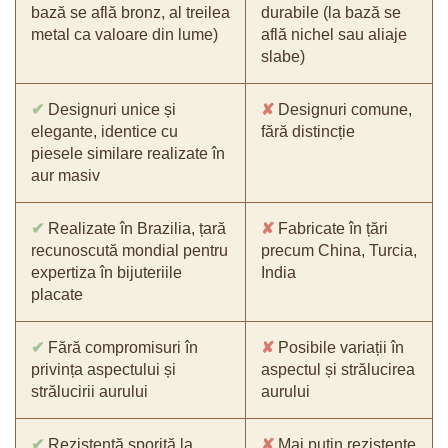
bază se află bronz, al treilea
durabile (la bază se
metal ca valoare din lume)
află nichel sau aliaje
slabe)
✔
Designuri unice și
✘
Designuri comune,
elegante, identice cu
fără distincție
piesele similare realizate în
aur masiv
✔
Realizate în Brazilia, țară
✘
Fabricate în țări
recunoscută mondial pentru
precum China, Turcia,
expertiza în bijuteriile
India
placate
✔
Fără compromisuri în
✘
Posibile variații în
privința aspectului și
aspectul și strălucirea
strălucirii aurului
aurului
✔
Rezistență sporită la
✘
Mai puțin rezistente