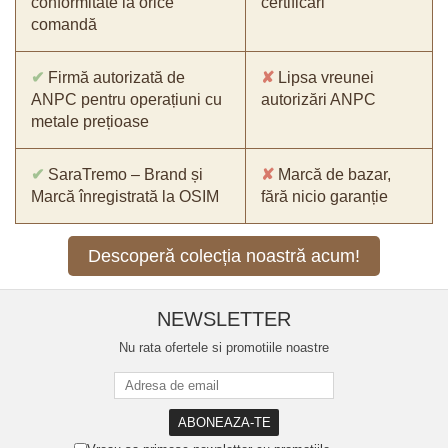
conformitate la orice
certificări
comandă
✔
Firmă autorizată de
✘
Lipsa vreunei
ANPC pentru operațiuni cu
autorizări ANPC
metale prețioase
✔
SaraTremo – Brand și
✘
Marcă de bazar,
Marcă înregistrată la OSIM
fără nicio garanție
Descoperă colecția noastră acum!
NEWSLETTER
Nu rata ofertele si promotiile noastre