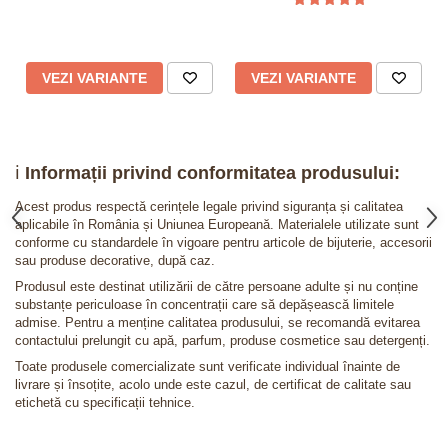
VEZI VARIANTE
VEZI VARIANTE
ℹ️
Informații privind conformitatea produsului:
Acest produs respectă cerințele legale privind siguranța și calitatea
aplicabile în România și Uniunea Europeană. Materialele utilizate sunt
conforme cu standardele în vigoare pentru articole de bijuterie, accesorii
sau produse decorative, după caz.
Produsul este destinat utilizării de către persoane adulte și nu conține
substanțe periculoase în concentrații care să depășească limitele
admise. Pentru a menține calitatea produsului, se recomandă evitarea
contactului prelungit cu apă, parfum, produse cosmetice sau detergenți.
Toate produsele comercializate sunt verificate individual înainte de
livrare și însoțite, acolo unde este cazul, de certificat de calitate sau
etichetă cu specificații tehnice.