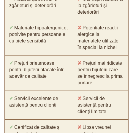
zgârieturi și deteriorări
la zgârieturi și
deteriorări
✔
Materiale hipoalergenice,
✘
Potențiale reacții
potrivite pentru persoanele
alergice la
cu piele sensibilă
materialele utilizate,
în special la nichel
✔
Prețuri prietenoase
✘
Prețuri mai ridicate
pentru bijuterii placate într-
pentru bijuterii care
adevăr de calitate
se înnegresc la prima
purtare
✔
Servicii excelente de
✘
Servicii de
asistență pentru clienți
asistență pentru
clienți limitate
✔
Certificat de calitate și
✘
Lipsa vreunei