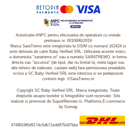
Autorizatie ANPC pentru efectuarea de operatiuni cu metale
pretioase nr. 0010690/2019
Marca SaraTremo este inregistrata la OSIM cu numarul 162424 si
este detinuta de catre Baby Verified SRL. Utilizarea acestei marci,
a domeniului "saratremo.ro" sau a numelui SARATREMO, in forma
directa sau "ascunsa" (de tipul, dar nu limitat la, meta taguri sau
alte tehnici de indexare, cautare web) fara permisiunea prealabila
scrisa a SC Baby Verified SRL este interzisa si se pedepseste
conform legii. ©SaraTremo.ro
Copyright SC Baby Verified SRL. Marca inregistrata. Toate
drepturile asupra textelor si fotografiilor sunt rezervate. Site
realizat si promovat de SuportRemote.ro.
Platforma E-commerce
by Gomag
4749819f0d917dc5db71edd975e97bba
Livrare oriunde in Europa in 2 zile prin DHL Express