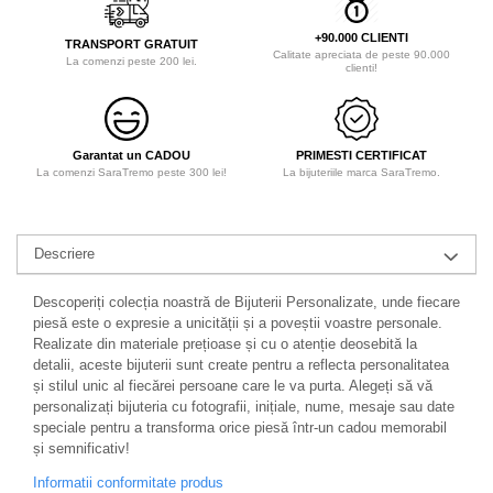
+90.000 CLIENTI
TRANSPORT GRATUIT
Calitate apreciata de peste 90.000
La comenzi peste 200 lei.
clienti!
Garantat un CADOU
PRIMESTI CERTIFICAT
La comenzi SaraTremo peste 300 lei!
La bijuteriile marca SaraTremo.
Descriere
Descoperiți colecția noastră de Bijuterii Personalizate, unde fiecare
piesă este o expresie a unicității și a poveștii voastre personale.
Realizate din materiale prețioase și cu o atenție deosebită la
detalii, aceste bijuterii sunt create pentru a reflecta personalitatea
și stilul unic al fiecărei persoane care le va purta. Alegeți să vă
personalizați bijuteria cu fotografii, inițiale, nume, mesaje sau date
speciale pentru a transforma orice piesă într-un cadou memorabil
și semnificativ!
Informatii conformitate produs