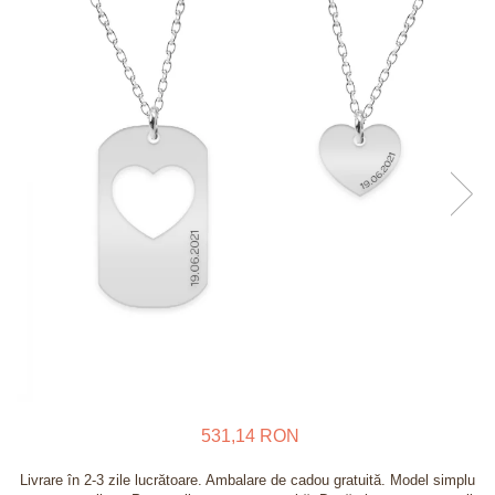
Verighete
Bijuterii pentru barbati
Inele
Lanturi
Bratari
Talismane
Verighete
Bijuterii din argint placate cu aur
24K
531,14 RON
Livrare în 2-3 zile lucrătoare. Ambalare de cadou gratuită. Model simplu