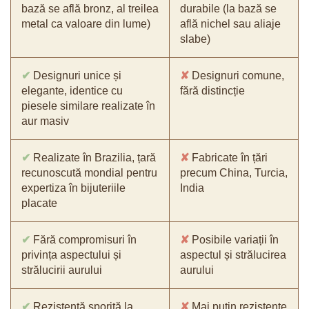
bază se află bronz, al treilea
durabile (la bază se
metal ca valoare din lume)
află nichel sau aliaje
slabe)
✔
Designuri unice și
✘
Designuri comune,
elegante, identice cu
fără distincție
piesele similare realizate în
aur masiv
✔
Realizate în Brazilia, țară
✘
Fabricate în țări
recunoscută mondial pentru
precum China, Turcia,
expertiza în bijuteriile
India
placate
✔
Fără compromisuri în
✘
Posibile variații în
privința aspectului și
aspectul și strălucirea
strălucirii aurului
aurului
✔
Rezistență sporită la
✘
Mai puțin rezistente