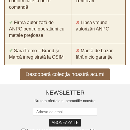
conformitate la orice
certificări
comandă
✔
Firmă autorizată de
✘
Lipsa vreunei
ANPC pentru operațiuni cu
autorizări ANPC
metale prețioase
✔
SaraTremo – Brand și
✘
Marcă de bazar,
Marcă înregistrată la OSIM
fără nicio garanție
Descoperă colecția noastră acum!
NEWSLETTER
Nu rata ofertele si promotiile noastre