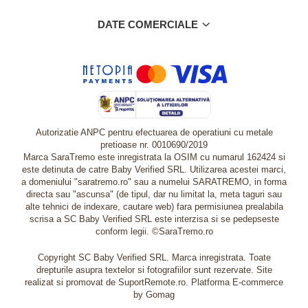
DATE COMERCIALE
Autorizatie ANPC pentru efectuarea de operatiuni cu metale
pretioase nr. 0010690/2019
Marca SaraTremo este inregistrata la OSIM cu numarul 162424 si
este detinuta de catre Baby Verified SRL. Utilizarea acestei marci,
a domeniului "saratremo.ro" sau a numelui SARATREMO, in forma
directa sau "ascunsa" (de tipul, dar nu limitat la, meta taguri sau
alte tehnici de indexare, cautare web) fara permisiunea prealabila
scrisa a SC Baby Verified SRL este interzisa si se pedepseste
conform legii. ©SaraTremo.ro
Copyright SC Baby Verified SRL. Marca inregistrata. Toate
drepturile asupra textelor si fotografiilor sunt rezervate. Site
realizat si promovat de SuportRemote.ro.
Platforma E-commerce
by Gomag