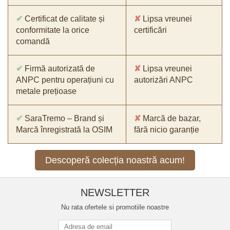
✔
Certificat de calitate și
✘
Lipsa vreunei
conformitate la orice
certificări
comandă
✔
Firmă autorizată de
✘
Lipsa vreunei
ANPC pentru operațiuni cu
autorizări ANPC
metale prețioase
✔
SaraTremo – Brand și
✘
Marcă de bazar,
Marcă înregistrată la OSIM
fără nicio garanție
Descoperă colecția noastră acum!
NEWSLETTER
Nu rata ofertele si promotiile noastre