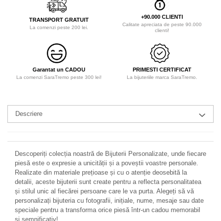
+90.000 CLIENTI
TRANSPORT GRATUIT
Calitate apreciata de peste 90.000
La comenzi peste 200 lei.
clienti!
Garantat un CADOU
PRIMESTI CERTIFICAT
La comenzi SaraTremo peste 300 lei!
La bijuteriile marca SaraTremo.
Descriere
Descoperiți colecția noastră de Bijuterii Personalizate, unde fiecare
piesă este o expresie a unicității și a poveștii voastre personale.
Realizate din materiale prețioase și cu o atenție deosebită la
detalii, aceste bijuterii sunt create pentru a reflecta personalitatea
și stilul unic al fiecărei persoane care le va purta. Alegeți să vă
personalizați bijuteria cu fotografii, inițiale, nume, mesaje sau date
speciale pentru a transforma orice piesă într-un cadou memorabil
și semnificativ!