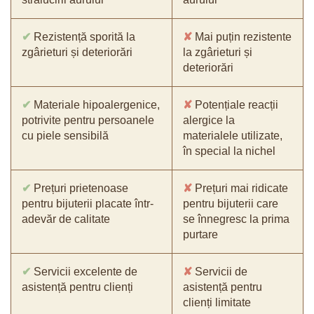
✔
Rezistență sporită la
✘
Mai puțin rezistente
zgârieturi și deteriorări
la zgârieturi și
deteriorări
✔
Materiale hipoalergenice,
✘
Potențiale reacții
potrivite pentru persoanele
alergice la
cu piele sensibilă
materialele utilizate,
în special la nichel
✔
Prețuri prietenoase
✘
Prețuri mai ridicate
pentru bijuterii placate într-
pentru bijuterii care
adevăr de calitate
se înnegresc la prima
purtare
✔
Servicii excelente de
✘
Servicii de
asistență pentru clienți
asistență pentru
clienți limitate