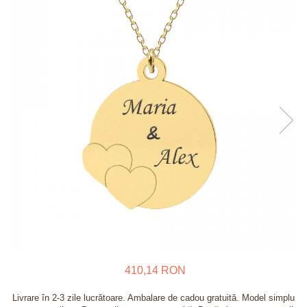
Verighete
Bijuterii pentru barbati
Inele
Lanturi
Bratari
Talismane
Verighete
Bijuterii din argint placate cu aur
24K
410,14 RON
Livrare în 2-3 zile lucrătoare. Ambalare de cadou gratuită. Model simplu