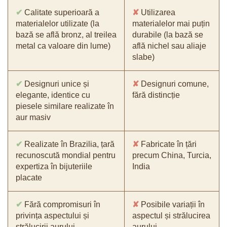
✔
Calitate superioară a
✘
Utilizarea
materialelor utilizate (la
materialelor mai puțin
bază se află bronz, al treilea
durabile (la bază se
metal ca valoare din lume)
află nichel sau aliaje
slabe)
✔
Designuri unice și
✘
Designuri comune,
elegante, identice cu
fără distincție
piesele similare realizate în
aur masiv
✔
Realizate în Brazilia, țară
✘
Fabricate în țări
recunoscută mondial pentru
precum China, Turcia,
expertiza în bijuteriile
India
placate
✔
Fără compromisuri în
✘
Posibile variații în
privința aspectului și
aspectul și strălucirea
strălucirii aurului
aurului