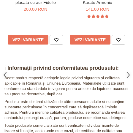
placata cu aur Fidelio
Karate Armonio
200,00 RON
141,00 RON
VEZI VARIANTE
VEZI VARIANTE
ℹ️
Informații privind conformitatea produsului:
Acest produs respectă cerințele legale privind siguranța și calitatea
aplicabile în România și Uniunea Europeană. Materialele utilizate sunt
conforme cu standardele în vigoare pentru articole de bijuterie, accesorii
sau produse decorative, după caz.
Produsul este destinat utilizării de către persoane adulte și nu conține
substanțe periculoase în concentrații care să depășească limitele
admise. Pentru a menține calitatea produsului, se recomandă evitarea
contactului prelungit cu apă, parfum, produse cosmetice sau detergenți.
Toate produsele comercializate sunt verificate individual înainte de
livrare și însoțite, acolo unde este cazul, de certificat de calitate sau