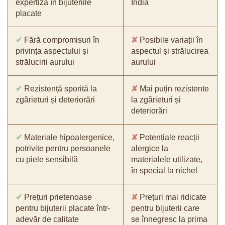
expertiza în bijuteriile
India
placate
✔
Fără compromisuri în
✘
Posibile variații în
privința aspectului și
aspectul și strălucirea
strălucirii aurului
aurului
✔
Rezistență sporită la
✘
Mai puțin rezistente
zgârieturi și deteriorări
la zgârieturi și
deteriorări
✔
Materiale hipoalergenice,
✘
Potențiale reacții
potrivite pentru persoanele
alergice la
cu piele sensibilă
materialele utilizate,
în special la nichel
✔
Prețuri prietenoase
✘
Prețuri mai ridicate
pentru bijuterii placate într-
pentru bijuterii care
adevăr de calitate
se înnegresc la prima