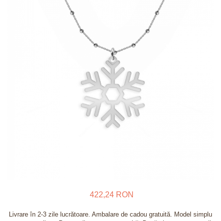
Verighete
Bijuterii pentru barbati
Inele
Lanturi
Bratari
Talismane
Verighete
Bijuterii din argint placate cu aur
24K
422,24 RON
Livrare în 2-3 zile lucrătoare. Ambalare de cadou gratuită. Model simplu