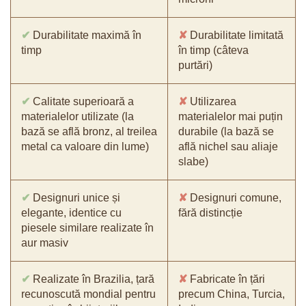
✔
Durabilitate maximă în
✘
Durabilitate limitată
timp
în timp (câteva
purtări)
✔
Calitate superioară a
✘
Utilizarea
materialelor utilizate (la
materialelor mai puțin
bază se află bronz, al treilea
durabile (la bază se
metal ca valoare din lume)
află nichel sau aliaje
slabe)
✔
Designuri unice și
✘
Designuri comune,
elegante, identice cu
fără distincție
piesele similare realizate în
aur masiv
✔
Realizate în Brazilia, țară
✘
Fabricate în țări
recunoscută mondial pentru
precum China, Turcia,