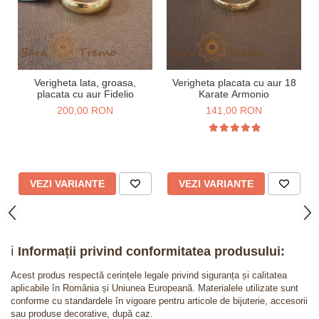
Verigheta lata, groasa,
Verigheta placata cu aur 18
placata cu aur Fidelio
Karate Armonio
200,00 RON
141,00 RON
VEZI VARIANTE
VEZI VARIANTE
ℹ️
Informații privind conformitatea produsului:
Acest produs respectă cerințele legale privind siguranța și calitatea
aplicabile în România și Uniunea Europeană. Materialele utilizate sunt
conforme cu standardele în vigoare pentru articole de bijuterie, accesorii
sau produse decorative, după caz.