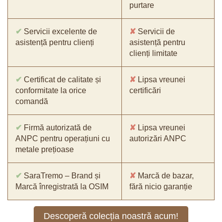
purtare
✔
Servicii excelente de
✘
Servicii de
asistență pentru clienți
asistență pentru
clienți limitate
✔
Certificat de calitate și
✘
Lipsa vreunei
conformitate la orice
certificări
comandă
✔
Firmă autorizată de
✘
Lipsa vreunei
ANPC pentru operațiuni cu
autorizări ANPC
metale prețioase
✔
SaraTremo – Brand și
✘
Marcă de bazar,
Marcă înregistrată la OSIM
fără nicio garanție
Descoperă colecția noastră acum!