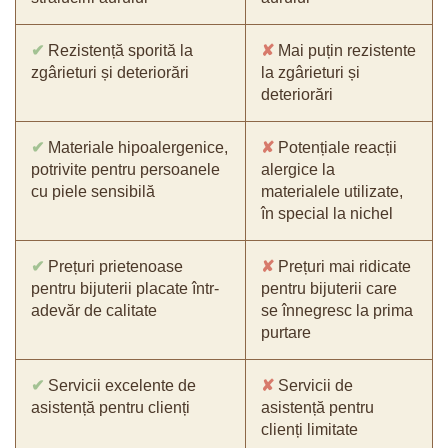
✔
Rezistență sporită la
✘
Mai puțin rezistente
zgârieturi și deteriorări
la zgârieturi și
deteriorări
✔
Materiale hipoalergenice,
✘
Potențiale reacții
potrivite pentru persoanele
alergice la
cu piele sensibilă
materialele utilizate,
în special la nichel
✔
Prețuri prietenoase
✘
Prețuri mai ridicate
pentru bijuterii placate într-
pentru bijuterii care
adevăr de calitate
se înnegresc la prima
purtare
✔
Servicii excelente de
✘
Servicii de
asistență pentru clienți
asistență pentru
clienți limitate