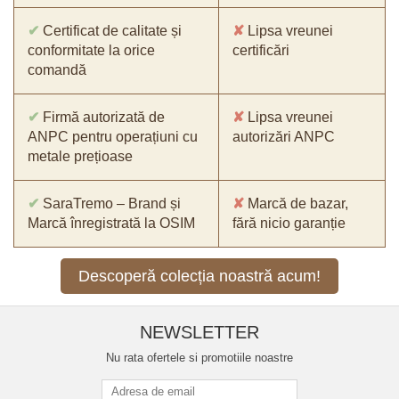
✔
Certificat de calitate și
✘
Lipsa vreunei
conformitate la orice
certificări
comandă
✔
Firmă autorizată de
✘
Lipsa vreunei
ANPC pentru operațiuni cu
autorizări ANPC
metale prețioase
✔
SaraTremo – Brand și
✘
Marcă de bazar,
Marcă înregistrată la OSIM
fără nicio garanție
Descoperă colecția noastră acum!
NEWSLETTER
Nu rata ofertele si promotiile noastre