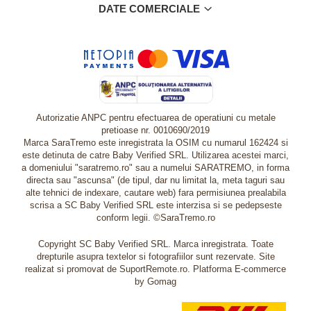
DATE COMERCIALE
Autorizatie ANPC pentru efectuarea de operatiuni cu metale
pretioase nr. 0010690/2019
Marca SaraTremo este inregistrata la OSIM cu numarul 162424 si
este detinuta de catre Baby Verified SRL. Utilizarea acestei marci,
a domeniului "saratremo.ro" sau a numelui SARATREMO, in forma
directa sau "ascunsa" (de tipul, dar nu limitat la, meta taguri sau
alte tehnici de indexare, cautare web) fara permisiunea prealabila
scrisa a SC Baby Verified SRL este interzisa si se pedepseste
conform legii. ©SaraTremo.ro
Copyright SC Baby Verified SRL. Marca inregistrata. Toate
drepturile asupra textelor si fotografiilor sunt rezervate. Site
realizat si promovat de SuportRemote.ro.
Platforma E-commerce
by Gomag