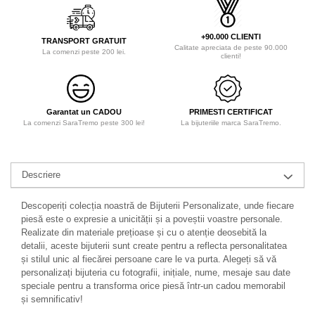
+90.000 CLIENTI
TRANSPORT GRATUIT
Calitate apreciata de peste 90.000
La comenzi peste 200 lei.
clienti!
Garantat un CADOU
PRIMESTI CERTIFICAT
La comenzi SaraTremo peste 300 lei!
La bijuteriile marca SaraTremo.
Descriere
Descoperiți colecția noastră de Bijuterii Personalizate, unde fiecare
piesă este o expresie a unicității și a poveștii voastre personale.
Realizate din materiale prețioase și cu o atenție deosebită la
detalii, aceste bijuterii sunt create pentru a reflecta personalitatea
și stilul unic al fiecărei persoane care le va purta. Alegeți să vă
personalizați bijuteria cu fotografii, inițiale, nume, mesaje sau date
speciale pentru a transforma orice piesă într-un cadou memorabil
și semnificativ!