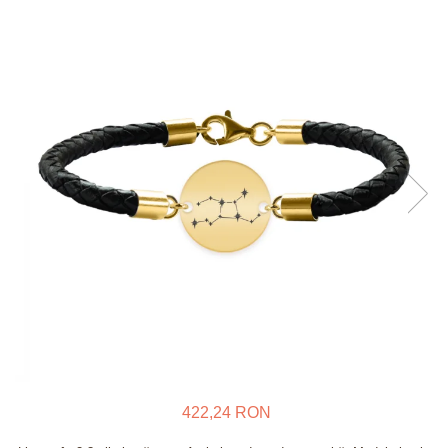
Verighete
Bijuterii pentru barbati
Inele
Lanturi
Bratari
Talismane
Verighete
Bijuterii din argint placate cu aur
24K
422,24 RON