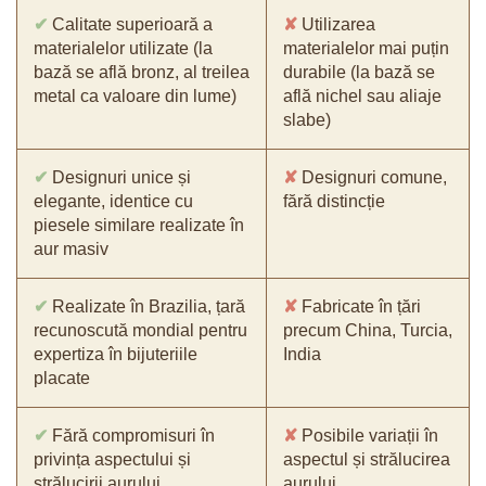
✔
Calitate superioară a
✘
Utilizarea
materialelor utilizate (la
materialelor mai puțin
bază se află bronz, al treilea
durabile (la bază se
metal ca valoare din lume)
află nichel sau aliaje
slabe)
✔
Designuri unice și
✘
Designuri comune,
elegante, identice cu
fără distincție
piesele similare realizate în
aur masiv
✔
Realizate în Brazilia, țară
✘
Fabricate în țări
recunoscută mondial pentru
precum China, Turcia,
expertiza în bijuteriile
India
placate
✔
Fără compromisuri în
✘
Posibile variații în
privința aspectului și
aspectul și strălucirea
strălucirii aurului
aurului