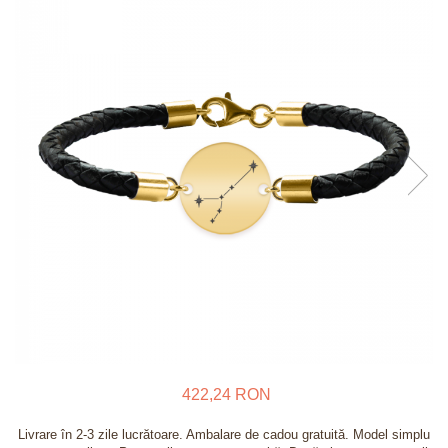
Verighete
Bijuterii pentru barbati
Inele
Lanturi
Bratari
Talismane
Verighete
Bijuterii din argint placate cu aur
24K
422,24 RON
Livrare în 2-3 zile lucrătoare. Ambalare de cadou gratuită. Model simplu