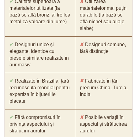
✔
Calitate superioară a
✘
Utilizarea
materialelor utilizate (la
materialelor mai puțin
bază se află bronz, al treilea
durabile (la bază se
metal ca valoare din lume)
află nichel sau aliaje
slabe)
✔
Designuri unice și
✘
Designuri comune,
elegante, identice cu
fără distincție
piesele similare realizate în
aur masiv
✔
Realizate în Brazilia, țară
✘
Fabricate în țări
recunoscută mondial pentru
precum China, Turcia,
expertiza în bijuteriile
India
placate
✔
Fără compromisuri în
✘
Posibile variații în
privința aspectului și
aspectul și strălucirea
strălucirii aurului
aurului