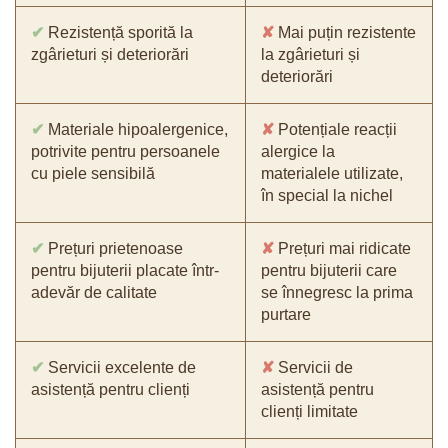
✔
Rezistență sporită la
✘
Mai puțin rezistente
zgârieturi și deteriorări
la zgârieturi și
deteriorări
✔
Materiale hipoalergenice,
✘
Potențiale reacții
potrivite pentru persoanele
alergice la
cu piele sensibilă
materialele utilizate,
în special la nichel
✔
Prețuri prietenoase
✘
Prețuri mai ridicate
pentru bijuterii placate într-
pentru bijuterii care
adevăr de calitate
se înnegresc la prima
purtare
✔
Servicii excelente de
✘
Servicii de
asistență pentru clienți
asistență pentru
clienți limitate