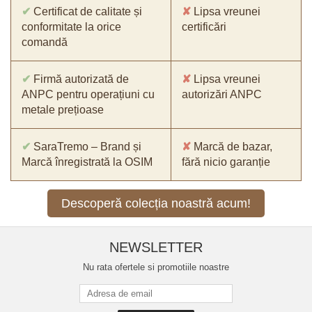
✔
Certificat de calitate și
✘
Lipsa vreunei
conformitate la orice
certificări
comandă
✔
Firmă autorizată de
✘
Lipsa vreunei
ANPC pentru operațiuni cu
autorizări ANPC
metale prețioase
✔
SaraTremo – Brand și
✘
Marcă de bazar,
Marcă înregistrată la OSIM
fără nicio garanție
Descoperă colecția noastră acum!
NEWSLETTER
Nu rata ofertele si promotiile noastre