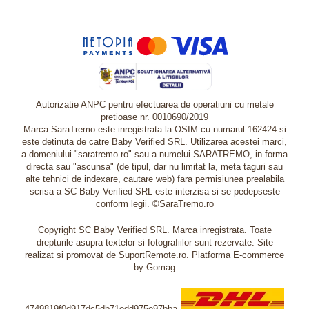
Autorizatie ANPC pentru efectuarea de operatiuni cu metale
pretioase nr. 0010690/2019
Marca SaraTremo este inregistrata la OSIM cu numarul 162424 si
este detinuta de catre Baby Verified SRL. Utilizarea acestei marci,
a domeniului "saratremo.ro" sau a numelui SARATREMO, in forma
directa sau "ascunsa" (de tipul, dar nu limitat la, meta taguri sau
alte tehnici de indexare, cautare web) fara permisiunea prealabila
scrisa a SC Baby Verified SRL este interzisa si se pedepseste
conform legii. ©SaraTremo.ro
Copyright SC Baby Verified SRL. Marca inregistrata. Toate
drepturile asupra textelor si fotografiilor sunt rezervate. Site
realizat si promovat de SuportRemote.ro.
Platforma E-commerce
by Gomag
4749819f0d917dc5db71edd975e97bba