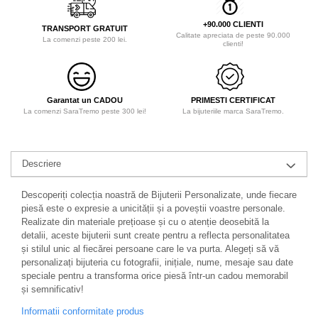
+90.000 CLIENTI
TRANSPORT GRATUIT
Calitate apreciata de peste 90.000
La comenzi peste 200 lei.
clienti!
Garantat un CADOU
PRIMESTI CERTIFICAT
La comenzi SaraTremo peste 300 lei!
La bijuteriile marca SaraTremo.
Descriere
Descoperiți colecția noastră de Bijuterii Personalizate, unde fiecare
piesă este o expresie a unicității și a poveștii voastre personale.
Realizate din materiale prețioase și cu o atenție deosebită la
detalii, aceste bijuterii sunt create pentru a reflecta personalitatea
și stilul unic al fiecărei persoane care le va purta. Alegeți să vă
personalizați bijuteria cu fotografii, inițiale, nume, mesaje sau date
speciale pentru a transforma orice piesă într-un cadou memorabil
și semnificativ!
Informatii conformitate produs