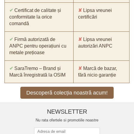
✔
Certificat de calitate și
✘
Lipsa vreunei
conformitate la orice
certificări
comandă
✔
Firmă autorizată de
✘
Lipsa vreunei
ANPC pentru operațiuni cu
autorizări ANPC
metale prețioase
✔
SaraTremo – Brand și
✘
Marcă de bazar,
Marcă înregistrată la OSIM
fără nicio garanție
Descoperă colecția noastră acum!
NEWSLETTER
Nu rata ofertele si promotiile noastre