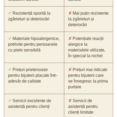
✔
Rezistență sporită la
✘
Mai puțin rezistente
zgârieturi și deteriorări
la zgârieturi și
deteriorări
✔
Materiale hipoalergenice,
✘
Potențiale reacții
potrivite pentru persoanele
alergice la
cu piele sensibilă
materialele utilizate,
în special la nichel
✔
Prețuri prietenoase
✘
Prețuri mai ridicate
pentru bijuterii placate într-
pentru bijuterii care
adevăr de calitate
se înnegresc la prima
purtare
✔
Servicii excelente de
✘
Servicii de
asistență pentru clienți
asistență pentru
clienți limitate