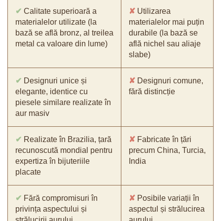
✔
Calitate superioară a
✘
Utilizarea
materialelor utilizate (la
materialelor mai puțin
bază se află bronz, al treilea
durabile (la bază se
metal ca valoare din lume)
află nichel sau aliaje
slabe)
✔
Designuri unice și
✘
Designuri comune,
elegante, identice cu
fără distincție
piesele similare realizate în
aur masiv
✔
Realizate în Brazilia, țară
✘
Fabricate în țări
recunoscută mondial pentru
precum China, Turcia,
expertiza în bijuteriile
India
placate
✔
Fără compromisuri în
✘
Posibile variații în
privința aspectului și
aspectul și strălucirea
strălucirii aurului
aurului