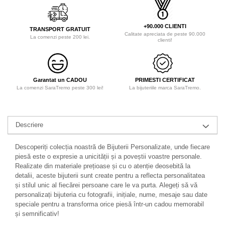
+90.000 CLIENTI
TRANSPORT GRATUIT
Calitate apreciata de peste 90.000
La comenzi peste 200 lei.
clienti!
Garantat un CADOU
PRIMESTI CERTIFICAT
La comenzi SaraTremo peste 300 lei!
La bijuteriile marca SaraTremo.
Descriere
Descoperiți colecția noastră de Bijuterii Personalizate, unde fiecare
piesă este o expresie a unicității și a poveștii voastre personale.
Realizate din materiale prețioase și cu o atenție deosebită la
detalii, aceste bijuterii sunt create pentru a reflecta personalitatea
și stilul unic al fiecărei persoane care le va purta. Alegeți să vă
personalizați bijuteria cu fotografii, inițiale, nume, mesaje sau date
speciale pentru a transforma orice piesă într-un cadou memorabil
și semnificativ!