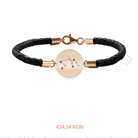
Verighete
Bijuterii pentru barbati
Inele
Lanturi
Bratari
Talismane
Verighete
Bijuterii din argint placate cu aur
24K
434,34 RON