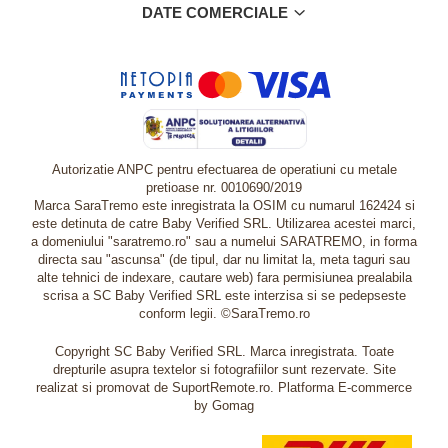
DATE COMERCIALE
Autorizatie ANPC pentru efectuarea de operatiuni cu metale
pretioase nr. 0010690/2019
Marca SaraTremo este inregistrata la OSIM cu numarul 162424 si
este detinuta de catre Baby Verified SRL. Utilizarea acestei marci,
a domeniului "saratremo.ro" sau a numelui SARATREMO, in forma
directa sau "ascunsa" (de tipul, dar nu limitat la, meta taguri sau
alte tehnici de indexare, cautare web) fara permisiunea prealabila
scrisa a SC Baby Verified SRL este interzisa si se pedepseste
conform legii. ©SaraTremo.ro
Copyright SC Baby Verified SRL. Marca inregistrata. Toate
drepturile asupra textelor si fotografiilor sunt rezervate. Site
realizat si promovat de SuportRemote.ro.
Platforma E-commerce
by Gomag