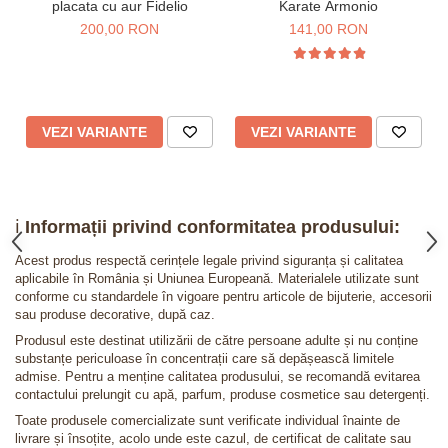
placata cu aur Fidelio
Karate Armonio
200,00 RON
141,00 RON
VEZI VARIANTE
VEZI VARIANTE
ℹ️
Informații privind conformitatea produsului:
Acest produs respectă cerințele legale privind siguranța și calitatea
aplicabile în România și Uniunea Europeană. Materialele utilizate sunt
conforme cu standardele în vigoare pentru articole de bijuterie, accesorii
sau produse decorative, după caz.
Produsul este destinat utilizării de către persoane adulte și nu conține
substanțe periculoase în concentrații care să depășească limitele
admise. Pentru a menține calitatea produsului, se recomandă evitarea
contactului prelungit cu apă, parfum, produse cosmetice sau detergenți.
Toate produsele comercializate sunt verificate individual înainte de
livrare și însoțite, acolo unde este cazul, de certificat de calitate sau