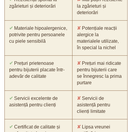
zgârieturi și deteriorări
la zgârieturi și
deteriorări
✔
Materiale hipoalergenice,
✘
Potențiale reacții
potrivite pentru persoanele
alergice la
cu piele sensibilă
materialele utilizate,
în special la nichel
✔
Prețuri prietenoase
✘
Prețuri mai ridicate
pentru bijuterii placate într-
pentru bijuterii care
adevăr de calitate
se înnegresc la prima
purtare
✔
Servicii excelente de
✘
Servicii de
asistență pentru clienți
asistență pentru
clienți limitate
✔
Certificat de calitate și
✘
Lipsa vreunei