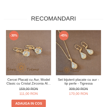
RECOMANDARI
-30%
-45%
Cercei Placați cu Aur, Model
Set bijuterii placate cu aur -
Clasic cu Cristal Zirconia Alb-
tip perle - Tigressa
Crem Fațetat Mare
159,00 RON
309,00 RON
111,00 RON
170,00 RON
ADAUGA IN COS