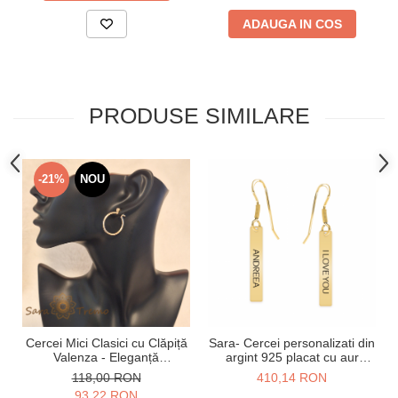
ADAUGA IN COS
PRODUSE SIMILARE
-21%
NOU
Cercei Mici Clasici cu Clăpiță
Sara- Cercei personalizati din
Valenza - Eleganță
argint 925 placat cu aur
Atemporală pentru Doamne,
galben 24K
118,00 RON
410,14 RON
2.5 cm
93,22 RON