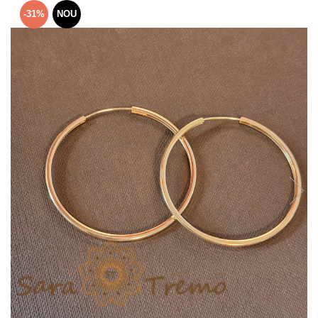
Verighete
-31%
NOU
Bijuterii pentru barbati
Inele
Lanturi
Bratari
Talismane
Verighete
Bijuterii din argint placate cu aur
24K