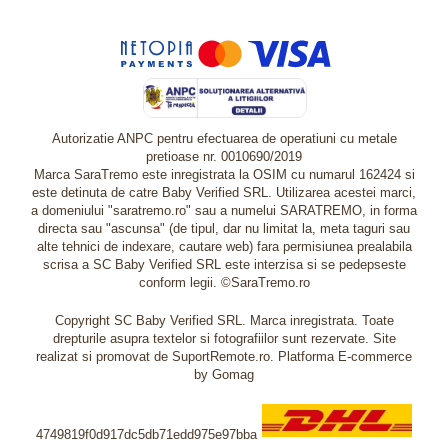
Autorizatie ANPC pentru efectuarea de operatiuni cu metale
pretioase nr. 0010690/2019
Marca SaraTremo este inregistrata la OSIM cu numarul 162424 si
este detinuta de catre Baby Verified SRL. Utilizarea acestei marci,
a domeniului "saratremo.ro" sau a numelui SARATREMO, in forma
directa sau "ascunsa" (de tipul, dar nu limitat la, meta taguri sau
alte tehnici de indexare, cautare web) fara permisiunea prealabila
scrisa a SC Baby Verified SRL este interzisa si se pedepseste
conform legii. ©SaraTremo.ro
Copyright SC Baby Verified SRL. Marca inregistrata. Toate
drepturile asupra textelor si fotografiilor sunt rezervate. Site
realizat si promovat de SuportRemote.ro.
Platforma E-commerce
by Gomag
4749819f0d917dc5db71edd975e97bba