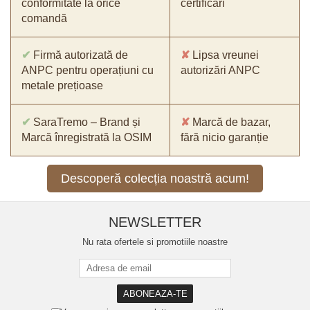
conformitate la orice
certificări
comandă
✔
Firmă autorizată de
✘
Lipsa vreunei
ANPC pentru operațiuni cu
autorizări ANPC
metale prețioase
✔
SaraTremo – Brand și
✘
Marcă de bazar,
Marcă înregistrată la OSIM
fără nicio garanție
Descoperă colecția noastră acum!
NEWSLETTER
Nu rata ofertele si promotiile noastre