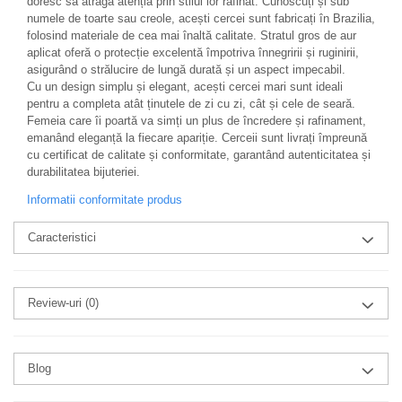
doresc să atragă atenția prin stilul lor rafinat. Cunoscuți și sub
numele de toarte sau creole, acești cercei sunt fabricați în Brazilia,
folosind materiale de cea mai înaltă calitate. Stratul gros de aur
aplicat oferă o protecție excelentă împotriva înnegririi și ruginirii,
asigurând o strălucire de lungă durată și un aspect impecabil.
Cu un design simplu și elegant, acești cercei mari sunt ideali
pentru a completa atât ținutele de zi cu zi, cât și cele de seară.
Femeia care îi poartă va simți un plus de încredere și rafinament,
emanând eleganță la fiecare apariție. Cerceii sunt livrați împreună
cu certificat de calitate și conformitate, garantând autenticitatea și
durabilitatea bijuteriei.
Informatii conformitate produs
Caracteristici
Review-uri
(0)
Blog