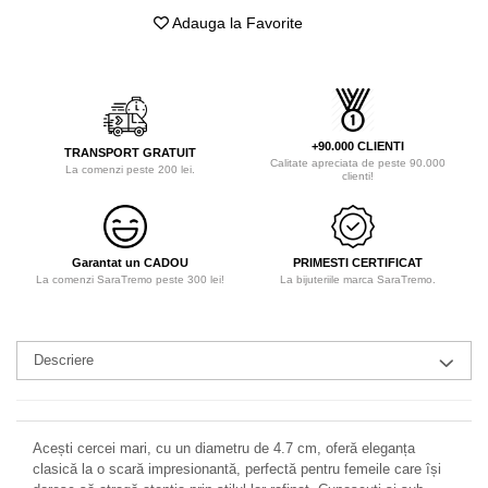
Adauga la Favorite
+90.000 CLIENTI
TRANSPORT GRATUIT
Calitate apreciata de peste 90.000
La comenzi peste 200 lei.
clienti!
Garantat un CADOU
PRIMESTI CERTIFICAT
La comenzi SaraTremo peste 300 lei!
La bijuteriile marca SaraTremo.
Descriere
Acești cercei mari, cu un diametru de 4.7 cm, oferă eleganța
clasică la o scară impresionantă, perfectă pentru femeile care își