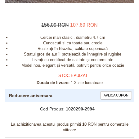
156,09 RON
107,69 RON
Cercei mari clasici, diametru 4.7 cm
Cunoscuți și ca toarte sau creole
Realizați în Brazilia, calitate superioară
Stratul gros de aur îi protejează de înnegrire și ruginire
Livrați cu certificat de calitate și conformitate
Model nou, elegant și versatil, potrivit pentru orice ocazie
STOC EPUIZAT
Durata de livrare:
1-3 zile lucratoare
Reducere aniversara
APLICA CUPON
Cod Produs:
1020290-2994
La achizitionarea acestui produs primiti
10
RON pentru comenzile
viitoare