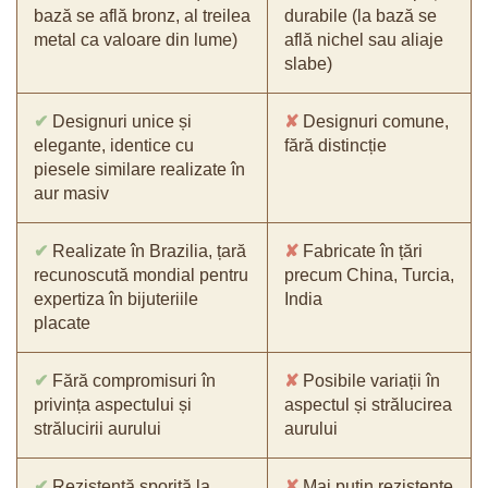
bază se află bronz, al treilea
durabile (la bază se
metal ca valoare din lume)
află nichel sau aliaje
slabe)
✔
Designuri unice și
✘
Designuri comune,
elegante, identice cu
fără distincție
piesele similare realizate în
aur masiv
✔
Realizate în Brazilia, țară
✘
Fabricate în țări
recunoscută mondial pentru
precum China, Turcia,
expertiza în bijuteriile
India
placate
✔
Fără compromisuri în
✘
Posibile variații în
privința aspectului și
aspectul și strălucirea
strălucirii aurului
aurului
✔
Rezistență sporită la
✘
Mai puțin rezistente