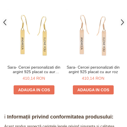
Sara- Cercei personalizati din
Sara- Cercei personalizati din
argint 925 placat cu aur
argint 925 placat cu aur roz
galben 24K
410,14 RON
410,14 RON
ADAUGA IN COS
ADAUGA IN COS
ℹ️
Informații privind conformitatea produsului:
Acest produs respectă cerințele legale privind siguranța și calitatea