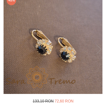
-45%
Verighete
Bijuterii pentru barbati
Inele
Lanturi
Bratari
Talismane
Verighete
Bijuterii din argint placate cu aur
24K
133,10 RON
72,60 RON