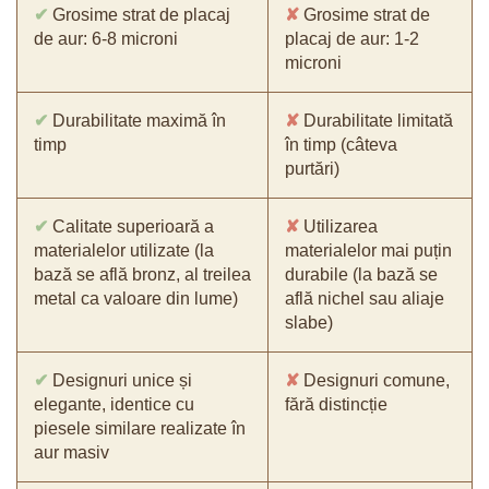
✔
Grosime strat de placaj
✘
Grosime strat de
de aur: 6-8 microni
placaj de aur: 1-2
microni
✔
Durabilitate maximă în
✘
Durabilitate limitată
timp
în timp (câteva
purtări)
✔
Calitate superioară a
✘
Utilizarea
materialelor utilizate (la
materialelor mai puțin
bază se află bronz, al treilea
durabile (la bază se
metal ca valoare din lume)
află nichel sau aliaje
slabe)
✔
Designuri unice și
✘
Designuri comune,
elegante, identice cu
fără distincție
piesele similare realizate în
aur masiv