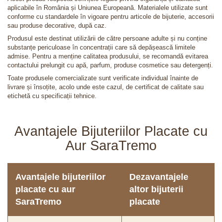
aplicabile în România și Uniunea Europeană. Materialele utilizate sunt
conforme cu standardele în vigoare pentru articole de bijuterie, accesorii
sau produse decorative, după caz.
Produsul este destinat utilizării de către persoane adulte și nu conține
substanțe periculoase în concentrații care să depășească limitele
admise. Pentru a menține calitatea produsului, se recomandă evitarea
contactului prelungit cu apă, parfum, produse cosmetice sau detergenți.
Toate produsele comercializate sunt verificate individual înainte de
livrare și însoțite, acolo unde este cazul, de certificat de calitate sau
etichetă cu specificații tehnice.
Avantajele Bijuteriilor Placate cu
Aur SaraTremo
Avantajele bijuteriilor
Dezavantajele
placate cu aur
altor bijuterii
SaraTremo
placate