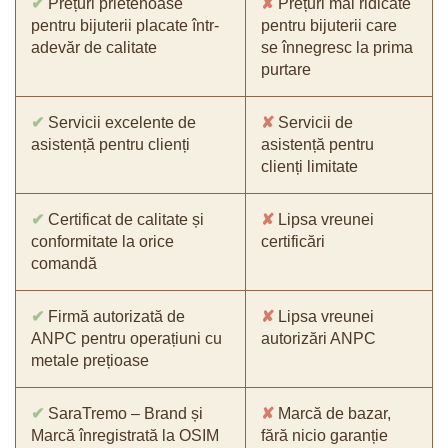
✔
Prețuri prietenoase
✘
Prețuri mai ridicate
pentru bijuterii placate într-
pentru bijuterii care
adevăr de calitate
se înnegresc la prima
purtare
✔
Servicii excelente de
✘
Servicii de
asistență pentru clienți
asistență pentru
clienți limitate
✔
Certificat de calitate și
✘
Lipsa vreunei
conformitate la orice
certificări
comandă
✔
Firmă autorizată de
✘
Lipsa vreunei
ANPC pentru operațiuni cu
autorizări ANPC
metale prețioase
✔
SaraTremo – Brand și
✘
Marcă de bazar,
Marcă înregistrată la OSIM
fără nicio garanție