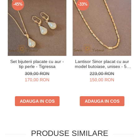
-45%
-33%
Set bijuterii placate cu aur -
Lantisor Sinor placat cu aur
tip perle - Tigressa
model butoiase, unisex - 50
cm
309,00 RON
223,00 RON
170,00 RON
150,00 RON
ADAUGA IN COS
ADAUGA IN COS
PRODUSE SIMILARE