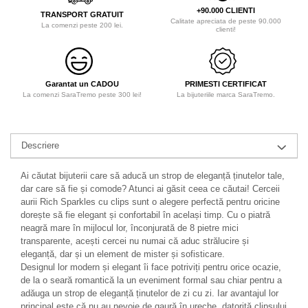
+90.000 CLIENTI
TRANSPORT GRATUIT
Calitate apreciata de peste 90.000
La comenzi peste 200 lei.
clienti!
Garantat un CADOU
PRIMESTI CERTIFICAT
La comenzi SaraTremo peste 300 lei!
La bijuteriile marca SaraTremo.
Descriere
Ai căutat bijuterii care să aducă un strop de eleganță ținutelor tale,
dar care să fie și comode? Atunci ai găsit ceea ce căutai! Cerceii
aurii Rich Sparkles cu clips sunt o alegere perfectă pentru oricine
dorește să fie elegant și confortabil în același timp. Cu o piatră
neagră mare în mijlocul lor, înconjurată de 8 pietre mici
transparente, acești cercei nu numai că aduc strălucire și
eleganță, dar și un element de mister și sofisticare.
Designul lor modern și elegant îi face potriviți pentru orice ocazie,
de la o seară romantică la un eveniment formal sau chiar pentru a
adăuga un strop de eleganță ținutelor de zi cu zi. Iar avantajul lor
principal este că nu au nevoie de gaură în ureche, datorită clipsului