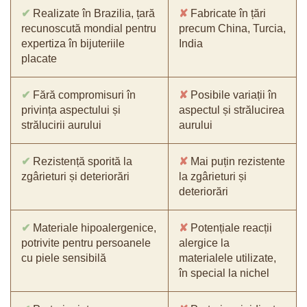
✔
Realizate în Brazilia, țară
✘
Fabricate în țări
recunoscută mondial pentru
precum China, Turcia,
expertiza în bijuteriile
India
placate
✔
Fără compromisuri în
✘
Posibile variații în
privința aspectului și
aspectul și strălucirea
strălucirii aurului
aurului
✔
Rezistență sporită la
✘
Mai puțin rezistente
zgârieturi și deteriorări
la zgârieturi și
deteriorări
✔
Materiale hipoalergenice,
✘
Potențiale reacții
potrivite pentru persoanele
alergice la
cu piele sensibilă
materialele utilizate,
în special la nichel