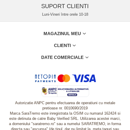
SUPORT CLIENTI
Luni-Vineri între orele 10-18
MAGAZINUL MEU
CLIENTI
DATE COMERCIALE
Autorizatie ANPC pentru efectuarea de operatiuni cu metale
pretioase nr. 0010690/2019
Marca SaraTremo este inregistrata la OSIM cu numarul 162424 si
este detinuta de catre Baby Verified SRL. Utilizarea acestei marci,
a domeniului "saratremo.ro" sau a numelui SARATREMO, in forma
directa sau "ascunsa" (de tipul, dar nu limitat la, meta taguri sau