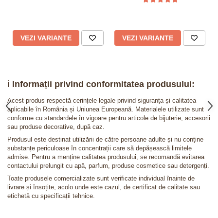
VEZI VARIANTE
VEZI VARIANTE
ℹ️
Informații privind conformitatea produsului:
Acest produs respectă cerințele legale privind siguranța și calitatea
aplicabile în România și Uniunea Europeană. Materialele utilizate sunt
conforme cu standardele în vigoare pentru articole de bijuterie, accesorii
sau produse decorative, după caz.
Produsul este destinat utilizării de către persoane adulte și nu conține
substanțe periculoase în concentrații care să depășească limitele
admise. Pentru a menține calitatea produsului, se recomandă evitarea
contactului prelungit cu apă, parfum, produse cosmetice sau detergenți.
Toate produsele comercializate sunt verificate individual înainte de
livrare și însoțite, acolo unde este cazul, de certificat de calitate sau
etichetă cu specificații tehnice.