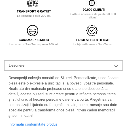
+90.000 CLIENTI
TRANSPORT GRATUIT
Calitate apreciata de peste 90.000
La comenzi peste 200 lei.
clienti!
Garantat un CADOU
PRIMESTI CERTIFICAT
La comenzi SaraTremo peste 300 lei!
La bijuteriile marca SaraTremo.
Descriere
Descoperiți colecția noastră de Bijuterii Personalizate, unde fiecare
piesă este o expresie a unicității și a poveștii voastre personale.
Realizate din materiale prețioase și cu o atenție deosebită la
detalii, aceste bijuterii sunt create pentru a reflecta personalitatea
și stilul unic al fiecărei persoane care le va purta. Alegeți să vă
personalizați bijuteria cu fotografii, inițiale, nume, mesaje sau date
speciale pentru a transforma orice piesă într-un cadou memorabil
și semnificativ!
Informatii conformitate produs