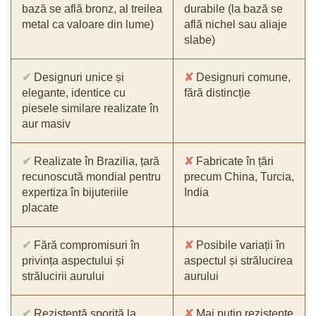
bază se află bronz, al treilea
durabile (la bază se
metal ca valoare din lume)
află nichel sau aliaje
slabe)
✔
Designuri unice și
✘
Designuri comune,
elegante, identice cu
fără distincție
piesele similare realizate în
aur masiv
✔
Realizate în Brazilia, țară
✘
Fabricate în țări
recunoscută mondial pentru
precum China, Turcia,
expertiza în bijuteriile
India
placate
✔
Fără compromisuri în
✘
Posibile variații în
privința aspectului și
aspectul și strălucirea
strălucirii aurului
aurului
✔
Rezistență sporită la
✘
Mai puțin rezistente