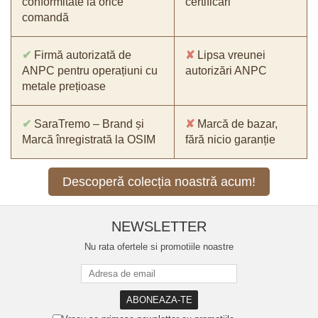
conformitate la orice
certificări
comandă
✔
Firmă autorizată de
✘
Lipsa vreunei
ANPC pentru operațiuni cu
autorizări ANPC
metale prețioase
✔
SaraTremo – Brand și
✘
Marcă de bazar,
Marcă înregistrată la OSIM
fără nicio garanție
Descoperă colecția noastră acum!
NEWSLETTER
Nu rata ofertele si promotiile noastre