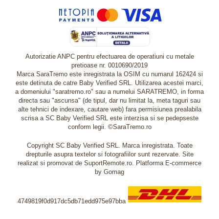
Autorizatie ANPC pentru efectuarea de operatiuni cu metale
pretioase nr. 0010690/2019
Marca SaraTremo este inregistrata la OSIM cu numarul 162424 si
este detinuta de catre Baby Verified SRL. Utilizarea acestei marci,
a domeniului "saratremo.ro" sau a numelui SARATREMO, in forma
directa sau "ascunsa" (de tipul, dar nu limitat la, meta taguri sau
alte tehnici de indexare, cautare web) fara permisiunea prealabila
scrisa a SC Baby Verified SRL este interzisa si se pedepseste
conform legii. ©SaraTremo.ro
Copyright SC Baby Verified SRL. Marca inregistrata. Toate
drepturile asupra textelor si fotografiilor sunt rezervate. Site
realizat si promovat de SuportRemote.ro.
Platforma E-commerce
by Gomag
4749819f0d917dc5db71edd975e97bba
Livrare oriunde in Europa in 2 zile prin DHL Express