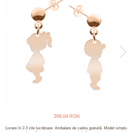
Verighete
Bijuterii pentru barbati
Inele
Lanturi
Bratari
Talismane
Verighete
Bijuterii din argint placate cu aur
24K
398,04 RON
Livrare în 2-3 zile lucrătoare. Ambalare de cadou gratuită. Model simplu