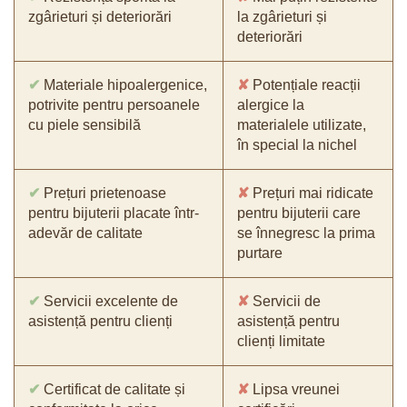
zgârieturi și deteriorări
la zgârieturi și
deteriorări
✔
Materiale hipoalergenice,
✘
Potențiale reacții
potrivite pentru persoanele
alergice la
cu piele sensibilă
materialele utilizate,
în special la nichel
✔
Prețuri prietenoase
✘
Prețuri mai ridicate
pentru bijuterii placate într-
pentru bijuterii care
adevăr de calitate
se înnegresc la prima
purtare
✔
Servicii excelente de
✘
Servicii de
asistență pentru clienți
asistență pentru
clienți limitate
✔
Certificat de calitate și
✘
Lipsa vreunei