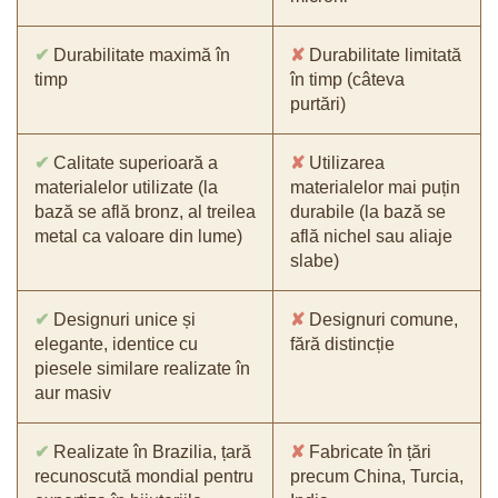
✔
Durabilitate maximă în
✘
Durabilitate limitată
timp
în timp (câteva
purtări)
✔
Calitate superioară a
✘
Utilizarea
materialelor utilizate (la
materialelor mai puțin
bază se află bronz, al treilea
durabile (la bază se
metal ca valoare din lume)
află nichel sau aliaje
slabe)
✔
Designuri unice și
✘
Designuri comune,
elegante, identice cu
fără distincție
piesele similare realizate în
aur masiv
✔
Realizate în Brazilia, țară
✘
Fabricate în țări
recunoscută mondial pentru
precum China, Turcia,