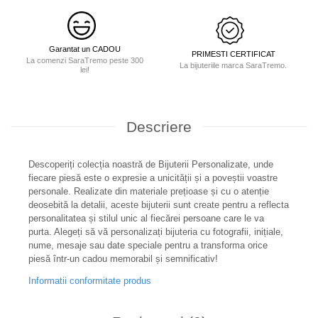
Garantat un CADOU
PRIMESTI CERTIFICAT
La comenzi SaraTremo peste 300
La bijuteriile marca SaraTremo.
lei!
Descriere
Descoperiți colecția noastră de Bijuterii Personalizate, unde
fiecare piesă este o expresie a unicității și a poveștii voastre
personale. Realizate din materiale prețioase și cu o atenție
deosebită la detalii, aceste bijuterii sunt create pentru a reflecta
personalitatea și stilul unic al fiecărei persoane care le va
purta. Alegeți să vă personalizați bijuteria cu fotografii, inițiale,
nume, mesaje sau date speciale pentru a transforma orice
piesă într-un cadou memorabil și semnificativ!
Informatii conformitate produs