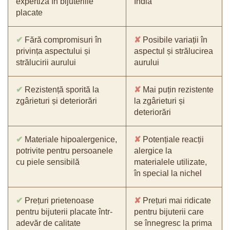
expertiza în bijuteriile
India
placate
✔
Fără compromisuri în
✘
Posibile variații în
privința aspectului și
aspectul și strălucirea
strălucirii aurului
aurului
✔
Rezistență sporită la
✘
Mai puțin rezistente
zgârieturi și deteriorări
la zgârieturi și
deteriorări
✔
Materiale hipoalergenice,
✘
Potențiale reacții
potrivite pentru persoanele
alergice la
cu piele sensibilă
materialele utilizate,
în special la nichel
✔
Prețuri prietenoase
✘
Prețuri mai ridicate
pentru bijuterii placate într-
pentru bijuterii care
adevăr de calitate
se înnegresc la prima