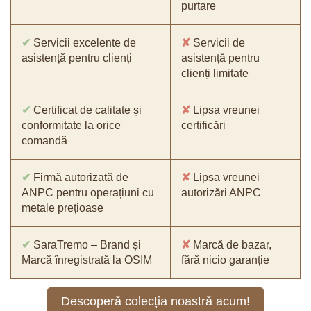
purtare
✔
Servicii excelente de
✘
Servicii de
asistență pentru clienți
asistență pentru
clienți limitate
✔
Certificat de calitate și
✘
Lipsa vreunei
conformitate la orice
certificări
comandă
✔
Firmă autorizată de
✘
Lipsa vreunei
ANPC pentru operațiuni cu
autorizări ANPC
metale prețioase
✔
SaraTremo – Brand și
✘
Marcă de bazar,
Marcă înregistrată la OSIM
fără nicio garanție
Descoperă colecția noastră acum!