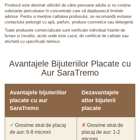
Produsul este destinat utilizării de către persoane adulte și nu conține
substanțe periculoase în concentrații care să depășească limitele
admise. Pentru a menține calitatea produsului, se recomandă evitarea
contactului prelungit cu apă, parfum, produse cosmetice sau detergenți.
Toate produsele comercializate sunt verificate individual înainte de
livrare și însoțite, acolo unde este cazul, de certificat de calitate sau
etichetă cu specificații tehnice.
Avantajele Bijuteriilor Placate cu
Aur SaraTremo
Avantajele bijuteriilor
Dezavantajele
placate cu aur
altor bijuterii
SaraTremo
placate
✔
Grosime strat de placaj
✘
Grosime strat de
de aur: 6-8 microni
placaj de aur: 1-2
microni