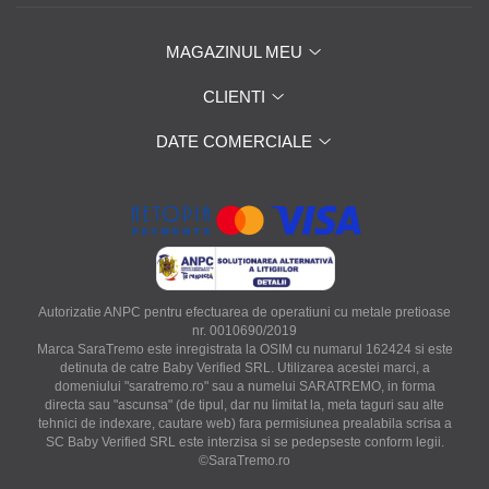
MAGAZINUL MEU
CLIENTI
DATE COMERCIALE
Autorizatie ANPC pentru efectuarea de operatiuni cu metale pretioase
nr. 0010690/2019
Marca SaraTremo este inregistrata la OSIM cu numarul 162424 si este
detinuta de catre Baby Verified SRL. Utilizarea acestei marci, a
domeniului "saratremo.ro" sau a numelui SARATREMO, in forma
directa sau "ascunsa" (de tipul, dar nu limitat la, meta taguri sau alte
tehnici de indexare, cautare web) fara permisiunea prealabila scrisa a
SC Baby Verified SRL este interzisa si se pedepseste conform legii.
©SaraTremo.ro