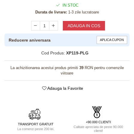
IN STOC
Durata de livrare:
1-3 zile lucratoare
ADAUGA IN COS
Reducere aniversara
APLICA CUPON
Cod Produs:
XP119-PLG
La achizitionarea acestui produs primiti
39
RON pentru comenzile
viitoare
Adauga la Favorite
+90.000 CLIENTI
TRANSPORT GRATUIT
Calitate apreciata de peste 90.000
La comenzi peste 200 lei.
clienti!