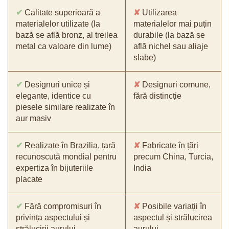
✔
Calitate superioară a
✘
Utilizarea
materialelor utilizate (la
materialelor mai puțin
bază se află bronz, al treilea
durabile (la bază se
metal ca valoare din lume)
află nichel sau aliaje
slabe)
✔
Designuri unice și
✘
Designuri comune,
elegante, identice cu
fără distincție
piesele similare realizate în
aur masiv
✔
Realizate în Brazilia, țară
✘
Fabricate în țări
recunoscută mondial pentru
precum China, Turcia,
expertiza în bijuteriile
India
placate
✔
Fără compromisuri în
✘
Posibile variații în
privința aspectului și
aspectul și strălucirea
strălucirii aurului
aurului