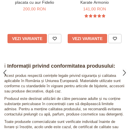
placata cu aur Fidelio
Karate Armonio
200,00 RON
141,00 RON
VEZI VARIANTE
VEZI VARIANTE
ℹ️
Informații privind conformitatea produsului:
Acest produs respectă cerințele legale privind siguranța și calitatea
aplicabile în România și Uniunea Europeană. Materialele utilizate sunt
conforme cu standardele în vigoare pentru articole de bijuterie, accesorii
sau produse decorative, după caz.
Produsul este destinat utilizării de către persoane adulte și nu conține
substanțe periculoase în concentrații care să depășească limitele
admise. Pentru a menține calitatea produsului, se recomandă evitarea
contactului prelungit cu apă, parfum, produse cosmetice sau detergenți.
Toate produsele comercializate sunt verificate individual înainte de
livrare și însoțite, acolo unde este cazul, de certificat de calitate sau