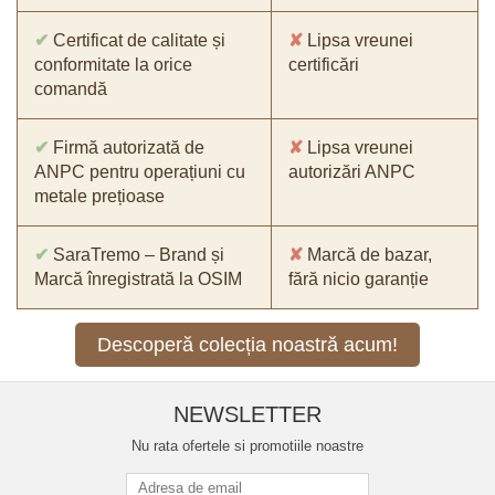
✔
Certificat de calitate și
✘
Lipsa vreunei
conformitate la orice
certificări
comandă
✔
Firmă autorizată de
✘
Lipsa vreunei
ANPC pentru operațiuni cu
autorizări ANPC
metale prețioase
✔
SaraTremo – Brand și
✘
Marcă de bazar,
Marcă înregistrată la OSIM
fără nicio garanție
Descoperă colecția noastră acum!
NEWSLETTER
Nu rata ofertele si promotiile noastre