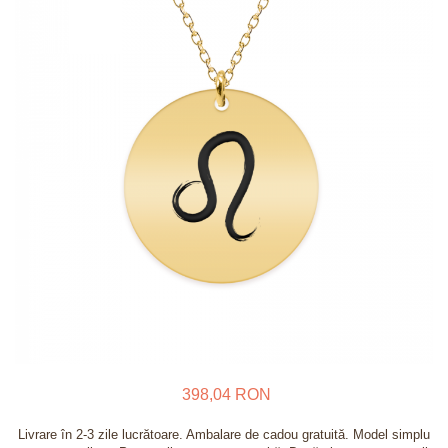
Verighete
Bijuterii pentru barbati
Inele
Lanturi
Bratari
Talismane
Verighete
Bijuterii din argint placate cu aur
24K
398,04 RON
Livrare în 2-3 zile lucrătoare. Ambalare de cadou gratuită. Model simplu