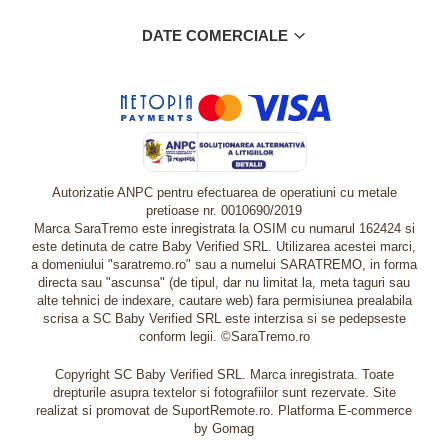
DATE COMERCIALE
Autorizatie ANPC pentru efectuarea de operatiuni cu metale
pretioase nr. 0010690/2019
Marca SaraTremo este inregistrata la OSIM cu numarul 162424 si
este detinuta de catre Baby Verified SRL. Utilizarea acestei marci,
a domeniului "saratremo.ro" sau a numelui SARATREMO, in forma
directa sau "ascunsa" (de tipul, dar nu limitat la, meta taguri sau
alte tehnici de indexare, cautare web) fara permisiunea prealabila
scrisa a SC Baby Verified SRL este interzisa si se pedepseste
conform legii. ©SaraTremo.ro
Copyright SC Baby Verified SRL. Marca inregistrata. Toate
drepturile asupra textelor si fotografiilor sunt rezervate. Site
realizat si promovat de SuportRemote.ro.
Platforma E-commerce
by Gomag