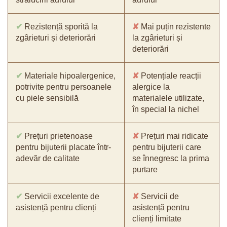
✔
Rezistență sporită la
✘
Mai puțin rezistente
zgârieturi și deteriorări
la zgârieturi și
deteriorări
✔
Materiale hipoalergenice,
✘
Potențiale reacții
potrivite pentru persoanele
alergice la
cu piele sensibilă
materialele utilizate,
în special la nichel
✔
Prețuri prietenoase
✘
Prețuri mai ridicate
pentru bijuterii placate într-
pentru bijuterii care
adevăr de calitate
se înnegresc la prima
purtare
✔
Servicii excelente de
✘
Servicii de
asistență pentru clienți
asistență pentru
clienți limitate