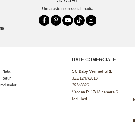
SOCIAL
Urmareste-ne in social media
fla
DATE COMERCIALE
 Plata
SC Baby Verified SRL
e Retur
J22/1247/2018
roduselor
39348826
Vancea P. 17/18 camera 6
Iasi, Iasi
l