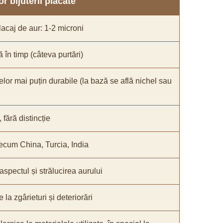
r bijuterii placate
acaj de aur: 1-2 microni
ă în timp (câteva purtări)
elor mai puțin durabile (la bază se află nichel sau
fără distincție
recum China, Turcia, India
 aspectul și strălucirea aurului
 la zgârieturi și deteriorări