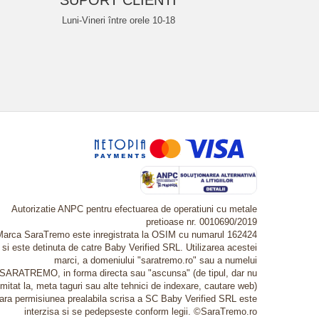
SUPORT CLIENTI
Luni-Vineri între orele 10-18
Autorizatie ANPC pentru efectuarea de operatiuni cu metale
pretioase nr. 0010690/2019
Marca SaraTremo este inregistrata la OSIM cu numarul 162424
si este detinuta de catre Baby Verified SRL. Utilizarea acestei
marci, a domeniului "saratremo.ro" sau a numelui
SARATREMO, in forma directa sau "ascunsa" (de tipul, dar nu
imitat la, meta taguri sau alte tehnici de indexare, cautare web)
fara permisiunea prealabila scrisa a SC Baby Verified SRL este
interzisa si se pedepseste conform legii. ©SaraTremo.ro