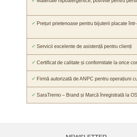
✔
Materiale hipoalergenice, potrivite pentru pers
✔
Prețuri prietenoase pentru bijuterii placate într
✔
Servicii excelente de asistență pentru clienți
✔
Certificat de calitate și conformitate la orice 
✔
Firmă autorizată de ANPC pentru operațiuni cu
✔
SaraTremo – Brand și Marcă înregistrată la O