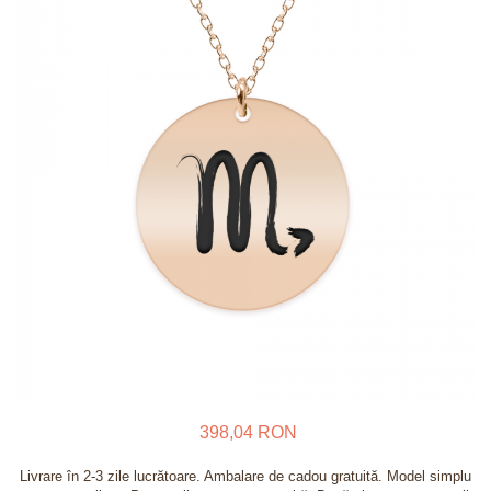
Verighete
Bijuterii pentru barbati
Inele
Lanturi
Bratari
Talismane
Verighete
Bijuterii din argint placate cu aur
24K
398,04 RON
Livrare în 2-3 zile lucrătoare. Ambalare de cadou gratuită. Model simplu