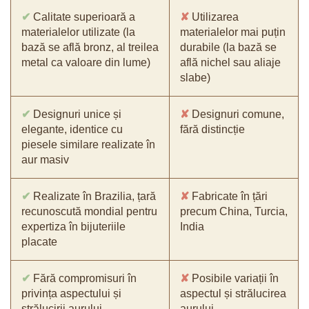
✔
Calitate superioară a
✘
Utilizarea
materialelor utilizate (la
materialelor mai puțin
bază se află bronz, al treilea
durabile (la bază se
metal ca valoare din lume)
află nichel sau aliaje
slabe)
✔
Designuri unice și
✘
Designuri comune,
elegante, identice cu
fără distincție
piesele similare realizate în
aur masiv
✔
Realizate în Brazilia, țară
✘
Fabricate în țări
recunoscută mondial pentru
precum China, Turcia,
expertiza în bijuteriile
India
placate
✔
Fără compromisuri în
✘
Posibile variații în
privința aspectului și
aspectul și strălucirea
strălucirii aurului
aurului