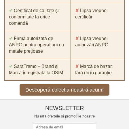
✔
Certificat de calitate și
✘
Lipsa vreunei
conformitate la orice
certificări
comandă
✔
Firmă autorizată de
✘
Lipsa vreunei
ANPC pentru operațiuni cu
autorizări ANPC
metale prețioase
✔
SaraTremo – Brand și
✘
Marcă de bazar,
Marcă înregistrată la OSIM
fără nicio garanție
Descoperă colecția noastră acum!
NEWSLETTER
Nu rata ofertele si promotiile noastre