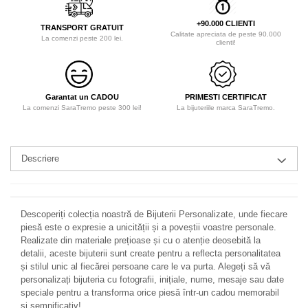
+90.000 CLIENTI
TRANSPORT GRATUIT
Calitate apreciata de peste 90.000
La comenzi peste 200 lei.
clienti!
Garantat un CADOU
PRIMESTI CERTIFICAT
La comenzi SaraTremo peste 300 lei!
La bijuteriile marca SaraTremo.
Descriere
Descoperiți colecția noastră de Bijuterii Personalizate, unde fiecare
piesă este o expresie a unicității și a poveștii voastre personale.
Realizate din materiale prețioase și cu o atenție deosebită la
detalii, aceste bijuterii sunt create pentru a reflecta personalitatea
și stilul unic al fiecărei persoane care le va purta. Alegeți să vă
personalizați bijuteria cu fotografii, inițiale, nume, mesaje sau date
speciale pentru a transforma orice piesă într-un cadou memorabil
și semnificativ!