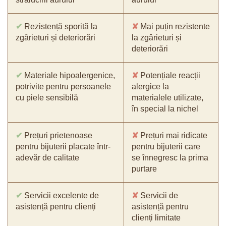
✔
Rezistență sporită la
✘
Mai puțin rezistente
zgârieturi și deteriorări
la zgârieturi și
deteriorări
✔
Materiale hipoalergenice,
✘
Potențiale reacții
potrivite pentru persoanele
alergice la
cu piele sensibilă
materialele utilizate,
în special la nichel
✔
Prețuri prietenoase
✘
Prețuri mai ridicate
pentru bijuterii placate într-
pentru bijuterii care
adevăr de calitate
se înnegresc la prima
purtare
✔
Servicii excelente de
✘
Servicii de
asistență pentru clienți
asistență pentru
clienți limitate