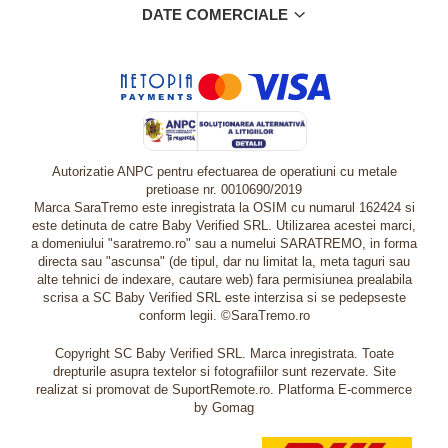
DATE COMERCIALE
Autorizatie ANPC pentru efectuarea de operatiuni cu metale
pretioase nr. 0010690/2019
Marca SaraTremo este inregistrata la OSIM cu numarul 162424 si
este detinuta de catre Baby Verified SRL. Utilizarea acestei marci,
a domeniului "saratremo.ro" sau a numelui SARATREMO, in forma
directa sau "ascunsa" (de tipul, dar nu limitat la, meta taguri sau
alte tehnici de indexare, cautare web) fara permisiunea prealabila
scrisa a SC Baby Verified SRL este interzisa si se pedepseste
conform legii. ©SaraTremo.ro
Copyright SC Baby Verified SRL. Marca inregistrata. Toate
drepturile asupra textelor si fotografiilor sunt rezervate. Site
realizat si promovat de SuportRemote.ro.
Platforma E-commerce
by Gomag