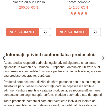
placata cu aur Fidelio
Karate Armonio
200,00 RON
141,00 RON
VEZI VARIANTE
VEZI VARIANTE
ℹ️
Informații privind conformitatea produsului:
Acest produs respectă cerințele legale privind siguranța și calitatea
aplicabile în România și Uniunea Europeană. Materialele utilizate sunt
conforme cu standardele în vigoare pentru articole de bijuterie, accesorii
sau produse decorative, după caz.
Produsul este destinat utilizării de către persoane adulte și nu conține
substanțe periculoase în concentrații care să depășească limitele
admise. Pentru a menține calitatea produsului, se recomandă evitarea
contactului prelungit cu apă, parfum, produse cosmetice sau detergenți.
Toate produsele comercializate sunt verificate individual înainte de
livrare și însoțite, acolo unde este cazul, de certificat de calitate sau