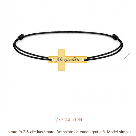
Verighete
Bijuterii pentru barbati
Inele
Lanturi
Bratari
Talismane
Verighete
Bijuterii din argint placate cu aur
24K
277,04 RON
Livrare în 2-3 zile lucrătoare. Ambalare de cadou gratuită. Model simplu