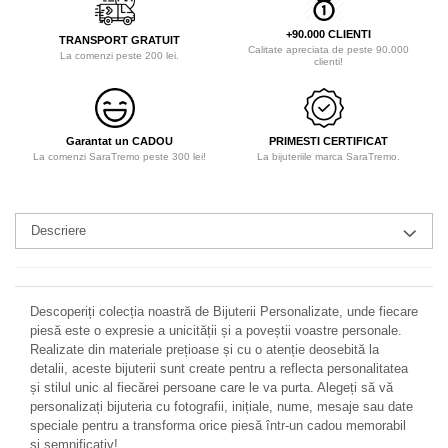
+90.000 CLIENTI
TRANSPORT GRATUIT
Calitate apreciata de peste 90.000
La comenzi peste 200 lei.
clienti!
Garantat un CADOU
PRIMESTI CERTIFICAT
La comenzi SaraTremo peste 300 lei!
La bijuteriile marca SaraTremo.
Descriere
Descoperiți colecția noastră de Bijuterii Personalizate, unde fiecare
piesă este o expresie a unicității și a poveștii voastre personale.
Realizate din materiale prețioase și cu o atenție deosebită la
detalii, aceste bijuterii sunt create pentru a reflecta personalitatea
și stilul unic al fiecărei persoane care le va purta. Alegeți să vă
personalizați bijuteria cu fotografii, inițiale, nume, mesaje sau date
speciale pentru a transforma orice piesă într-un cadou memorabil
și semnificativ!