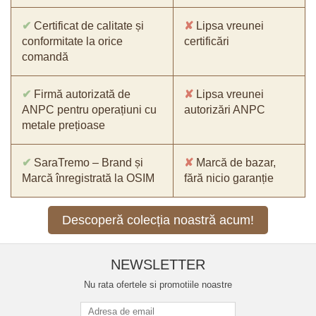
✔
Certificat de calitate și
✘
Lipsa vreunei
conformitate la orice
certificări
comandă
✔
Firmă autorizată de
✘
Lipsa vreunei
ANPC pentru operațiuni cu
autorizări ANPC
metale prețioase
✔
SaraTremo – Brand și
✘
Marcă de bazar,
Marcă înregistrată la OSIM
fără nicio garanție
Descoperă colecția noastră acum!
NEWSLETTER
Nu rata ofertele si promotiile noastre