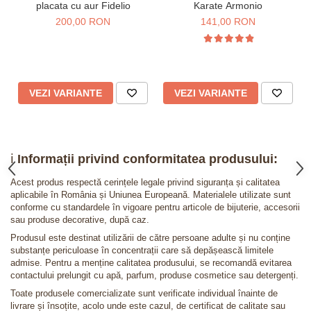
placata cu aur Fidelio
Karate Armonio
200,00 RON
141,00 RON
VEZI VARIANTE
VEZI VARIANTE
ℹ️
Informații privind conformitatea produsului:
Acest produs respectă cerințele legale privind siguranța și calitatea
aplicabile în România și Uniunea Europeană. Materialele utilizate sunt
conforme cu standardele în vigoare pentru articole de bijuterie, accesorii
sau produse decorative, după caz.
Produsul este destinat utilizării de către persoane adulte și nu conține
substanțe periculoase în concentrații care să depășească limitele
admise. Pentru a menține calitatea produsului, se recomandă evitarea
contactului prelungit cu apă, parfum, produse cosmetice sau detergenți.
Toate produsele comercializate sunt verificate individual înainte de
livrare și însoțite, acolo unde este cazul, de certificat de calitate sau