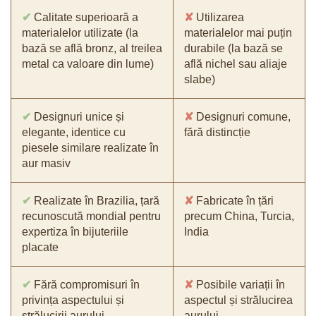
✔
Calitate superioară a
✘
Utilizarea
materialelor utilizate (la
materialelor mai puțin
bază se află bronz, al treilea
durabile (la bază se
metal ca valoare din lume)
află nichel sau aliaje
slabe)
✔
Designuri unice și
✘
Designuri comune,
elegante, identice cu
fără distincție
piesele similare realizate în
aur masiv
✔
Realizate în Brazilia, țară
✘
Fabricate în țări
recunoscută mondial pentru
precum China, Turcia,
expertiza în bijuteriile
India
placate
✔
Fără compromisuri în
✘
Posibile variații în
privința aspectului și
aspectul și strălucirea
strălucirii aurului
aurului