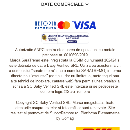
DATE COMERCIALE
Autorizatie ANPC pentru efectuarea de operatiuni cu metale
pretioase nr. 0010690/2019
Marca SaraTremo este inregistrata la OSIM cu numarul 162424 si
este detinuta de catre Baby Verified SRL. Utilizarea acestei marci,
a domeniului "saratremo.ro" sau a numelui SARATREMO, in forma
directa sau "ascunsa" (de tipul, dar nu limitat la, meta taguri sau
alte tehnici de indexare, cautare web) fara permisiunea prealabila
scrisa a SC Baby Verified SRL este interzisa si se pedepseste
conform legii. ©SaraTremo.ro
Copyright SC Baby Verified SRL. Marca inregistrata. Toate
drepturile asupra textelor si fotografiilor sunt rezervate. Site
realizat si promovat de SuportRemote.ro.
Platforma E-commerce
by Gomag