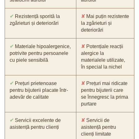
✔
Rezistență sporită la
✘
Mai puțin rezistente
zgârieturi și deteriorări
la zgârieturi și
deteriorări
✔
Materiale hipoalergenice,
✘
Potențiale reacții
potrivite pentru persoanele
alergice la
cu piele sensibilă
materialele utilizate,
în special la nichel
✔
Prețuri prietenoase
✘
Prețuri mai ridicate
pentru bijuterii placate într-
pentru bijuterii care
adevăr de calitate
se înnegresc la prima
purtare
✔
Servicii excelente de
✘
Servicii de
asistență pentru clienți
asistență pentru
clienți limitate