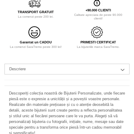
+90.000 CLIENTI
TRANSPORT GRATUIT
Calitate apreciata de peste 90.000
La comenzi peste 200 lei.
clienti!
Garantat un CADOU
PRIMESTI CERTIFICAT
La comenzi SaraTremo peste 300 lei!
La bijuteriile marca SaraTremo.
Descriere
Descoperiți colecția noastră de Bijuterii Personalizate, unde fiecare
piesă este o expresie a unicității și a poveștii voastre personale.
Realizate din materiale prețioase și cu o atenție deosebită la
detalii, aceste bijuterii sunt create pentru a reflecta personalitatea
și stilul unic al fiecărei persoane care le va purta. Alegeți să vă
personalizați bijuteria cu fotografii, inițiale, nume, mesaje sau date
speciale pentru a transforma orice piesă într-un cadou memorabil
și semnificativ!