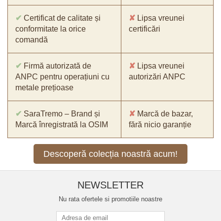
✔
Certificat de calitate și
✘
Lipsa vreunei
conformitate la orice
certificări
comandă
✔
Firmă autorizată de
✘
Lipsa vreunei
ANPC pentru operațiuni cu
autorizări ANPC
metale prețioase
✔
SaraTremo – Brand și
✘
Marcă de bazar,
Marcă înregistrată la OSIM
fără nicio garanție
Descoperă colecția noastră acum!
NEWSLETTER
Nu rata ofertele si promotiile noastre