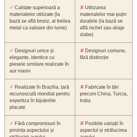
✔
Calitate superioară a
✘
Utilizarea
materialelor utilizate (la
materialelor mai puțin
bază se află bronz, al treilea
durabile (la bază se
metal ca valoare din lume)
află nichel sau aliaje
slabe)
✔
Designuri unice și
✘
Designuri comune,
elegante, identice cu
fără distincție
piesele similare realizate în
aur masiv
✔
Realizate în Brazilia, țară
✘
Fabricate în țări
recunoscută mondial pentru
precum China, Turcia,
expertiza în bijuteriile
India
placate
✔
Fără compromisuri în
✘
Posibile variații în
privința aspectului și
aspectul și strălucirea
strălucirii aurului
aurului