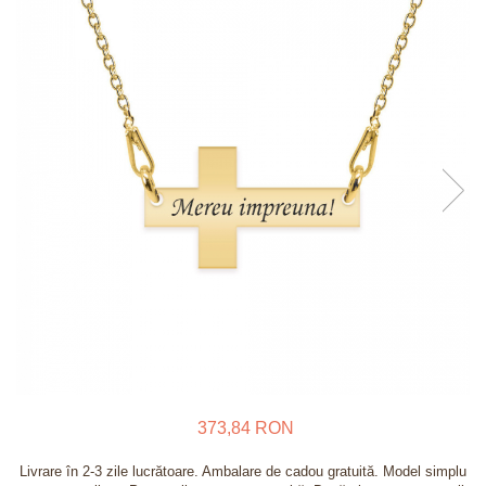
Verighete
Bijuterii pentru barbati
Inele
Lanturi
Bratari
Talismane
Verighete
Bijuterii din argint placate cu aur
24K
373,84 RON
Livrare în 2-3 zile lucrătoare. Ambalare de cadou gratuită. Model simplu