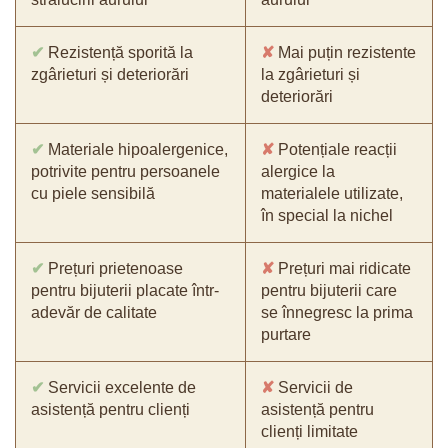
✔
Rezistență sporită la
✘
Mai puțin rezistente
zgârieturi și deteriorări
la zgârieturi și
deteriorări
✔
Materiale hipoalergenice,
✘
Potențiale reacții
potrivite pentru persoanele
alergice la
cu piele sensibilă
materialele utilizate,
în special la nichel
✔
Prețuri prietenoase
✘
Prețuri mai ridicate
pentru bijuterii placate într-
pentru bijuterii care
adevăr de calitate
se înnegresc la prima
purtare
✔
Servicii excelente de
✘
Servicii de
asistență pentru clienți
asistență pentru
clienți limitate