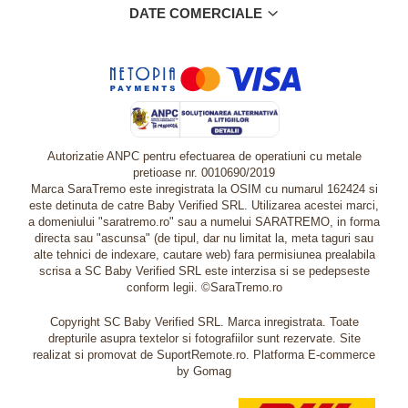
DATE COMERCIALE
Autorizatie ANPC pentru efectuarea de operatiuni cu metale
pretioase nr. 0010690/2019
Marca SaraTremo este inregistrata la OSIM cu numarul 162424 si
este detinuta de catre Baby Verified SRL. Utilizarea acestei marci,
a domeniului "saratremo.ro" sau a numelui SARATREMO, in forma
directa sau "ascunsa" (de tipul, dar nu limitat la, meta taguri sau
alte tehnici de indexare, cautare web) fara permisiunea prealabila
scrisa a SC Baby Verified SRL este interzisa si se pedepseste
conform legii. ©SaraTremo.ro
Copyright SC Baby Verified SRL. Marca inregistrata. Toate
drepturile asupra textelor si fotografiilor sunt rezervate. Site
realizat si promovat de SuportRemote.ro.
Platforma E-commerce
by Gomag