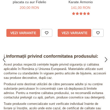
placata cu aur Fidelio
Karate Armonio
200,00 RON
141,00 RON
VEZI VARIANTE
VEZI VARIANTE
ℹ️
Informații privind conformitatea produsului:
Acest produs respectă cerințele legale privind siguranța și calitatea
aplicabile în România și Uniunea Europeană. Materialele utilizate sunt
conforme cu standardele în vigoare pentru articole de bijuterie, accesorii
sau produse decorative, după caz.
Produsul este destinat utilizării de către persoane adulte și nu conține
substanțe periculoase în concentrații care să depășească limitele
admise. Pentru a menține calitatea produsului, se recomandă evitarea
contactului prelungit cu apă, parfum, produse cosmetice sau detergenți.
Toate produsele comercializate sunt verificate individual înainte de
livrare și însoțite, acolo unde este cazul, de certificat de calitate sau