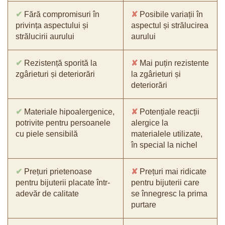
✔
Fără compromisuri în
✘
Posibile variații în
privința aspectului și
aspectul și strălucirea
strălucirii aurului
aurului
✔
Rezistență sporită la
✘
Mai puțin rezistente
zgârieturi și deteriorări
la zgârieturi și
deteriorări
✔
Materiale hipoalergenice,
✘
Potențiale reacții
potrivite pentru persoanele
alergice la
cu piele sensibilă
materialele utilizate,
în special la nichel
✔
Prețuri prietenoase
✘
Prețuri mai ridicate
pentru bijuterii placate într-
pentru bijuterii care
adevăr de calitate
se înnegresc la prima
purtare