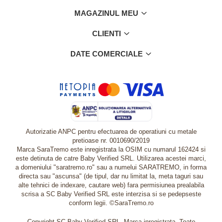
MAGAZINUL MEU
CLIENTI
DATE COMERCIALE
Autorizatie ANPC pentru efectuarea de operatiuni cu metale
pretioase nr. 0010690/2019
Marca SaraTremo este inregistrata la OSIM cu numarul 162424 si
este detinuta de catre Baby Verified SRL. Utilizarea acestei marci,
a domeniului "saratremo.ro" sau a numelui SARATREMO, in forma
directa sau "ascunsa" (de tipul, dar nu limitat la, meta taguri sau
alte tehnici de indexare, cautare web) fara permisiunea prealabila
scrisa a SC Baby Verified SRL este interzisa si se pedepseste
conform legii. ©SaraTremo.ro
Copyright SC Baby Verified SRL. Marca inregistrata. Toate