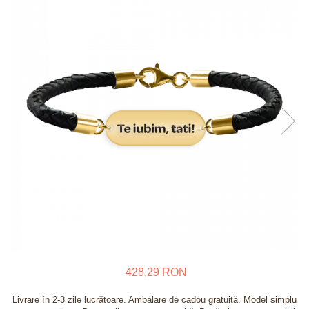
Verighete
Bijuterii pentru barbati
Inele
Lanturi
Bratari
Talismane
Verighete
Bijuterii din argint placate cu aur
24K
428,29 RON
Livrare în 2-3 zile lucrătoare. Ambalare de cadou gratuită. Model simplu