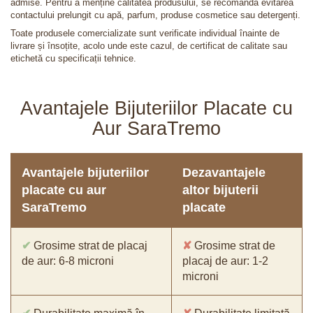
admise. Pentru a menține calitatea produsului, se recomandă evitarea
contactului prelungit cu apă, parfum, produse cosmetice sau detergenți.
Toate produsele comercializate sunt verificate individual înainte de
livrare și însoțite, acolo unde este cazul, de certificat de calitate sau
etichetă cu specificații tehnice.
Avantajele Bijuteriilor Placate cu
Aur SaraTremo
Avantajele bijuteriilor
Dezavantajele
placate cu aur
altor bijuterii
SaraTremo
placate
✔
Grosime strat de placaj
✘
Grosime strat de
de aur: 6-8 microni
placaj de aur: 1-2
microni