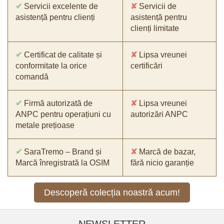
✔
Servicii excelente de
✘
Servicii de
asistență pentru clienți
asistență pentru
clienți limitate
✔
Certificat de calitate și
✘
Lipsa vreunei
conformitate la orice
certificări
comandă
✔
Firmă autorizată de
✘
Lipsa vreunei
ANPC pentru operațiuni cu
autorizări ANPC
metale prețioase
✔
SaraTremo – Brand și
✘
Marcă de bazar,
Marcă înregistrată la OSIM
fără nicio garanție
Descoperă colecția noastră acum!