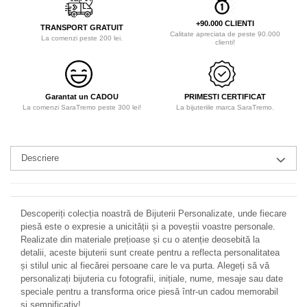
+90.000 CLIENTI
TRANSPORT GRATUIT
Calitate apreciata de peste 90.000
La comenzi peste 200 lei.
clienti!
Garantat un CADOU
PRIMESTI CERTIFICAT
La comenzi SaraTremo peste 300 lei!
La bijuteriile marca SaraTremo.
Descriere
Descoperiți colecția noastră de Bijuterii Personalizate, unde fiecare
piesă este o expresie a unicității și a poveștii voastre personale.
Realizate din materiale prețioase și cu o atenție deosebită la
detalii, aceste bijuterii sunt create pentru a reflecta personalitatea
și stilul unic al fiecărei persoane care le va purta. Alegeți să vă
personalizați bijuteria cu fotografii, inițiale, nume, mesaje sau date
speciale pentru a transforma orice piesă într-un cadou memorabil
și semnificativ!