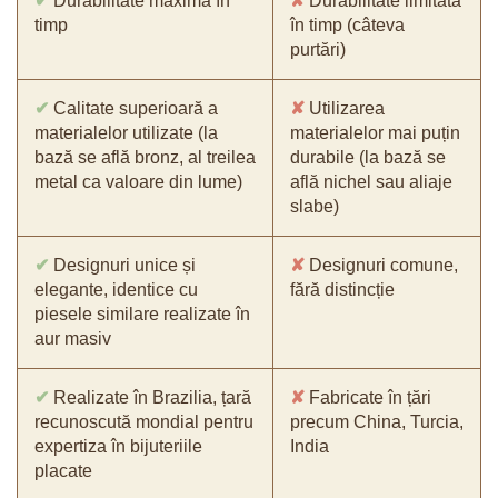
✔
Durabilitate maximă în
✘
Durabilitate limitată
timp
în timp (câteva
purtări)
✔
Calitate superioară a
✘
Utilizarea
materialelor utilizate (la
materialelor mai puțin
bază se află bronz, al treilea
durabile (la bază se
metal ca valoare din lume)
află nichel sau aliaje
slabe)
✔
Designuri unice și
✘
Designuri comune,
elegante, identice cu
fără distincție
piesele similare realizate în
aur masiv
✔
Realizate în Brazilia, țară
✘
Fabricate în țări
recunoscută mondial pentru
precum China, Turcia,
expertiza în bijuteriile
India
placate