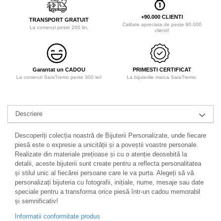
+90.000 CLIENTI
TRANSPORT GRATUIT
Calitate apreciata de peste 90.000
La comenzi peste 200 lei.
clienti!
Garantat un CADOU
PRIMESTI CERTIFICAT
La comenzi SaraTremo peste 300 lei!
La bijuteriile marca SaraTremo.
Descriere
Descoperiți colecția noastră de Bijuterii Personalizate, unde fiecare
piesă este o expresie a unicității și a poveștii voastre personale.
Realizate din materiale prețioase și cu o atenție deosebită la
detalii, aceste bijuterii sunt create pentru a reflecta personalitatea
și stilul unic al fiecărei persoane care le va purta. Alegeți să vă
personalizați bijuteria cu fotografii, inițiale, nume, mesaje sau date
speciale pentru a transforma orice piesă într-un cadou memorabil
și semnificativ!
Informatii conformitate produs