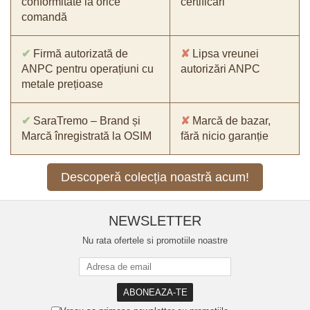
conformitate la orice
certificări
comandă
✔
Firmă autorizată de
✘
Lipsa vreunei
ANPC pentru operațiuni cu
autorizări ANPC
metale prețioase
✔
SaraTremo – Brand și
✘
Marcă de bazar,
Marcă înregistrată la OSIM
fără nicio garanție
Descoperă colecția noastră acum!
NEWSLETTER
Nu rata ofertele si promotiile noastre