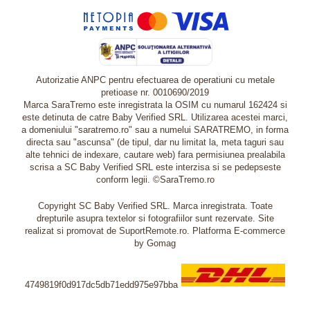
Autorizatie ANPC pentru efectuarea de operatiuni cu metale
pretioase nr. 0010690/2019
Marca SaraTremo este inregistrata la OSIM cu numarul 162424 si
este detinuta de catre Baby Verified SRL. Utilizarea acestei marci,
a domeniului "saratremo.ro" sau a numelui SARATREMO, in forma
directa sau "ascunsa" (de tipul, dar nu limitat la, meta taguri sau
alte tehnici de indexare, cautare web) fara permisiunea prealabila
scrisa a SC Baby Verified SRL este interzisa si se pedepseste
conform legii. ©SaraTremo.ro
Copyright SC Baby Verified SRL. Marca inregistrata. Toate
drepturile asupra textelor si fotografiilor sunt rezervate. Site
realizat si promovat de SuportRemote.ro.
Platforma E-commerce
by Gomag
4749819f0d917dc5db71edd975e97bba
Livrare oriunde in Europa in 2 zile prin DHL Express