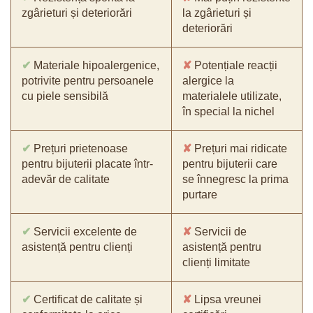
zgârieturi și deteriorări
la zgârieturi și
deteriorări
✔
Materiale hipoalergenice,
✘
Potențiale reacții
potrivite pentru persoanele
alergice la
cu piele sensibilă
materialele utilizate,
în special la nichel
✔
Prețuri prietenoase
✘
Prețuri mai ridicate
pentru bijuterii placate într-
pentru bijuterii care
adevăr de calitate
se înnegresc la prima
purtare
✔
Servicii excelente de
✘
Servicii de
asistență pentru clienți
asistență pentru
clienți limitate
✔
Certificat de calitate și
✘
Lipsa vreunei