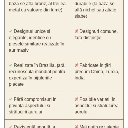
bază se află bronz, al treilea
durabile (la bază se
metal ca valoare din lume)
află nichel sau aliaje
slabe)
✔
Designuri unice și
✘
Designuri comune,
elegante, identice cu
fără distincție
piesele similare realizate în
aur masiv
✔
Realizate în Brazilia, țară
✘
Fabricate în țări
recunoscută mondial pentru
precum China, Turcia,
expertiza în bijuteriile
India
placate
✔
Fără compromisuri în
✘
Posibile variații în
privința aspectului și
aspectul și strălucirea
strălucirii aurului
aurului
✔
Rezistență sporită la
✘
Mai puțin rezistente