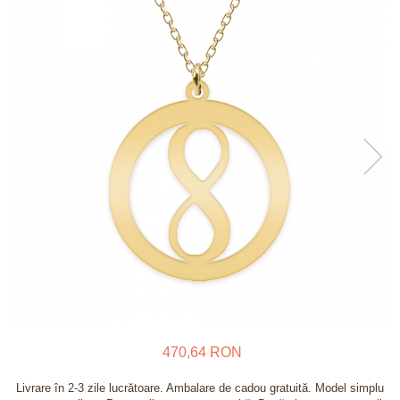
Verighete
Bijuterii pentru barbati
Inele
Lanturi
Bratari
Talismane
Verighete
Bijuterii din argint placate cu aur
24K
470,64 RON
Livrare în 2-3 zile lucrătoare. Ambalare de cadou gratuită. Model simplu