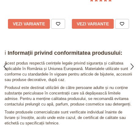
VEZI VARIANTE
VEZI VARIANTE
ℹ️
Informații privind conformitatea produsului:
Acest produs respectă cerințele legale privind siguranța și calitatea
aplicabile în România și Uniunea Europeană. Materialele utilizate sunt
conforme cu standardele în vigoare pentru articole de bijuterie, accesorii
sau produse decorative, după caz.
Produsul este destinat utilizării de către persoane adulte și nu conține
substanțe periculoase în concentrații care să depășească limitele
admise. Pentru a menține calitatea produsului, se recomandă evitarea
contactului prelungit cu apă, parfum, produse cosmetice sau detergenți.
Toate produsele comercializate sunt verificate individual înainte de
livrare și însoțite, acolo unde este cazul, de certificat de calitate sau
etichetă cu specificații tehnice.