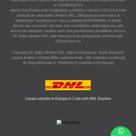
Autorizatie ANPC pentru efectuarea de operatiuni cu metale pretioase
nr. 0010690/2019
Marca SaraTremo este inregistrata la OSIM cu numarul 162424 si este
detinuta de catre Baby Verified SRL. Utilizarea acestei marci, a
domeniului "saratremo.ro" sau a numelui SARATREMO, in forma
directa sau "ascunsa" (de tipul, dar nu limitat la, meta taguri sau alte
tehnici de indexare, cautare web) fara permisiunea prealabila scrisa a
SC Baby Verified SRL este interzisa si se pedepseste conform legii.
©SaraTremo.ro
Copyright SC Baby Verified SRL. Marca inregistrata. Toate drepturile
asupra textelor si fotografiilor sunt rezervate. Site realizat si promovat
de SuportRemote.ro.
Platforma E-commerce by Gomag
4749819f0d917dc5db71edd975e97bba
Livrare oriunde in Europa in 2 zile prin DHL Express