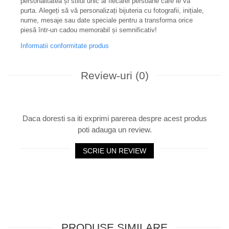
personalitatea și stilul unic al fiecărei persoane care le va
purta. Alegeți să vă personalizați bijuteria cu fotografii, inițiale,
nume, mesaje sau date speciale pentru a transforma orice
piesă într-un cadou memorabil și semnificativ!
Informatii conformitate produs
Review-uri
(0)
Daca doresti sa iti exprimi parerea despre acest produs
poti adauga un review.
SCRIE UN REVIEW
PRODUSE SIMILARE