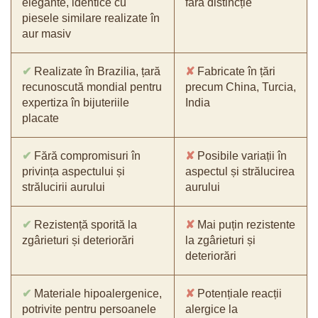
elegante, identice cu
fără distincție
piesele similare realizate în
aur masiv
✔
Realizate în Brazilia, țară
✘
Fabricate în țări
recunoscută mondial pentru
precum China, Turcia,
expertiza în bijuteriile
India
placate
✔
Fără compromisuri în
✘
Posibile variații în
privința aspectului și
aspectul și strălucirea
strălucirii aurului
aurului
✔
Rezistență sporită la
✘
Mai puțin rezistente
zgârieturi și deteriorări
la zgârieturi și
deteriorări
✔
Materiale hipoalergenice,
✘
Potențiale reacții
potrivite pentru persoanele
alergice la