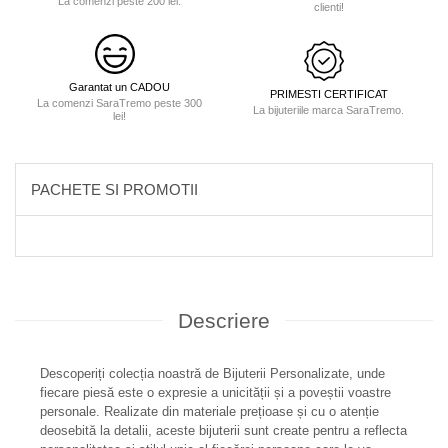
La comenzi peste 200 lei.
clienti!
Garantat un CADOU
PRIMESTI CERTIFICAT
La comenzi SaraTremo peste 300
La bijuteriile marca SaraTremo.
lei!
PACHETE SI PROMOTII
Descriere
Descoperiți colecția noastră de Bijuterii Personalizate, unde
fiecare piesă este o expresie a unicității și a poveștii voastre
personale. Realizate din materiale prețioase și cu o atenție
deosebită la detalii, aceste bijuterii sunt create pentru a reflecta