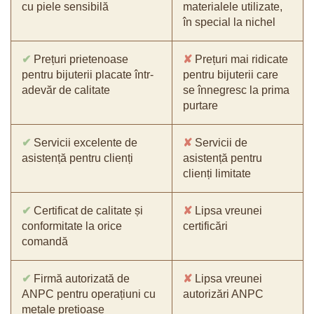
cu piele sensibilă
materialele utilizate,
în special la nichel
✔
Prețuri prietenoase
✘
Prețuri mai ridicate
pentru bijuterii placate într-
pentru bijuterii care
adevăr de calitate
se înnegresc la prima
purtare
✔
Servicii excelente de
✘
Servicii de
asistență pentru clienți
asistență pentru
clienți limitate
✔
Certificat de calitate și
✘
Lipsa vreunei
conformitate la orice
certificări
comandă
✔
Firmă autorizată de
✘
Lipsa vreunei
ANPC pentru operațiuni cu
autorizări ANPC
metale prețioase