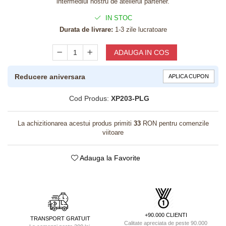
intermediul nostru de atelierul partener.
IN STOC
Durata de livrare:
1-3 zile lucratoare
ADAUGA IN COS
Reducere aniversara
APLICA CUPON
Cod Produs:
XP203-PLG
La achizitionarea acestui produs primiti
33
RON pentru comenzile
viitoare
Adauga la Favorite
+90.000 CLIENTI
TRANSPORT GRATUIT
Calitate apreciata de peste 90.000