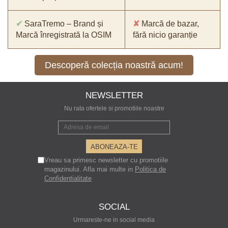
✔
SaraTremo – Brand și
✘
Marcă de bazar,
Marcă înregistrată la OSIM
fără nicio garanție
Descoperă colecția noastră acum!
NEWSLETTER
Nu rata ofertele si promotiile noastre
Vreau sa primesc newsletter cu promotiile
magazinului. Afla mai multe in
Politica de
Confidentialitate
SOCIAL
Urmareste-ne in social media