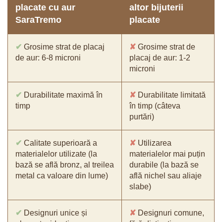
placate cu aur
altor bijuterii
SaraTremo
placate
✔
Grosime strat de placaj
✘
Grosime strat de
de aur: 6-8 microni
placaj de aur: 1-2
microni
✔
Durabilitate maximă în
✘
Durabilitate limitată
timp
în timp (câteva
purtări)
✔
Calitate superioară a
✘
Utilizarea
materialelor utilizate (la
materialelor mai puțin
bază se află bronz, al treilea
durabile (la bază se
metal ca valoare din lume)
află nichel sau aliaje
slabe)
✔
Designuri unice și
✘
Designuri comune,