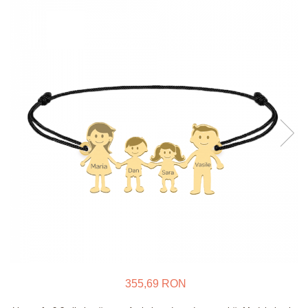
Verighete
Bijuterii pentru barbati
Inele
Lanturi
Bratari
Talismane
Verighete
Bijuterii din argint placate cu aur
24K
355,69 RON