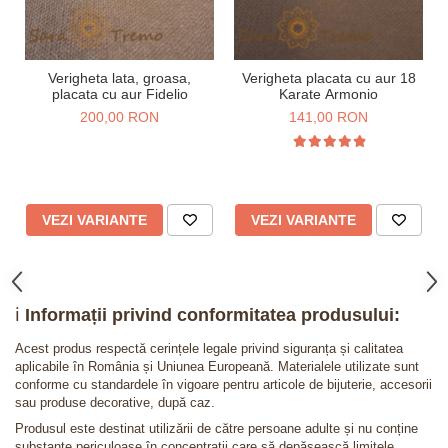
Verigheta lata, groasa,
Verigheta placata cu aur 18
placata cu aur Fidelio
Karate Armonio
200,00 RON
141,00 RON
VEZI VARIANTE
VEZI VARIANTE
ℹ️
Informații privind conformitatea produsului:
Acest produs respectă cerințele legale privind siguranța și calitatea
aplicabile în România și Uniunea Europeană. Materialele utilizate sunt
conforme cu standardele în vigoare pentru articole de bijuterie, accesorii
sau produse decorative, după caz.
Produsul este destinat utilizării de către persoane adulte și nu conține
substanțe periculoase în concentrații care să depășească limitele