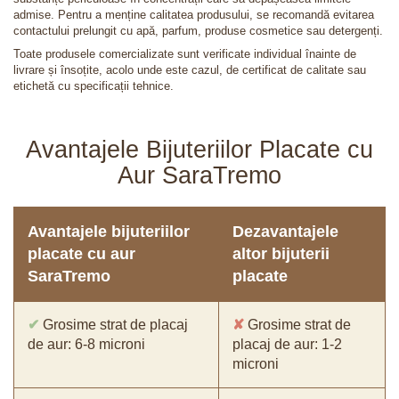
admise. Pentru a menține calitatea produsului, se recomandă evitarea
contactului prelungit cu apă, parfum, produse cosmetice sau detergenți.
Toate produsele comercializate sunt verificate individual înainte de
livrare și însoțite, acolo unde este cazul, de certificat de calitate sau
etichetă cu specificații tehnice.
Avantajele Bijuteriilor Placate cu
Aur SaraTremo
Avantajele bijuteriilor
Dezavantajele
placate cu aur
altor bijuterii
SaraTremo
placate
✔
Grosime strat de placaj
✘
Grosime strat de
de aur: 6-8 microni
placaj de aur: 1-2
microni