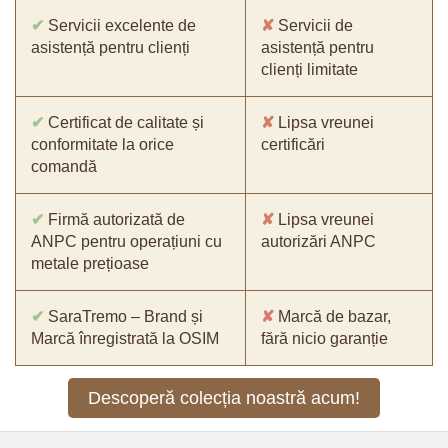
✔
Servicii excelente de
✘
Servicii de
asistență pentru clienți
asistență pentru
clienți limitate
✔
Certificat de calitate și
✘
Lipsa vreunei
conformitate la orice
certificări
comandă
✔
Firmă autorizată de
✘
Lipsa vreunei
ANPC pentru operațiuni cu
autorizări ANPC
metale prețioase
✔
SaraTremo – Brand și
✘
Marcă de bazar,
Marcă înregistrată la OSIM
fără nicio garanție
Descoperă colecția noastră acum!