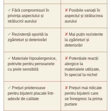
✔
Fără compromisuri în
✘
Posibile variații în
privința aspectului și
aspectul și strălucirea
strălucirii aurului
aurului
✔
Rezistență sporită la
✘
Mai puțin rezistente
zgârieturi și deteriorări
la zgârieturi și
deteriorări
✔
Materiale hipoalergenice,
✘
Potențiale reacții
potrivite pentru persoanele
alergice la
cu piele sensibilă
materialele utilizate,
în special la nichel
✔
Prețuri prietenoase
✘
Prețuri mai ridicate
pentru bijuterii placate într-
pentru bijuterii care
adevăr de calitate
se înnegresc la prima
purtare