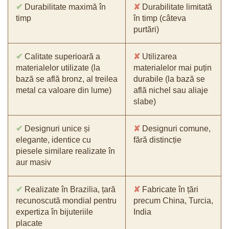
✔
Durabilitate maximă în
✘
Durabilitate limitată
timp
în timp (câteva
purtări)
✔
Calitate superioară a
✘
Utilizarea
materialelor utilizate (la
materialelor mai puțin
bază se află bronz, al treilea
durabile (la bază se
metal ca valoare din lume)
află nichel sau aliaje
slabe)
✔
Designuri unice și
✘
Designuri comune,
elegante, identice cu
fără distincție
piesele similare realizate în
aur masiv
✔
Realizate în Brazilia, țară
✘
Fabricate în țări
recunoscută mondial pentru
precum China, Turcia,
expertiza în bijuteriile
India
placate