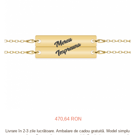
Verighete
Bijuterii pentru barbati
Inele
Lanturi
Bratari
Talismane
Verighete
Bijuterii din argint placate cu aur
24K
470,64 RON
Livrare în 2-3 zile lucrătoare. Ambalare de cadou gratuită. Model simplu