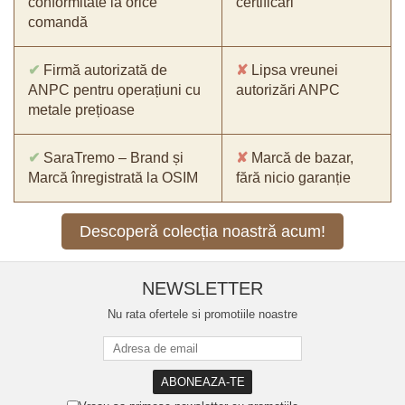
conformitate la orice
certificări
comandă
✔
Firmă autorizată de
✘
Lipsa vreunei
ANPC pentru operațiuni cu
autorizări ANPC
metale prețioase
✔
SaraTremo – Brand și
✘
Marcă de bazar,
Marcă înregistrată la OSIM
fără nicio garanție
Descoperă colecția noastră acum!
NEWSLETTER
Nu rata ofertele si promotiile noastre