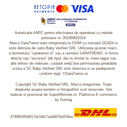
Autorizatie ANPC pentru efectuarea de operatiuni cu metale
pretioase nr. 0010690/2019
Marca SaraTremo este inregistrata la OSIM cu numarul 162424 si
este detinuta de catre Baby Verified SRL. Utilizarea acestei marci,
a domeniului "saratremo.ro" sau a numelui SARATREMO, in forma
directa sau "ascunsa" (de tipul, dar nu limitat la, meta taguri sau
alte tehnici de indexare, cautare web) fara permisiunea prealabila
scrisa a SC Baby Verified SRL este interzisa si se pedepseste
conform legii. ©SaraTremo.ro
Copyright SC Baby Verified SRL. Marca inregistrata. Toate
drepturile asupra textelor si fotografiilor sunt rezervate. Site
realizat si promovat de SuportRemote.ro.
Platforma E-commerce
by Gomag
4749819f0d917dc5db71edd975e97bba
Livrare oriunde in Europa in 2 zile prin DHL Express