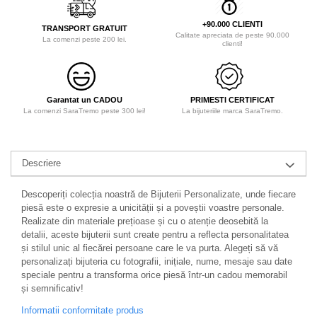
+90.000 CLIENTI
TRANSPORT GRATUIT
Calitate apreciata de peste 90.000
La comenzi peste 200 lei.
clienti!
Garantat un CADOU
PRIMESTI CERTIFICAT
La comenzi SaraTremo peste 300 lei!
La bijuteriile marca SaraTremo.
Descriere
Descoperiți colecția noastră de Bijuterii Personalizate, unde fiecare
piesă este o expresie a unicității și a poveștii voastre personale.
Realizate din materiale prețioase și cu o atenție deosebită la
detalii, aceste bijuterii sunt create pentru a reflecta personalitatea
și stilul unic al fiecărei persoane care le va purta. Alegeți să vă
personalizați bijuteria cu fotografii, inițiale, nume, mesaje sau date
speciale pentru a transforma orice piesă într-un cadou memorabil
și semnificativ!
Informatii conformitate produs