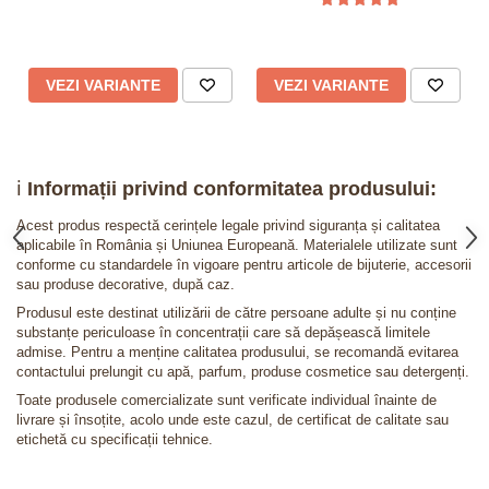
VEZI VARIANTE
VEZI VARIANTE
ℹ️
Informații privind conformitatea produsului:
Acest produs respectă cerințele legale privind siguranța și calitatea
aplicabile în România și Uniunea Europeană. Materialele utilizate sunt
conforme cu standardele în vigoare pentru articole de bijuterie, accesorii
sau produse decorative, după caz.
Produsul este destinat utilizării de către persoane adulte și nu conține
substanțe periculoase în concentrații care să depășească limitele
admise. Pentru a menține calitatea produsului, se recomandă evitarea
contactului prelungit cu apă, parfum, produse cosmetice sau detergenți.
Toate produsele comercializate sunt verificate individual înainte de
livrare și însoțite, acolo unde este cazul, de certificat de calitate sau
etichetă cu specificații tehnice.