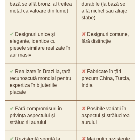
bază se află bronz, al treilea
durabile (la bază se
metal ca valoare din lume)
află nichel sau aliaje
slabe)
✔
Designuri unice și
✘
Designuri comune,
elegante, identice cu
fără distincție
piesele similare realizate în
aur masiv
✔
Realizate în Brazilia, țară
✘
Fabricate în țări
recunoscută mondial pentru
precum China, Turcia,
expertiza în bijuteriile
India
placate
✔
Fără compromisuri în
✘
Posibile variații în
privința aspectului și
aspectul și strălucirea
strălucirii aurului
aurului
✔
Rezistență sporită la
✘
Mai puțin rezistente