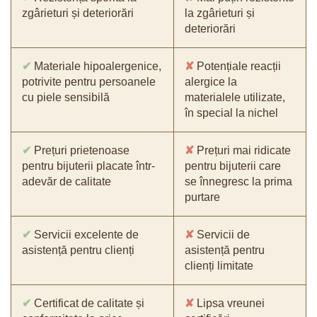
zgârieturi și deteriorări
la zgârieturi și
deteriorări
✔
Materiale hipoalergenice,
✘
Potențiale reacții
potrivite pentru persoanele
alergice la
cu piele sensibilă
materialele utilizate,
în special la nichel
✔
Prețuri prietenoase
✘
Prețuri mai ridicate
pentru bijuterii placate într-
pentru bijuterii care
adevăr de calitate
se înnegresc la prima
purtare
✔
Servicii excelente de
✘
Servicii de
asistență pentru clienți
asistență pentru
clienți limitate
✔
Certificat de calitate și
✘
Lipsa vreunei