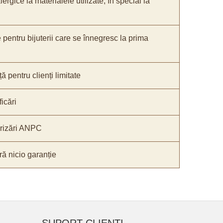
lergice la materialele utilizate, în special la
e pentru bijuterii care se înnegresc la prima
ă pentru clienți limitate
icări
orizări ANPC
ă nicio garanție