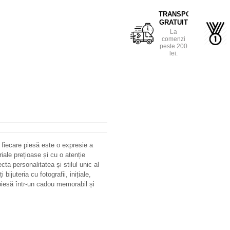
TRANSPORT
GRATUIT
La
comenzi
peste 200
lei.
 fiecare piesă este o expresie a
riale prețioase și cu o atenție
ecta personalitatea și stilul unic al
bijuteria cu fotografii, inițiale,
iesă într-un cadou memorabil și