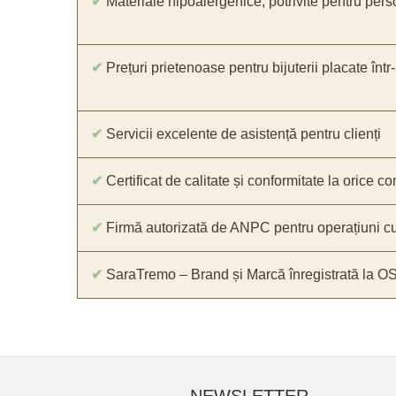
✔
Materiale hipoalergenice, potrivite pentru pers
✔
Prețuri prietenoase pentru bijuterii placate într
✔
Servicii excelente de asistență pentru clienți
✔
Certificat de calitate și conformitate la orice 
✔
Firmă autorizată de ANPC pentru operațiuni cu
✔
SaraTremo – Brand și Marcă înregistrată la O