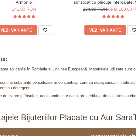
Armonio
sofisticat cu plăcuțe intercalate,
cm
141,00 RON
234,00 RON
de la 180,00
VEZI VARIANTE
VEZI VARIANTE
ui:
itatea aplicabile în România și Uniunea Europeană. Materialele utilizate sunt c
nu conține substanțe periculoase în concentrații care să depășească limitele 
ce sau detergenți.
 de livrare și însoțite, acolo unde este cazul, de certificat de calitate sau eti
ajele Bijuteriilor Placate cu Aur Sar