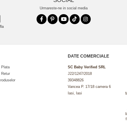
SOCIAL
Urmareste-ne in social media
fla
DATE COMERCIALE
 Plata
SC Baby Verified SRL
e Retur
J22/1247/2018
roduselor
39348826
Vancea P. 17/18 camera 6
Iasi, Iasi
l