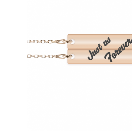
Verighete
Bijuterii pentru barbati
Inele
Lanturi
Bratari
Talismane
Verighete
Bijuterii din argint placate cu aur
24K