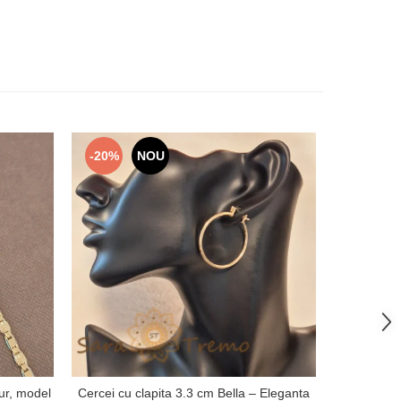
-20%
NOU
-41%
ur, model
Cercei cu clapita 3.3 cm Bella – Eleganta
Verighet