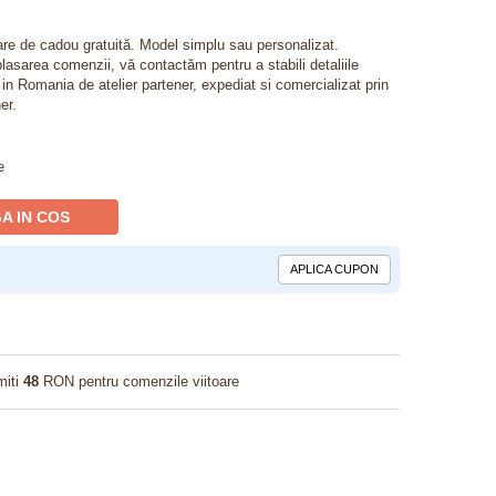
lare de cadou gratuită. Model simplu sau personalizat.
lasarea comenzii, vă contactăm pentru a stabili detaliile
t in Romania de atelier partener, expediat si comercializat prin
er.
e
A IN COS
APLICA CUPON
miti
48
RON pentru comenzile viitoare