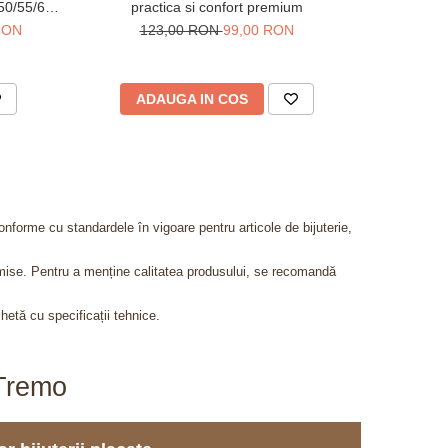
 50/55/60
practica si confort premium
gravuri
 RON
123,00 RON
99,00 RON
20
ADAUGA IN COS
V
onforme cu standardele în vigoare pentru articole de bijuterie,
admise. Pentru a menține calitatea produsului, se recomandă
chetă cu specificații tehnice.
aTremo