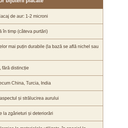
r bijuterii placate
acaj de aur: 1-2 microni
ă în timp (câteva purtări)
elor mai puțin durabile (la bază se află nichel sau
fără distincție
recum China, Turcia, India
 aspectul și strălucirea aurului
 la zgârieturi și deteriorări