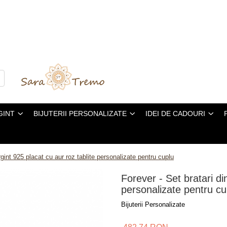
GINT
BIJUTERII PERSONALIZATE
IDEI DE CADOURI
rgint 925 placat cu aur roz tablite personalizate pentru cuplu
Forever - Set bratari di
personalizate pentru cu
Bijuterii Personalizate