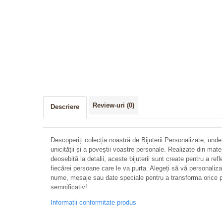
Distribuie
pe
Facebook
Review-uri
(0)
Descriere
Descoperiți colecția noastră de Bijuterii Personalizate, unde
unicității și a poveștii voastre personale. Realizate din mate
deosebită la detalii, aceste bijuterii sunt create pentru a refl
fiecărei persoane care le va purta. Alegeți să vă personalizați 
nume, mesaje sau date speciale pentru a transforma orice p
semnificativ!
Informatii conformitate produs