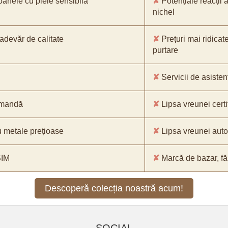
oanele cu piele sensibilă
✘
Potențiale reacții a
nichel
-adevăr de calitate
✘
Prețuri mai ridicat
purtare
✘
Servicii de asistenț
comandă
✘
Lipsa vreunei certif
 metale prețioase
✘
Lipsa vreunei aut
SIM
✘
Marcă de bazar, făr
Descoperă colecția noastră acum!