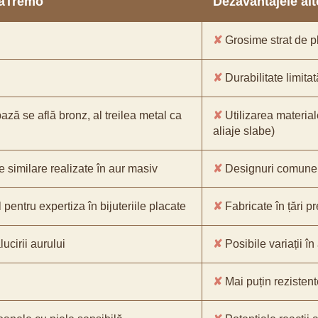
araTremo
Dezavantajele alto
✘
Grosime strat de pl
✘
Durabilitate limitat
bază se află bronz, al treilea metal ca
✘
Utilizarea material
aliaje slabe)
e similare realizate în aur masiv
✘
Designuri comune, 
pentru expertiza în bijuteriile placate
✘
Fabricate în țări p
ucirii aurului
✘
Posibile variații în
✘
Mai puțin rezistente