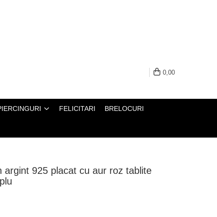
0,00
PIERCINGURI
FELICITARI
BRELOCURI
n argint 925 placat cu aur roz tablite
plu