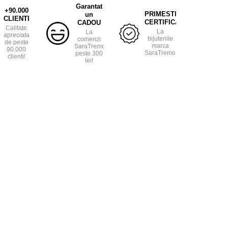
Garantat
+90.000
PRIMESTI
un
CLIENTI
CERTIFICAT
CADOU
Calitate
La
La
apreciata
bijuteriile
comenzi
de peste
marca
SaraTremo
90.000
SaraTremo.
peste 300
clienti!
lei!