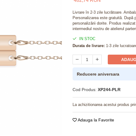
482,74 RON
Livrare în 2-3 zile lucrătoare. Amba
Personalizarea este gratuită. După p
personalizării dorite. Produs realiza
intermediul nostru de atelierul parten
IN STOC
Durata de livrare:
1-3 zile lucratoar
ADAUG
Reducere aniversara
Cod Produs:
XP244-PLR
La achizitionarea acestui produs pri
Adauga la Favorite