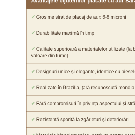
Avantajele bijuteriilor placate cu aur S
✔
Grosime strat de placaj de aur: 6-8 microni
✔
Durabilitate maximă în timp
✔
Calitate superioară a materialelor utilizate (la 
valoare din lume)
✔
Designuri unice și elegante, identice cu piesel
✔
Realizate în Brazilia, țară recunoscută mondial 
✔
Fără compromisuri în privința aspectului și străl
✔
Rezistență sporită la zgârieturi și deteriorări