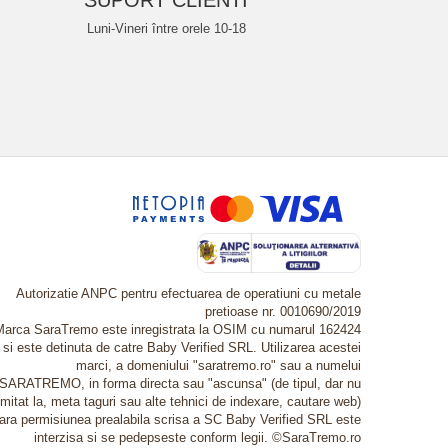
SUPORT CLIENTI
Luni-Vineri între orele 10-18
Autorizatie ANPC pentru efectuarea de operatiuni cu metale
pretioase nr. 0010690/2019
Marca SaraTremo este inregistrata la OSIM cu numarul 162424
si este detinuta de catre Baby Verified SRL. Utilizarea acestei
marci, a domeniului "saratremo.ro" sau a numelui
SARATREMO, in forma directa sau "ascunsa" (de tipul, dar nu
imitat la, meta taguri sau alte tehnici de indexare, cautare web)
fara permisiunea prealabila scrisa a SC Baby Verified SRL este
interzisa si se pedepseste conform legii. ©SaraTremo.ro