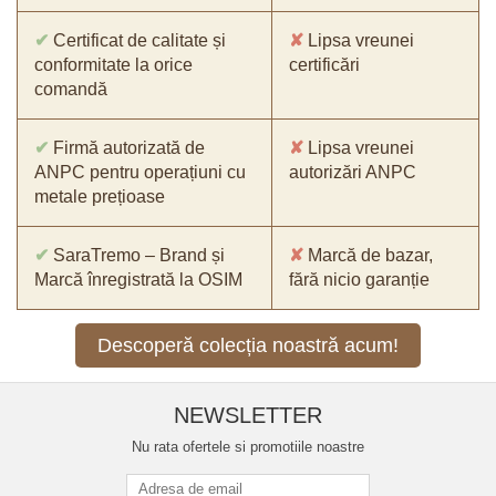
✔
Certificat de calitate și
✘
Lipsa vreunei
conformitate la orice
certificări
comandă
✔
Firmă autorizată de
✘
Lipsa vreunei
ANPC pentru operațiuni cu
autorizări ANPC
metale prețioase
✔
SaraTremo – Brand și
✘
Marcă de bazar,
Marcă înregistrată la OSIM
fără nicio garanție
Descoperă colecția noastră acum!
NEWSLETTER
Nu rata ofertele si promotiile noastre