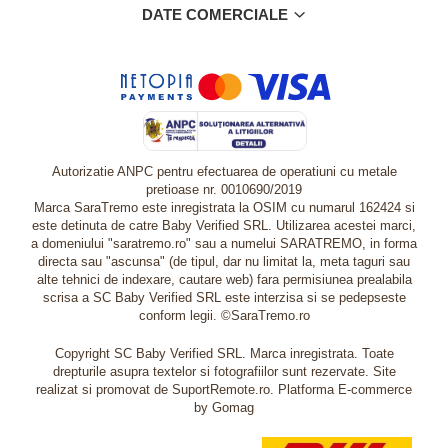
DATE COMERCIALE
Autorizatie ANPC pentru efectuarea de operatiuni cu metale
pretioase nr. 0010690/2019
Marca SaraTremo este inregistrata la OSIM cu numarul 162424 si
este detinuta de catre Baby Verified SRL. Utilizarea acestei marci,
a domeniului "saratremo.ro" sau a numelui SARATREMO, in forma
directa sau "ascunsa" (de tipul, dar nu limitat la, meta taguri sau
alte tehnici de indexare, cautare web) fara permisiunea prealabila
scrisa a SC Baby Verified SRL este interzisa si se pedepseste
conform legii. ©SaraTremo.ro
Copyright SC Baby Verified SRL. Marca inregistrata. Toate
drepturile asupra textelor si fotografiilor sunt rezervate. Site
realizat si promovat de SuportRemote.ro.
Platforma E-commerce
by Gomag