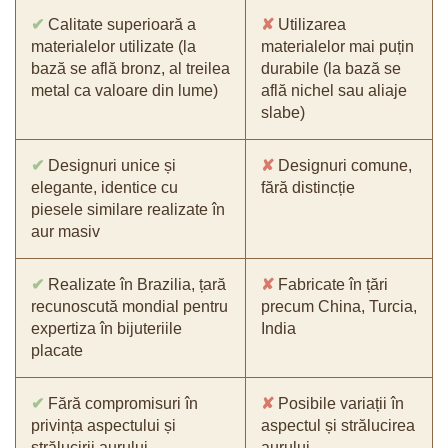
✔
Calitate superioară a
✘
Utilizarea
materialelor utilizate (la
materialelor mai puțin
bază se află bronz, al treilea
durabile (la bază se
metal ca valoare din lume)
află nichel sau aliaje
slabe)
✔
Designuri unice și
✘
Designuri comune,
elegante, identice cu
fără distincție
piesele similare realizate în
aur masiv
✔
Realizate în Brazilia, țară
✘
Fabricate în țări
recunoscută mondial pentru
precum China, Turcia,
expertiza în bijuteriile
India
placate
✔
Fără compromisuri în
✘
Posibile variații în
privința aspectului și
aspectul și strălucirea
strălucirii aurului
aurului