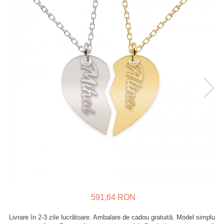
Verighete
Bijuterii pentru barbati
Inele
Lanturi
Bratari
Talismane
Verighete
Bijuterii din argint placate cu aur
24K
591,64 RON
Livrare în 2-3 zile lucrătoare. Ambalare de cadou gratuită. Model simplu