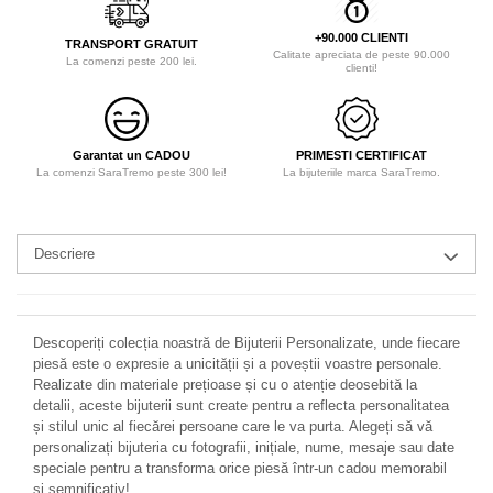
+90.000 CLIENTI
TRANSPORT GRATUIT
Calitate apreciata de peste 90.000
La comenzi peste 200 lei.
clienti!
Garantat un CADOU
PRIMESTI CERTIFICAT
La comenzi SaraTremo peste 300 lei!
La bijuteriile marca SaraTremo.
Descriere
Descoperiți colecția noastră de Bijuterii Personalizate, unde fiecare
piesă este o expresie a unicității și a poveștii voastre personale.
Realizate din materiale prețioase și cu o atenție deosebită la
detalii, aceste bijuterii sunt create pentru a reflecta personalitatea
și stilul unic al fiecărei persoane care le va purta. Alegeți să vă
personalizați bijuteria cu fotografii, inițiale, nume, mesaje sau date
speciale pentru a transforma orice piesă într-un cadou memorabil
și semnificativ!