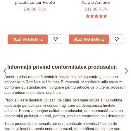
placata cu aur Fidelio
Karate Armonio
200,00 RON
141,00 RON
VEZI VARIANTE
VEZI VARIANTE
ℹ️
Informații privind conformitatea produsului:
Acest produs respectă cerințele legale privind siguranța și calitatea
aplicabile în România și Uniunea Europeană. Materialele utilizate sunt
conforme cu standardele în vigoare pentru articole de bijuterie, accesorii
sau produse decorative, după caz.
Produsul este destinat utilizării de către persoane adulte și nu conține
substanțe periculoase în concentrații care să depășească limitele
admise. Pentru a menține calitatea produsului, se recomandă evitarea
contactului prelungit cu apă, parfum, produse cosmetice sau detergenți.
Toate produsele comercializate sunt verificate individual înainte de
livrare și însoțite, acolo unde este cazul, de certificat de calitate sau