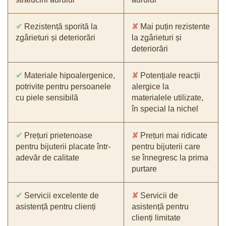
✔
Rezistență sporită la
✘
Mai puțin rezistente
zgârieturi și deteriorări
la zgârieturi și
deteriorări
✔
Materiale hipoalergenice,
✘
Potențiale reacții
potrivite pentru persoanele
alergice la
cu piele sensibilă
materialele utilizate,
în special la nichel
✔
Prețuri prietenoase
✘
Prețuri mai ridicate
pentru bijuterii placate într-
pentru bijuterii care
adevăr de calitate
se înnegresc la prima
purtare
✔
Servicii excelente de
✘
Servicii de
asistență pentru clienți
asistență pentru
clienți limitate