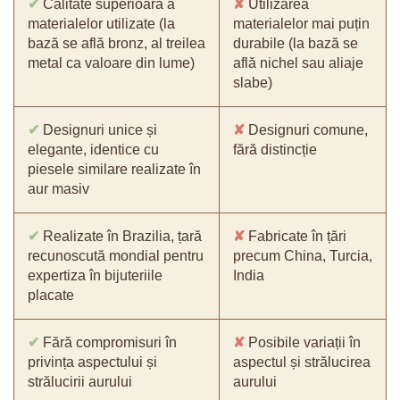
✔
Calitate superioară a
✘
Utilizarea
materialelor utilizate (la
materialelor mai puțin
bază se află bronz, al treilea
durabile (la bază se
metal ca valoare din lume)
află nichel sau aliaje
slabe)
✔
Designuri unice și
✘
Designuri comune,
elegante, identice cu
fără distincție
piesele similare realizate în
aur masiv
✔
Realizate în Brazilia, țară
✘
Fabricate în țări
recunoscută mondial pentru
precum China, Turcia,
expertiza în bijuteriile
India
placate
✔
Fără compromisuri în
✘
Posibile variații în
privința aspectului și
aspectul și strălucirea
strălucirii aurului
aurului