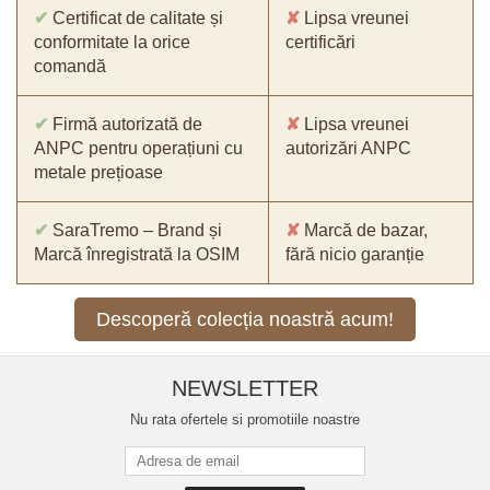
✔
Certificat de calitate și
✘
Lipsa vreunei
conformitate la orice
certificări
comandă
✔
Firmă autorizată de
✘
Lipsa vreunei
ANPC pentru operațiuni cu
autorizări ANPC
metale prețioase
✔
SaraTremo – Brand și
✘
Marcă de bazar,
Marcă înregistrată la OSIM
fără nicio garanție
Descoperă colecția noastră acum!
NEWSLETTER
Nu rata ofertele si promotiile noastre