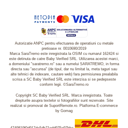
Autorizatie ANPC pentru efectuarea de operatiuni cu metale
pretioase nr. 0010690/2019
Marca SaraTremo este inregistrata la OSIM cu numarul 162424 si
este detinuta de catre Baby Verified SRL. Utilizarea acestei marci,
a domeniului "saratremo.ro" sau a numelui SARATREMO, in forma
directa sau "ascunsa" (de tipul, dar nu limitat la, meta taguri sau
alte tehnici de indexare, cautare web) fara permisiunea prealabila
scrisa a SC Baby Verified SRL este interzisa si se pedepseste
conform legii. ©SaraTremo.ro
Copyright SC Baby Verified SRL. Marca inregistrata. Toate
drepturile asupra textelor si fotografiilor sunt rezervate. Site
realizat si promovat de SuportRemote.ro.
Platforma E-commerce
by Gomag
4749819f0d917dc5db71edd975e97bba