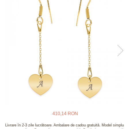
Verighete
Bijuterii pentru barbati
Inele
Lanturi
Bratari
Talismane
Verighete
Bijuterii din argint placate cu aur
24K
410,14 RON
Livrare în 2-3 zile lucrătoare. Ambalare de cadou gratuită. Model simplu