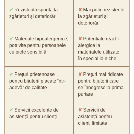
✔
Rezistență sporită la
✘
Mai puțin rezistente
zgârieturi și deteriorări
la zgârieturi și
deteriorări
✔
Materiale hipoalergenice,
✘
Potențiale reacții
potrivite pentru persoanele
alergice la
cu piele sensibilă
materialele utilizate,
în special la nichel
✔
Prețuri prietenoase
✘
Prețuri mai ridicate
pentru bijuterii placate într-
pentru bijuterii care
adevăr de calitate
se înnegresc la prima
purtare
✔
Servicii excelente de
✘
Servicii de
asistență pentru clienți
asistență pentru
clienți limitate