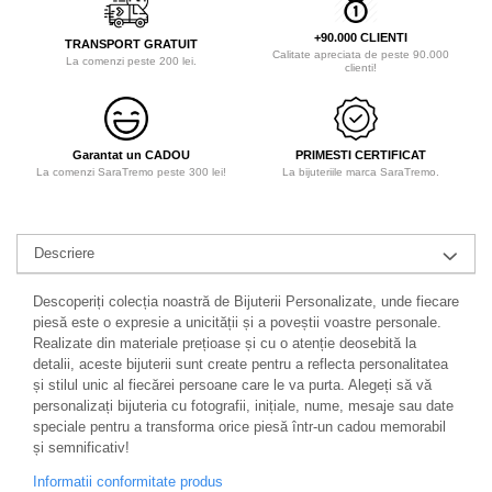
+90.000 CLIENTI
TRANSPORT GRATUIT
Calitate apreciata de peste 90.000
La comenzi peste 200 lei.
clienti!
Garantat un CADOU
PRIMESTI CERTIFICAT
La comenzi SaraTremo peste 300 lei!
La bijuteriile marca SaraTremo.
Descriere
Descoperiți colecția noastră de Bijuterii Personalizate, unde fiecare
piesă este o expresie a unicității și a poveștii voastre personale.
Realizate din materiale prețioase și cu o atenție deosebită la
detalii, aceste bijuterii sunt create pentru a reflecta personalitatea
și stilul unic al fiecărei persoane care le va purta. Alegeți să vă
personalizați bijuteria cu fotografii, inițiale, nume, mesaje sau date
speciale pentru a transforma orice piesă într-un cadou memorabil
și semnificativ!
Informatii conformitate produs