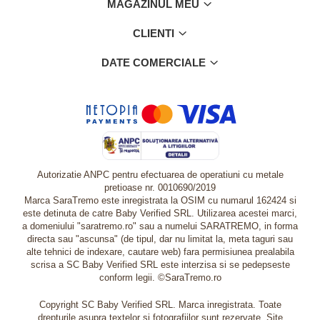
MAGAZINUL MEU
CLIENTI
DATE COMERCIALE
Autorizatie ANPC pentru efectuarea de operatiuni cu metale
pretioase nr. 0010690/2019
Marca SaraTremo este inregistrata la OSIM cu numarul 162424 si
este detinuta de catre Baby Verified SRL. Utilizarea acestei marci,
a domeniului "saratremo.ro" sau a numelui SARATREMO, in forma
directa sau "ascunsa" (de tipul, dar nu limitat la, meta taguri sau
alte tehnici de indexare, cautare web) fara permisiunea prealabila
scrisa a SC Baby Verified SRL este interzisa si se pedepseste
conform legii. ©SaraTremo.ro
Copyright SC Baby Verified SRL. Marca inregistrata. Toate
drepturile asupra textelor si fotografiilor sunt rezervate. Site