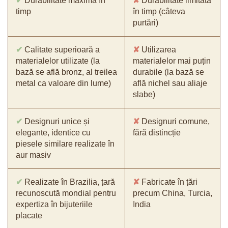
✔
Durabilitate maximă în
✘
Durabilitate limitată
timp
în timp (câteva
purtări)
✔
Calitate superioară a
✘
Utilizarea
materialelor utilizate (la
materialelor mai puțin
bază se află bronz, al treilea
durabile (la bază se
metal ca valoare din lume)
află nichel sau aliaje
slabe)
✔
Designuri unice și
✘
Designuri comune,
elegante, identice cu
fără distincție
piesele similare realizate în
aur masiv
✔
Realizate în Brazilia, țară
✘
Fabricate în țări
recunoscută mondial pentru
precum China, Turcia,
expertiza în bijuteriile
India
placate