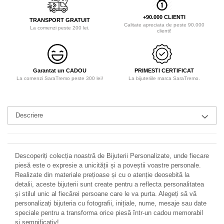
+90.000 CLIENTI
TRANSPORT GRATUIT
Calitate apreciata de peste 90.000
La comenzi peste 200 lei.
clienti!
Garantat un CADOU
PRIMESTI CERTIFICAT
La comenzi SaraTremo peste 300 lei!
La bijuteriile marca SaraTremo.
Descriere
Descoperiți colecția noastră de Bijuterii Personalizate, unde fiecare
piesă este o expresie a unicității și a poveștii voastre personale.
Realizate din materiale prețioase și cu o atenție deosebită la
detalii, aceste bijuterii sunt create pentru a reflecta personalitatea
și stilul unic al fiecărei persoane care le va purta. Alegeți să vă
personalizați bijuteria cu fotografii, inițiale, nume, mesaje sau date
speciale pentru a transforma orice piesă într-un cadou memorabil
și semnificativ!