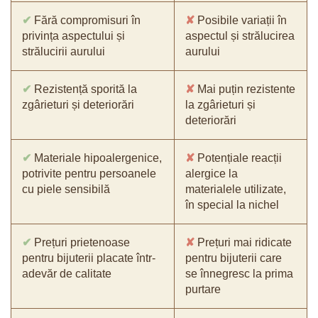
✔
Fără compromisuri în
✘
Posibile variații în
privința aspectului și
aspectul și strălucirea
strălucirii aurului
aurului
✔
Rezistență sporită la
✘
Mai puțin rezistente
zgârieturi și deteriorări
la zgârieturi și
deteriorări
✔
Materiale hipoalergenice,
✘
Potențiale reacții
potrivite pentru persoanele
alergice la
cu piele sensibilă
materialele utilizate,
în special la nichel
✔
Prețuri prietenoase
✘
Prețuri mai ridicate
pentru bijuterii placate într-
pentru bijuterii care
adevăr de calitate
se înnegresc la prima
purtare