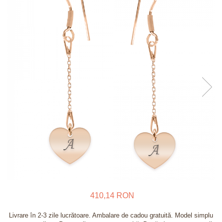
Verighete
Bijuterii pentru barbati
Inele
Lanturi
Bratari
Talismane
Verighete
Bijuterii din argint placate cu aur
24K
410,14 RON
Livrare în 2-3 zile lucrătoare. Ambalare de cadou gratuită. Model simplu