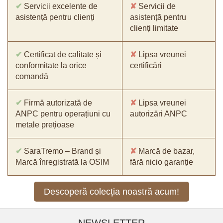
✔
Servicii excelente de
✘
Servicii de
asistență pentru clienți
asistență pentru
clienți limitate
✔
Certificat de calitate și
✘
Lipsa vreunei
conformitate la orice
certificări
comandă
✔
Firmă autorizată de
✘
Lipsa vreunei
ANPC pentru operațiuni cu
autorizări ANPC
metale prețioase
✔
SaraTremo – Brand și
✘
Marcă de bazar,
Marcă înregistrată la OSIM
fără nicio garanție
Descoperă colecția noastră acum!