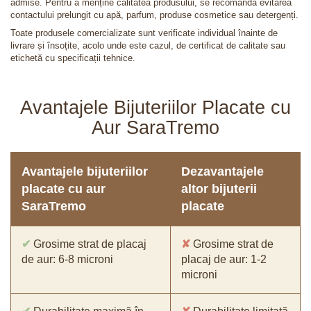
admise. Pentru a menține calitatea produsului, se recomandă evitarea
contactului prelungit cu apă, parfum, produse cosmetice sau detergenți.
Toate produsele comercializate sunt verificate individual înainte de
livrare și însoțite, acolo unde este cazul, de certificat de calitate sau
etichetă cu specificații tehnice.
Avantajele Bijuteriilor Placate cu
Aur SaraTremo
Avantajele bijuteriilor
Dezavantajele
placate cu aur
altor bijuterii
SaraTremo
placate
✔
Grosime strat de placaj
✘
Grosime strat de
de aur: 6-8 microni
placaj de aur: 1-2
microni