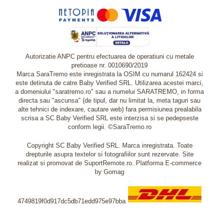
Autorizatie ANPC pentru efectuarea de operatiuni cu metale
pretioase nr. 0010690/2019
Marca SaraTremo este inregistrata la OSIM cu numarul 162424 si
este detinuta de catre Baby Verified SRL. Utilizarea acestei marci,
a domeniului "saratremo.ro" sau a numelui SARATREMO, in forma
directa sau "ascunsa" (de tipul, dar nu limitat la, meta taguri sau
alte tehnici de indexare, cautare web) fara permisiunea prealabila
scrisa a SC Baby Verified SRL este interzisa si se pedepseste
conform legii. ©SaraTremo.ro
Copyright SC Baby Verified SRL. Marca inregistrata. Toate
drepturile asupra textelor si fotografiilor sunt rezervate. Site
realizat si promovat de SuportRemote.ro.
Platforma E-commerce
by Gomag
4749819f0d917dc5db71edd975e97bba
Livrare oriunde in Europa in 2 zile prin DHL Express