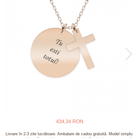
Verighete
Bijuterii pentru barbati
Inele
Lanturi
Bratari
Talismane
Verighete
Bijuterii din argint placate cu aur
24K
434,34 RON
Livrare în 2-3 zile lucrătoare. Ambalare de cadou gratuită. Model simplu