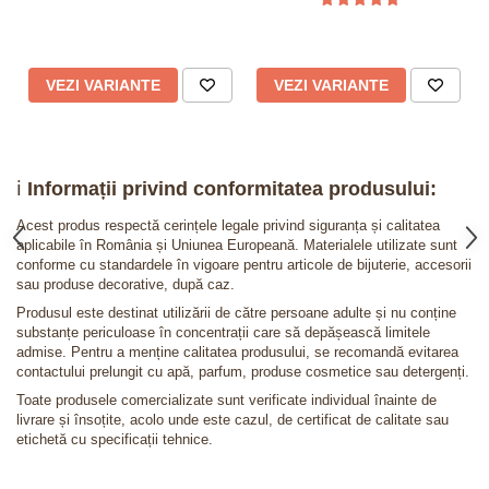
VEZI VARIANTE
VEZI VARIANTE
ℹ️
Informații privind conformitatea produsului:
Acest produs respectă cerințele legale privind siguranța și calitatea
aplicabile în România și Uniunea Europeană. Materialele utilizate sunt
conforme cu standardele în vigoare pentru articole de bijuterie, accesorii
sau produse decorative, după caz.
Produsul este destinat utilizării de către persoane adulte și nu conține
substanțe periculoase în concentrații care să depășească limitele
admise. Pentru a menține calitatea produsului, se recomandă evitarea
contactului prelungit cu apă, parfum, produse cosmetice sau detergenți.
Toate produsele comercializate sunt verificate individual înainte de
livrare și însoțite, acolo unde este cazul, de certificat de calitate sau
etichetă cu specificații tehnice.