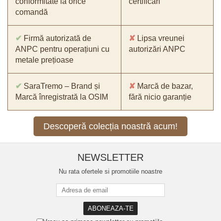
conformitate la orice
certificări
comandă
✔
Firmă autorizată de
✘
Lipsa vreunei
ANPC pentru operațiuni cu
autorizări ANPC
metale prețioase
✔
SaraTremo – Brand și
✘
Marcă de bazar,
Marcă înregistrată la OSIM
fără nicio garanție
Descoperă colecția noastră acum!
NEWSLETTER
Nu rata ofertele si promotiile noastre