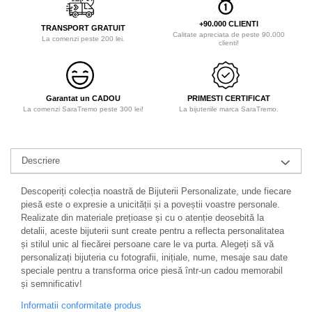
+90.000 CLIENTI
TRANSPORT GRATUIT
Calitate apreciata de peste 90.000
La comenzi peste 200 lei.
clienti!
Garantat un CADOU
PRIMESTI CERTIFICAT
La comenzi SaraTremo peste 300 lei!
La bijuteriile marca SaraTremo.
Descriere
Descoperiți colecția noastră de Bijuterii Personalizate, unde fiecare
piesă este o expresie a unicității și a poveștii voastre personale.
Realizate din materiale prețioase și cu o atenție deosebită la
detalii, aceste bijuterii sunt create pentru a reflecta personalitatea
și stilul unic al fiecărei persoane care le va purta. Alegeți să vă
personalizați bijuteria cu fotografii, inițiale, nume, mesaje sau date
speciale pentru a transforma orice piesă într-un cadou memorabil
și semnificativ!
Informatii conformitate produs