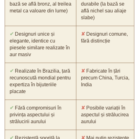
bază se află bronz, al treilea
durabile (la bază se
metal ca valoare din lume)
află nichel sau aliaje
slabe)
✔
Designuri unice și
✘
Designuri comune,
elegante, identice cu
fără distincție
piesele similare realizate în
aur masiv
✔
Realizate în Brazilia, țară
✘
Fabricate în țări
recunoscută mondial pentru
precum China, Turcia,
expertiza în bijuteriile
India
placate
✔
Fără compromisuri în
✘
Posibile variații în
privința aspectului și
aspectul și strălucirea
strălucirii aurului
aurului
✔
Rezistență sporită la
✘
Mai puțin rezistente