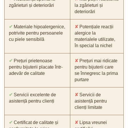
zgârieturi și deteriorări
la zgârieturi și
deteriorări
✔
Materiale hipoalergenice,
✘
Potențiale reacții
potrivite pentru persoanele
alergice la
cu piele sensibilă
materialele utilizate,
în special la nichel
✔
Prețuri prietenoase
✘
Prețuri mai ridicate
pentru bijuterii placate într-
pentru bijuterii care
adevăr de calitate
se înnegresc la prima
purtare
✔
Servicii excelente de
✘
Servicii de
asistență pentru clienți
asistență pentru
clienți limitate
✔
Certificat de calitate și
✘
Lipsa vreunei