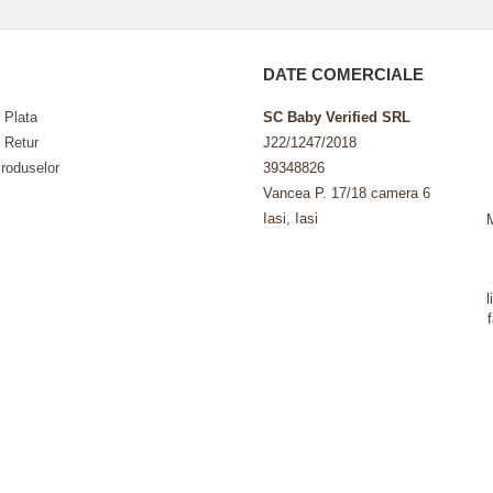
DATE COMERCIALE
 Plata
SC Baby Verified SRL
e Retur
J22/1247/2018
roduselor
39348826
Vancea P. 17/18 camera 6
Iasi, Iasi
l