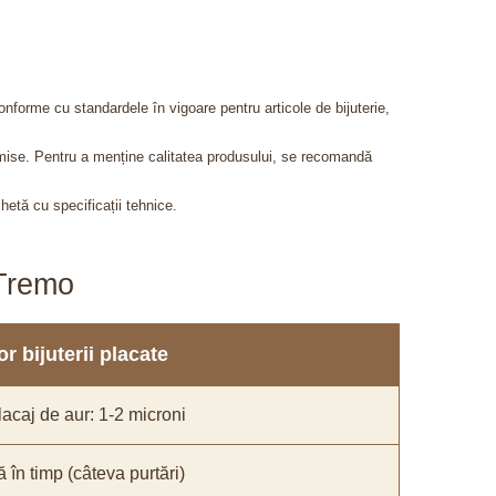
onforme cu standardele în vigoare pentru articole de bijuterie,
admise. Pentru a menține calitatea produsului, se recomandă
chetă cu specificații tehnice.
aTremo
r bijuterii placate
acaj de aur: 1-2 microni
ă în timp (câteva purtări)