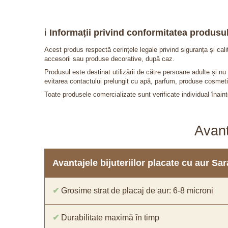
ℹ️
Informații privind conformitatea produsul
Acest produs respectă cerințele legale privind siguranța și cal
accesorii sau produse decorative, după caz.
Produsul este destinat utilizării de către persoane adulte și 
evitarea contactului prelungit cu apă, parfum, produse cosmeti
Toate produsele comercializate sunt verificate individual înainte
Avant
Avantajele bijuteriilor placate cu aur S
✔
Grosime strat de placaj de aur: 6-8 microni
✔
Durabilitate maximă în timp