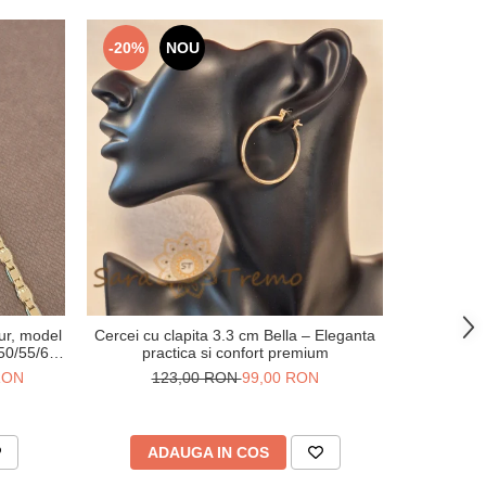
-20%
NOU
-41%
ur, model
Cercei cu clapita 3.3 cm Bella – Eleganta
Verighet
 50/55/60
practica si confort premium
gravuri
 RON
123,00 RON
99,00 RON
20
ADAUGA IN COS
V