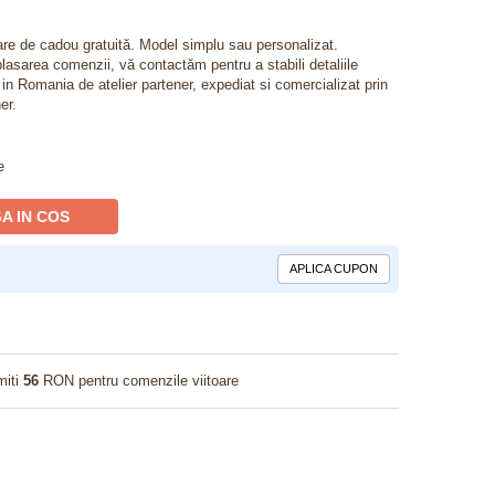
lare de cadou gratuită. Model simplu sau personalizat.
lasarea comenzii, vă contactăm pentru a stabili detaliile
t in Romania de atelier partener, expediat si comercializat prin
er.
e
A IN COS
APLICA CUPON
miti
56
RON pentru comenzile viitoare