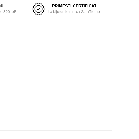
OU
PRIMESTI CERTIFICAT
 300 lei!
La bijuteriile marca SaraTremo.