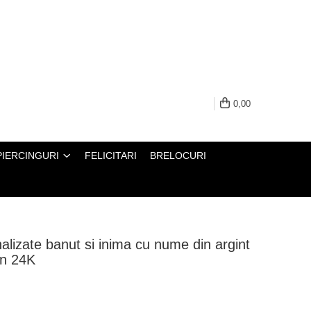
0,00
PIERCINGURI
FELICITARI
BRELOCURI
nalizate banut si inima cu nume din argint
en 24K