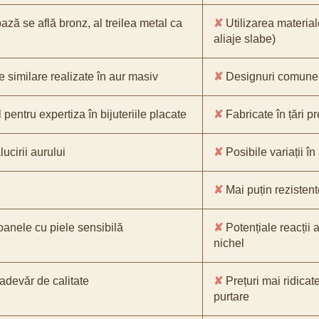
bază se află bronz, al treilea metal ca
✘
Utilizarea material
aliaje slabe)
e similare realizate în aur masiv
✘
Designuri comune, 
pentru expertiza în bijuteriile placate
✘
Fabricate în țări p
ucirii aurului
✘
Posibile variații în
✘
Mai puțin rezistente
oanele cu piele sensibilă
✘
Potențiale reacții a
nichel
-adevăr de calitate
✘
Prețuri mai ridicat
purtare