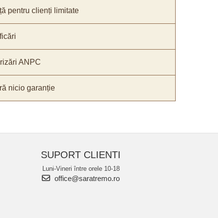
ă pentru clienți limitate
icări
orizări ANPC
ă nicio garanție
SUPORT CLIENTI
Luni-Vineri între orele 10-18
office@saratremo.ro