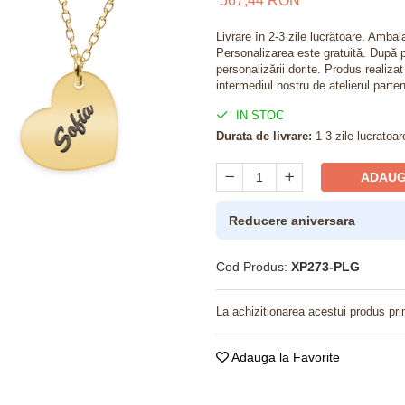
567,44 RON
Livrare în 2-3 zile lucrătoare. Amba
Personalizarea este gratuită. După p
personalizării dorite. Produs realiza
intermediul nostru de atelierul parten
IN STOC
Durata de livrare:
1-3 zile lucratoar
ADAUG
Reducere aniversara
Cod Produs:
XP273-PLG
La achizitionarea acestui produs pri
Adauga la Favorite