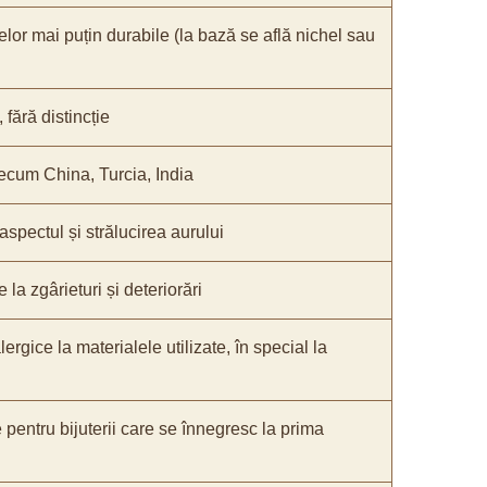
elor mai puțin durabile (la bază se află nichel sau
fără distincție
recum China, Turcia, India
 aspectul și strălucirea aurului
 la zgârieturi și deteriorări
lergice la materialele utilizate, în special la
e pentru bijuterii care se înnegresc la prima