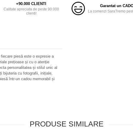
+90.000 CLIENTI
Garantat un CAD
Calitate apreciata de peste 90.000
La comenzi SaraTremo peste
clienti!
 fiecare piesă este o expresie a
riale prețioase și cu o atenție
ecta personalitatea și stilul unic al
bijuteria cu fotografii, inițiale,
iesă într-un cadou memorabil și
PRODUSE SIMILARE