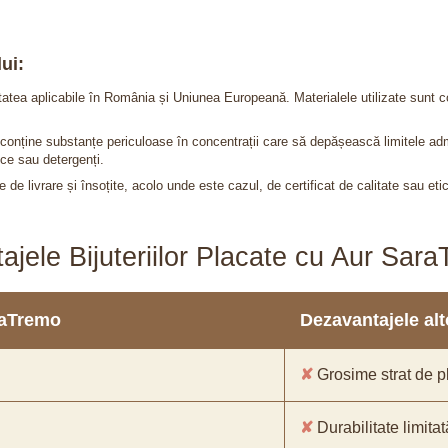
ui:
itatea aplicabile în România și Uniunea Europeană. Materialele utilizate sunt c
nu conține substanțe periculoase în concentrații care să depășească limitele 
ce sau detergenți.
 de livrare și însoțite, acolo unde este cazul, de certificat de calitate sau eti
ajele Bijuteriilor Placate cu Aur Sar
araTremo
Dezavantajele alto
✘
Grosime strat de pl
✘
Durabilitate limitat