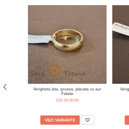
Verigheta lata, groasa, placata cu aur
Veri
Fidelio
200,00 RON
VEZI VARIANTE