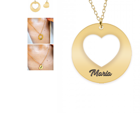
Verighete
Bijuterii pentru barbati
Inele
Lanturi
Bratari
Talismane
Verighete
Bijuterii din argint placate cu aur
24K
Distribuie
pe
Facebook