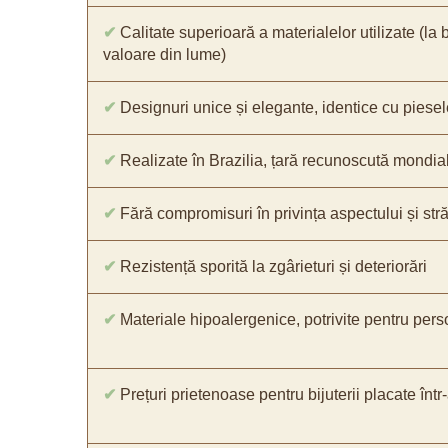
✔
Calitate superioară a materialelor utilizate (la 
valoare din lume)
✔
Designuri unice și elegante, identice cu piesel
✔
Realizate în Brazilia, țară recunoscută mondial 
✔
Fără compromisuri în privința aspectului și străl
✔
Rezistență sporită la zgârieturi și deteriorări
✔
Materiale hipoalergenice, potrivite pentru pers
✔
Prețuri prietenoase pentru bijuterii placate într