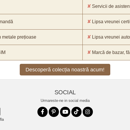
✘
Servicii de asistenț
comandă
✘
Lipsa vreunei certif
 metale prețioase
✘
Lipsa vreunei aut
SIM
✘
Marcă de bazar, făr
Descoperă colecția noastră acum!
SOCIAL
Urmareste-ne in social media
fla