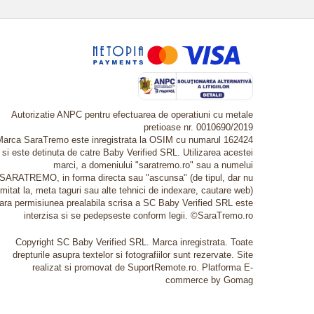
Autorizatie ANPC pentru efectuarea de operatiuni cu metale
pretioase nr. 0010690/2019
Marca SaraTremo este inregistrata la OSIM cu numarul 162424
si este detinuta de catre Baby Verified SRL. Utilizarea acestei
marci, a domeniului "saratremo.ro" sau a numelui
SARATREMO, in forma directa sau "ascunsa" (de tipul, dar nu
imitat la, meta taguri sau alte tehnici de indexare, cautare web)
fara permisiunea prealabila scrisa a SC Baby Verified SRL este
interzisa si se pedepseste conform legii. ©SaraTremo.ro
Copyright SC Baby Verified SRL. Marca inregistrata. Toate
drepturile asupra textelor si fotografiilor sunt rezervate. Site
realizat si promovat de SuportRemote.ro.
Platforma E-
commerce by Gomag