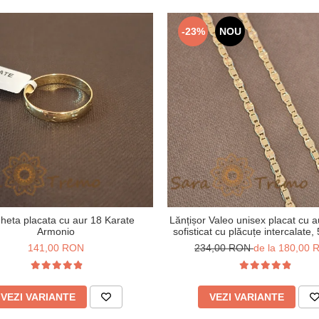
-23%
NOU
gheta placata cu aur 18 Karate
Lănțișor Valeo unisex placat cu a
Armonio
sofisticat cu plăcuțe intercalate,
cm
141,00 RON
234,00 RON
de la 180,00
VEZI VARIANTE
VEZI VARIANTE