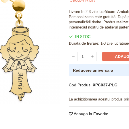
398,04 RON
Livrare în 2-3 zile lucrătoare. Amba
Personalizarea este gratuită. După p
personalizării dorite. Produs realiza
intermediul nostru de atelierul parten
IN STOC
Durata de livrare:
1-3 zile lucratoar
ADAUG
Reducere aniversara
Cod Produs:
XPC037-PLG
La achizitionarea acestui produs pri
Adauga la Favorite