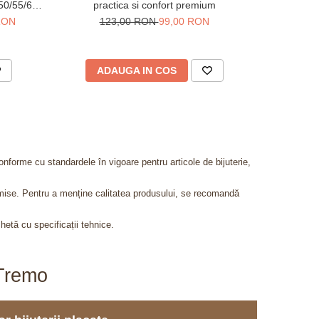
 50/55/60
practica si confort premium
gravuri
 RON
123,00 RON
99,00 RON
20
ADAUGA IN COS
V
onforme cu standardele în vigoare pentru articole de bijuterie,
admise. Pentru a menține calitatea produsului, se recomandă
chetă cu specificații tehnice.
aTremo