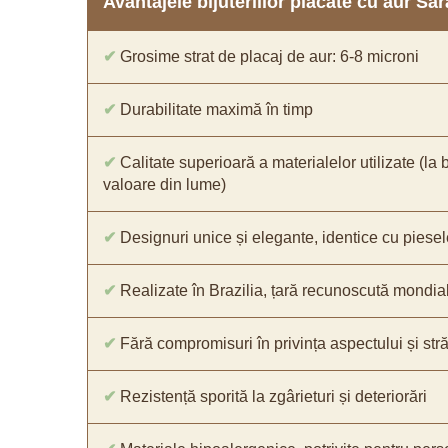
Avantajele bijuteriilor placate cu aur S
✔
Grosime strat de placaj de aur: 6-8 microni
✔
Durabilitate maximă în timp
✔
Calitate superioară a materialelor utilizate (la 
valoare din lume)
✔
Designuri unice și elegante, identice cu piesel
✔
Realizate în Brazilia, țară recunoscută mondial 
✔
Fără compromisuri în privința aspectului și străl
✔
Rezistență sporită la zgârieturi și deteriorări