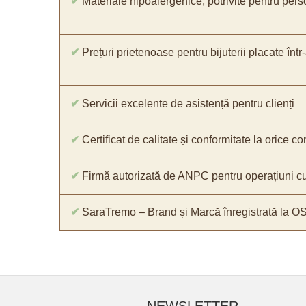
✔
Materiale hipoalergenice, potrivite pentru pers
✔
Prețuri prietenoase pentru bijuterii placate într
✔
Servicii excelente de asistență pentru clienți
✔
Certificat de calitate și conformitate la orice 
✔
Firmă autorizată de ANPC pentru operațiuni cu
✔
SaraTremo – Brand și Marcă înregistrată la O