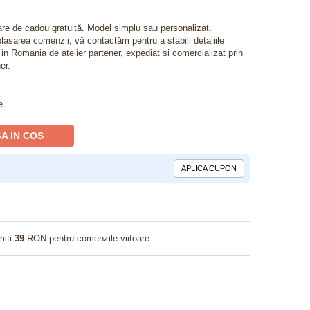
lare de cadou gratuită. Model simplu sau personalizat.
lasarea comenzii, vă contactăm pentru a stabili detaliile
t in Romania de atelier partener, expediat si comercializat prin
er.
e
A IN COS
APLICA CUPON
miti
39
RON pentru comenzile viitoare