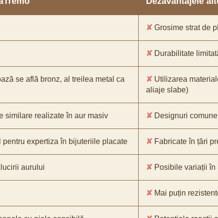
araTremo
Dezavantajele alto
✘
Grosime strat de pl
✘
Durabilitate limitat
bază se află bronz, al treilea metal ca
✘
Utilizarea material
aliaje slabe)
e similare realizate în aur masiv
✘
Designuri comune, 
pentru expertiza în bijuteriile placate
✘
Fabricate în țări p
ucirii aurului
✘
Posibile variații în
✘
Mai puțin rezistente