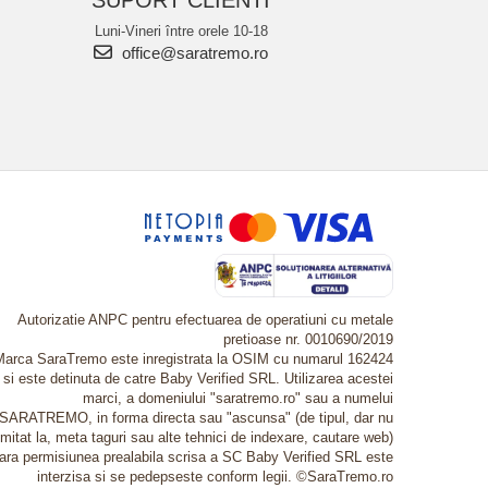
SUPORT CLIENTI
Luni-Vineri între orele 10-18
office@saratremo.ro
Autorizatie ANPC pentru efectuarea de operatiuni cu metale
pretioase nr. 0010690/2019
Marca SaraTremo este inregistrata la OSIM cu numarul 162424
si este detinuta de catre Baby Verified SRL. Utilizarea acestei
marci, a domeniului "saratremo.ro" sau a numelui
SARATREMO, in forma directa sau "ascunsa" (de tipul, dar nu
imitat la, meta taguri sau alte tehnici de indexare, cautare web)
fara permisiunea prealabila scrisa a SC Baby Verified SRL este
interzisa si se pedepseste conform legii. ©SaraTremo.ro