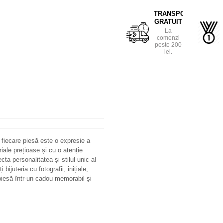
TRANSPORT
GRATUIT
La
comenzi
peste 200
lei.
 fiecare piesă este o expresie a
riale prețioase și cu o atenție
ecta personalitatea și stilul unic al
bijuteria cu fotografii, inițiale,
iesă într-un cadou memorabil și