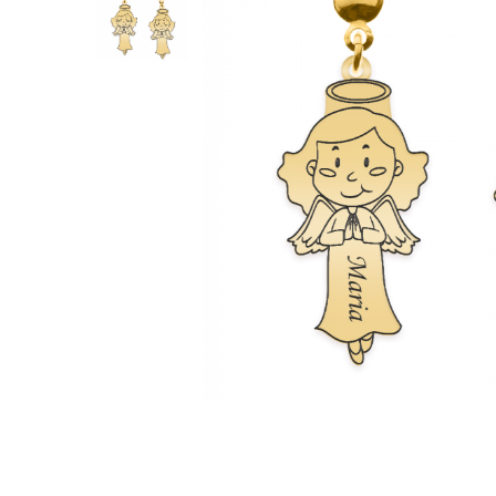
Verighete
Bijuterii pentru barbati
Inele
Lanturi
Bratari
Talismane
Verighete
Bijuterii din argint placate cu aur
24K
Distribuie
pe
Facebook