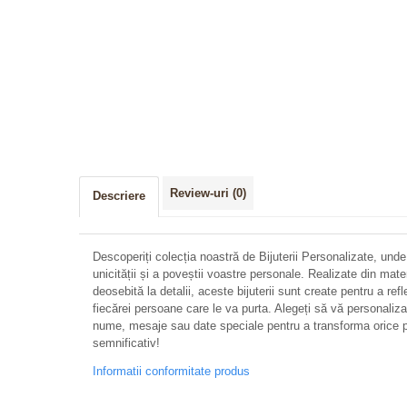
Review-uri
(0)
Descriere
Descoperiți colecția noastră de Bijuterii Personalizate, unde
unicității și a poveștii voastre personale. Realizate din mate
deosebită la detalii, aceste bijuterii sunt create pentru a refl
fiecărei persoane care le va purta. Alegeți să vă personalizați 
nume, mesaje sau date speciale pentru a transforma orice p
semnificativ!
Informatii conformitate produs