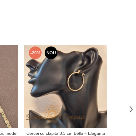
-20%
NOU
-41%
ur, model
Cercei cu clapita 3.3 cm Bella – Eleganta
Verighet