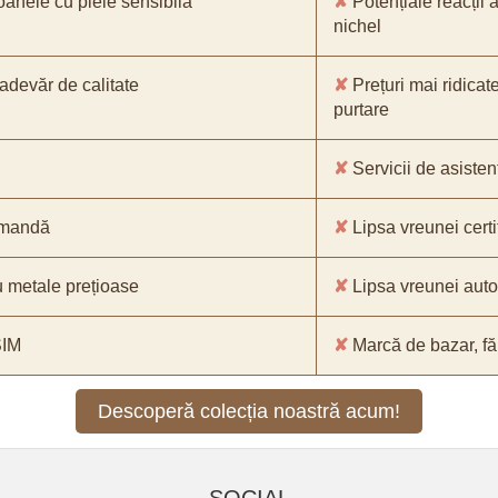
oanele cu piele sensibilă
✘
Potențiale reacții a
nichel
-adevăr de calitate
✘
Prețuri mai ridicat
purtare
✘
Servicii de asistenț
comandă
✘
Lipsa vreunei certif
 metale prețioase
✘
Lipsa vreunei aut
SIM
✘
Marcă de bazar, făr
Descoperă colecția noastră acum!