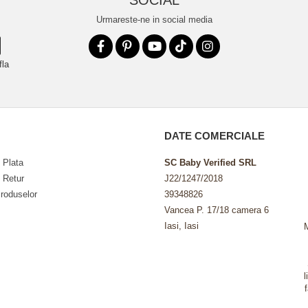
SOCIAL
Urmareste-ne in social media
fla
DATE COMERCIALE
 Plata
SC Baby Verified SRL
e Retur
J22/1247/2018
roduselor
39348826
Vancea P. 17/18 camera 6
Iasi, Iasi
l