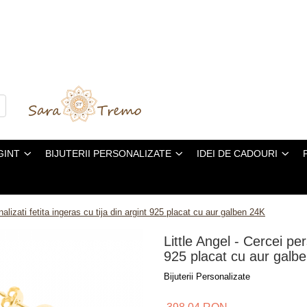
GINT
BIJUTERII PERSONALIZATE
IDEI DE CADOURI
nalizati fetita ingeras cu tija din argint 925 placat cu aur galben 24K
Little Angel - Cercei per
925 placat cu aur galb
Bijuterii Personalizate