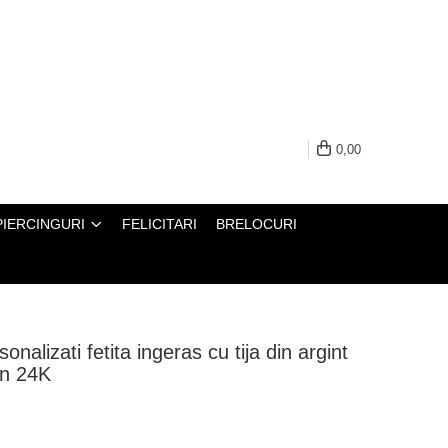
0,00
PIERCINGURI
FELICITARI
BRELOCURI
sonalizati fetita ingeras cu tija din argint
en 24K