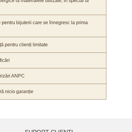
lergice la materialele utilizate, în special la
e pentru bijuterii care se înnegresc la prima
ă pentru clienți limitate
icări
orizări ANPC
ă nicio garanție