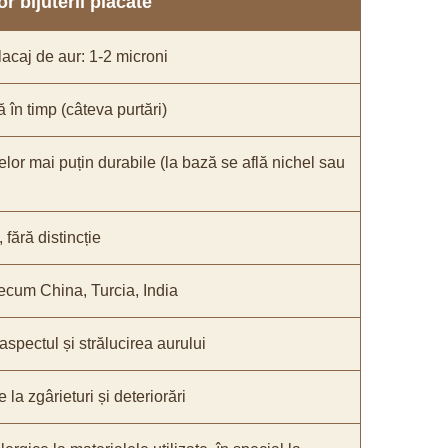
r bijuterii placate
acaj de aur: 1-2 microni
ă în timp (câteva purtări)
elor mai puțin durabile (la bază se află nichel sau
fără distincție
recum China, Turcia, India
 aspectul și strălucirea aurului
 la zgârieturi și deteriorări