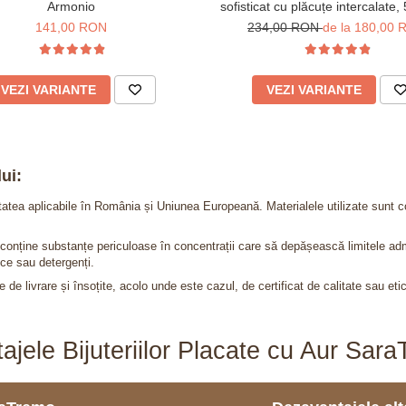
Armonio
sofisticat cu plăcuțe intercalate,
cm
141,00 RON
234,00 RON
de la 180,00
VEZI VARIANTE
VEZI VARIANTE
ui:
itatea aplicabile în România și Uniunea Europeană. Materialele utilizate sunt c
nu conține substanțe periculoase în concentrații care să depășească limitele 
ce sau detergenți.
 de livrare și însoțite, acolo unde este cazul, de certificat de calitate sau eti
ajele Bijuteriilor Placate cu Aur Sar