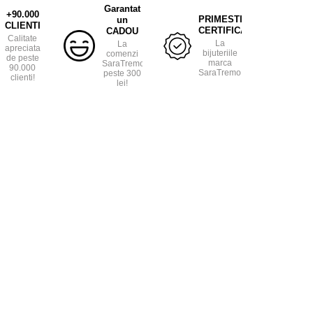
Garantat
+90.000
PRIMESTI
un
CLIENTI
CERTIFICAT
CADOU
Calitate
La
La
apreciata
bijuteriile
comenzi
de peste
marca
SaraTremo
90.000
SaraTremo.
peste 300
clienti!
lei!