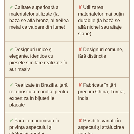
✔
Calitate superioară a
✘
Utilizarea
materialelor utilizate (la
materialelor mai puțin
bază se află bronz, al treilea
durabile (la bază se
metal ca valoare din lume)
află nichel sau aliaje
slabe)
✔
Designuri unice și
✘
Designuri comune,
elegante, identice cu
fără distincție
piesele similare realizate în
aur masiv
✔
Realizate în Brazilia, țară
✘
Fabricate în țări
recunoscută mondial pentru
precum China, Turcia,
expertiza în bijuteriile
India
placate
✔
Fără compromisuri în
✘
Posibile variații în
privința aspectului și
aspectul și strălucirea
strălucirii aurului
aurului