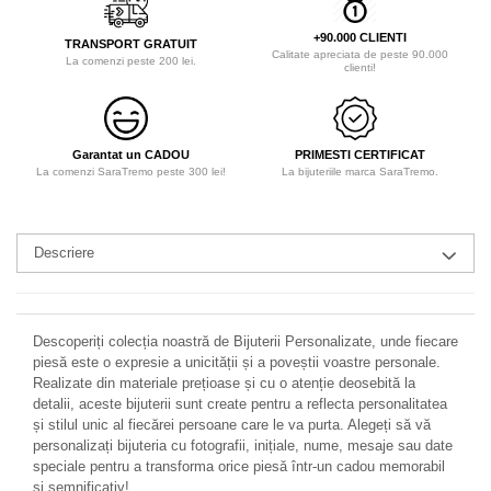
+90.000 CLIENTI
TRANSPORT GRATUIT
Calitate apreciata de peste 90.000
La comenzi peste 200 lei.
clienti!
Garantat un CADOU
PRIMESTI CERTIFICAT
La comenzi SaraTremo peste 300 lei!
La bijuteriile marca SaraTremo.
Descriere
Descoperiți colecția noastră de Bijuterii Personalizate, unde fiecare
piesă este o expresie a unicității și a poveștii voastre personale.
Realizate din materiale prețioase și cu o atenție deosebită la
detalii, aceste bijuterii sunt create pentru a reflecta personalitatea
și stilul unic al fiecărei persoane care le va purta. Alegeți să vă
personalizați bijuteria cu fotografii, inițiale, nume, mesaje sau date
speciale pentru a transforma orice piesă într-un cadou memorabil
și semnificativ!