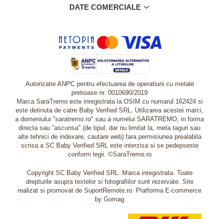
DATE COMERCIALE
Autorizatie ANPC pentru efectuarea de operatiuni cu metale
pretioase nr. 0010690/2019
Marca SaraTremo este inregistrata la OSIM cu numarul 162424 si
este detinuta de catre Baby Verified SRL. Utilizarea acestei marci,
a domeniului "saratremo.ro" sau a numelui SARATREMO, in forma
directa sau "ascunsa" (de tipul, dar nu limitat la, meta taguri sau
alte tehnici de indexare, cautare web) fara permisiunea prealabila
scrisa a SC Baby Verified SRL este interzisa si se pedepseste
conform legii. ©SaraTremo.ro
Copyright SC Baby Verified SRL. Marca inregistrata. Toate
drepturile asupra textelor si fotografiilor sunt rezervate. Site
realizat si promovat de SuportRemote.ro.
Platforma E-commerce
by Gomag