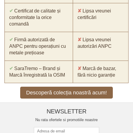
✔
Certificat de calitate și
✘
Lipsa vreunei
conformitate la orice
certificări
comandă
✔
Firmă autorizată de
✘
Lipsa vreunei
ANPC pentru operațiuni cu
autorizări ANPC
metale prețioase
✔
SaraTremo – Brand și
✘
Marcă de bazar,
Marcă înregistrată la OSIM
fără nicio garanție
Descoperă colecția noastră acum!
NEWSLETTER
Nu rata ofertele si promotiile noastre