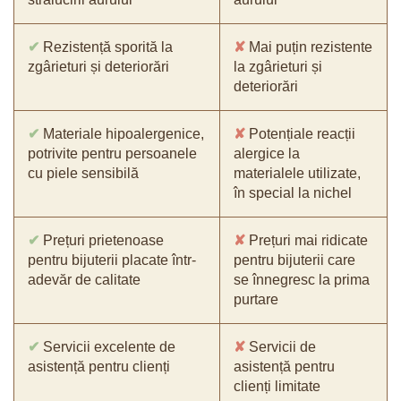
✔
Rezistență sporită la
✘
Mai puțin rezistente
zgârieturi și deteriorări
la zgârieturi și
deteriorări
✔
Materiale hipoalergenice,
✘
Potențiale reacții
potrivite pentru persoanele
alergice la
cu piele sensibilă
materialele utilizate,
în special la nichel
✔
Prețuri prietenoase
✘
Prețuri mai ridicate
pentru bijuterii placate într-
pentru bijuterii care
adevăr de calitate
se înnegresc la prima
purtare
✔
Servicii excelente de
✘
Servicii de
asistență pentru clienți
asistență pentru
clienți limitate