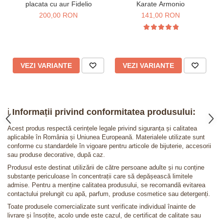
placata cu aur Fidelio
Karate Armonio
200,00 RON
141,00 RON
VEZI VARIANTE
VEZI VARIANTE
ℹ️
Informații privind conformitatea produsului:
Acest produs respectă cerințele legale privind siguranța și calitatea
aplicabile în România și Uniunea Europeană. Materialele utilizate sunt
conforme cu standardele în vigoare pentru articole de bijuterie, accesorii
sau produse decorative, după caz.
Produsul este destinat utilizării de către persoane adulte și nu conține
substanțe periculoase în concentrații care să depășească limitele
admise. Pentru a menține calitatea produsului, se recomandă evitarea
contactului prelungit cu apă, parfum, produse cosmetice sau detergenți.
Toate produsele comercializate sunt verificate individual înainte de
livrare și însoțite, acolo unde este cazul, de certificat de calitate sau