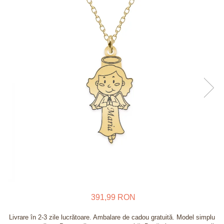
Verighete
Bijuterii pentru barbati
Inele
Lanturi
Bratari
Talismane
Verighete
Bijuterii din argint placate cu aur
24K
391,99 RON
Livrare în 2-3 zile lucrătoare. Ambalare de cadou gratuită. Model simplu