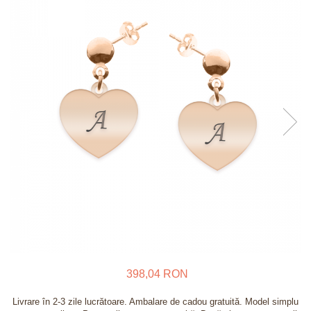
Verighete
Bijuterii pentru barbati
Inele
Lanturi
Bratari
Talismane
Verighete
Bijuterii din argint placate cu aur
24K
398,04 RON
Livrare în 2-3 zile lucrătoare. Ambalare de cadou gratuită. Model simplu