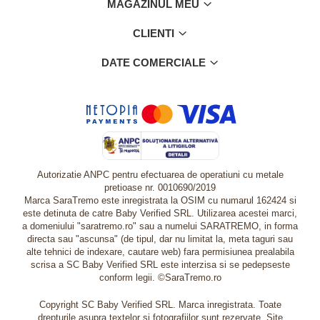
MAGAZINUL MEU
CLIENTI
DATE COMERCIALE
Autorizatie ANPC pentru efectuarea de operatiuni cu metale
pretioase nr. 0010690/2019
Marca SaraTremo este inregistrata la OSIM cu numarul 162424 si
este detinuta de catre Baby Verified SRL. Utilizarea acestei marci,
a domeniului "saratremo.ro" sau a numelui SARATREMO, in forma
directa sau "ascunsa" (de tipul, dar nu limitat la, meta taguri sau
alte tehnici de indexare, cautare web) fara permisiunea prealabila
scrisa a SC Baby Verified SRL este interzisa si se pedepseste
conform legii. ©SaraTremo.ro
Copyright SC Baby Verified SRL. Marca inregistrata. Toate
drepturile asupra textelor si fotografiilor sunt rezervate. Site