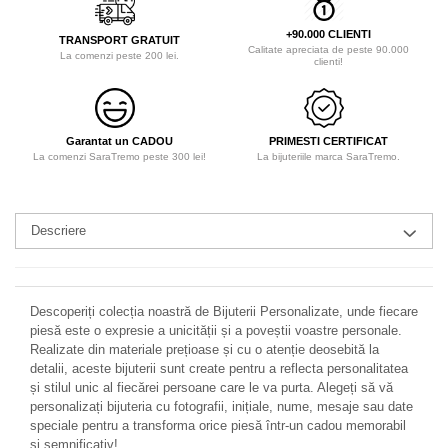
+90.000 CLIENTI
TRANSPORT GRATUIT
Calitate apreciata de peste 90.000
La comenzi peste 200 lei.
clienti!
Garantat un CADOU
PRIMESTI CERTIFICAT
La comenzi SaraTremo peste 300 lei!
La bijuteriile marca SaraTremo.
Descriere
Descoperiți colecția noastră de Bijuterii Personalizate, unde fiecare
piesă este o expresie a unicității și a poveștii voastre personale.
Realizate din materiale prețioase și cu o atenție deosebită la
detalii, aceste bijuterii sunt create pentru a reflecta personalitatea
și stilul unic al fiecărei persoane care le va purta. Alegeți să vă
personalizați bijuteria cu fotografii, inițiale, nume, mesaje sau date
speciale pentru a transforma orice piesă într-un cadou memorabil
și semnificativ!