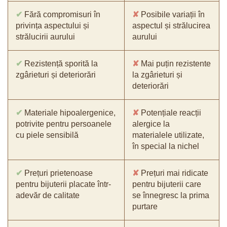
✔
Fără compromisuri în
✘
Posibile variații în
privința aspectului și
aspectul și strălucirea
strălucirii aurului
aurului
✔
Rezistență sporită la
✘
Mai puțin rezistente
zgârieturi și deteriorări
la zgârieturi și
deteriorări
✔
Materiale hipoalergenice,
✘
Potențiale reacții
potrivite pentru persoanele
alergice la
cu piele sensibilă
materialele utilizate,
în special la nichel
✔
Prețuri prietenoase
✘
Prețuri mai ridicate
pentru bijuterii placate într-
pentru bijuterii care
adevăr de calitate
se înnegresc la prima
purtare