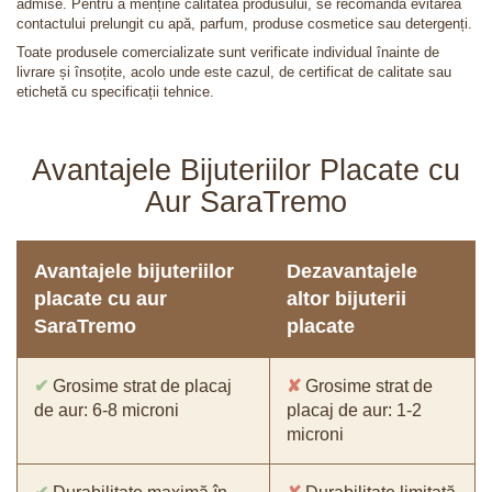
admise. Pentru a menține calitatea produsului, se recomandă evitarea
contactului prelungit cu apă, parfum, produse cosmetice sau detergenți.
Toate produsele comercializate sunt verificate individual înainte de
livrare și însoțite, acolo unde este cazul, de certificat de calitate sau
etichetă cu specificații tehnice.
Avantajele Bijuteriilor Placate cu
Aur SaraTremo
Avantajele bijuteriilor
Dezavantajele
placate cu aur
altor bijuterii
SaraTremo
placate
✔
Grosime strat de placaj
✘
Grosime strat de
de aur: 6-8 microni
placaj de aur: 1-2
microni