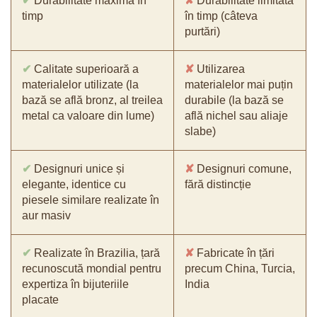
✔
Durabilitate maximă în
✘
Durabilitate limitată
timp
în timp (câteva
purtări)
✔
Calitate superioară a
✘
Utilizarea
materialelor utilizate (la
materialelor mai puțin
bază se află bronz, al treilea
durabile (la bază se
metal ca valoare din lume)
află nichel sau aliaje
slabe)
✔
Designuri unice și
✘
Designuri comune,
elegante, identice cu
fără distincție
piesele similare realizate în
aur masiv
✔
Realizate în Brazilia, țară
✘
Fabricate în țări
recunoscută mondial pentru
precum China, Turcia,
expertiza în bijuteriile
India
placate