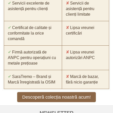
✔
Servicii excelente de
✘
Servicii de
asistență pentru clienți
asistență pentru
clienți limitate
✔
Certificat de calitate și
✘
Lipsa vreunei
conformitate la orice
certificări
comandă
✔
Firmă autorizată de
✘
Lipsa vreunei
ANPC pentru operațiuni cu
autorizări ANPC
metale prețioase
✔
SaraTremo – Brand și
✘
Marcă de bazar,
Marcă înregistrată la OSIM
fără nicio garanție
Descoperă colecția noastră acum!