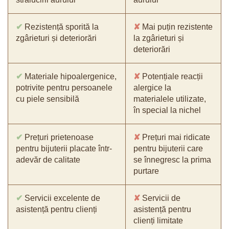
✔
Rezistență sporită la
✘
Mai puțin rezistente
zgârieturi și deteriorări
la zgârieturi și
deteriorări
✔
Materiale hipoalergenice,
✘
Potențiale reacții
potrivite pentru persoanele
alergice la
cu piele sensibilă
materialele utilizate,
în special la nichel
✔
Prețuri prietenoase
✘
Prețuri mai ridicate
pentru bijuterii placate într-
pentru bijuterii care
adevăr de calitate
se înnegresc la prima
purtare
✔
Servicii excelente de
✘
Servicii de
asistență pentru clienți
asistență pentru
clienți limitate