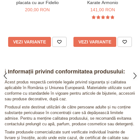
placata cu aur Fidelio
Karate Armonio
200,00 RON
141,00 RON
VEZI VARIANTE
VEZI VARIANTE
ℹ️
Informații privind conformitatea produsului:
Acest produs respectă cerințele legale privind siguranța și calitatea
aplicabile în România și Uniunea Europeană. Materialele utilizate sunt
conforme cu standardele în vigoare pentru articole de bijuterie, accesorii
sau produse decorative, după caz.
Produsul este destinat utilizării de către persoane adulte și nu conține
substanțe periculoase în concentrații care să depășească limitele
admise. Pentru a menține calitatea produsului, se recomandă evitarea
contactului prelungit cu apă, parfum, produse cosmetice sau detergenți.
Toate produsele comercializate sunt verificate individual înainte de
livrare și însoțite, acolo unde este cazul, de certificat de calitate sau