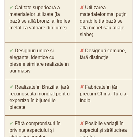
✔
Calitate superioară a
✘
Utilizarea
materialelor utilizate (la
materialelor mai puțin
bază se află bronz, al treilea
durabile (la bază se
metal ca valoare din lume)
află nichel sau aliaje
slabe)
✔
Designuri unice și
✘
Designuri comune,
elegante, identice cu
fără distincție
piesele similare realizate în
aur masiv
✔
Realizate în Brazilia, țară
✘
Fabricate în țări
recunoscută mondial pentru
precum China, Turcia,
expertiza în bijuteriile
India
placate
✔
Fără compromisuri în
✘
Posibile variații în
privința aspectului și
aspectul și strălucirea
strălucirii aurului
aurului