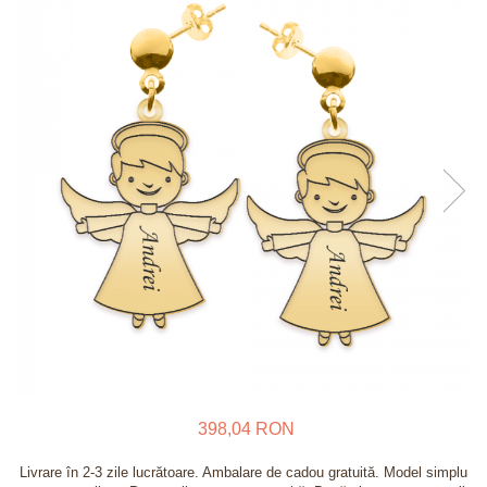
Verighete
Bijuterii pentru barbati
Inele
Lanturi
Bratari
Talismane
Verighete
Bijuterii din argint placate cu aur
24K
398,04 RON
Livrare în 2-3 zile lucrătoare. Ambalare de cadou gratuită. Model simplu