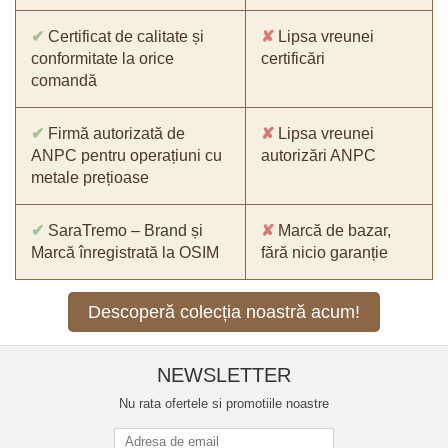
✔
Certificat de calitate și
✘
Lipsa vreunei
conformitate la orice
certificări
comandă
✔
Firmă autorizată de
✘
Lipsa vreunei
ANPC pentru operațiuni cu
autorizări ANPC
metale prețioase
✔
SaraTremo – Brand și
✘
Marcă de bazar,
Marcă înregistrată la OSIM
fără nicio garanție
Descoperă colecția noastră acum!
NEWSLETTER
Nu rata ofertele si promotiile noastre