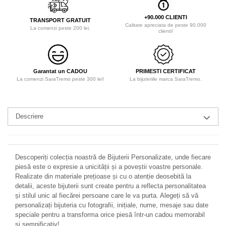
+90.000 CLIENTI
TRANSPORT GRATUIT
Calitate apreciata de peste 90.000
La comenzi peste 200 lei.
clienti!
Garantat un CADOU
PRIMESTI CERTIFICAT
La comenzi SaraTremo peste 300 lei!
La bijuteriile marca SaraTremo.
Descriere
Descoperiți colecția noastră de Bijuterii Personalizate, unde fiecare
piesă este o expresie a unicității și a poveștii voastre personale.
Realizate din materiale prețioase și cu o atenție deosebită la
detalii, aceste bijuterii sunt create pentru a reflecta personalitatea
și stilul unic al fiecărei persoane care le va purta. Alegeți să vă
personalizați bijuteria cu fotografii, inițiale, nume, mesaje sau date
speciale pentru a transforma orice piesă într-un cadou memorabil
și semnificativ!