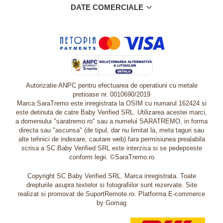
DATE COMERCIALE
Autorizatie ANPC pentru efectuarea de operatiuni cu metale
pretioase nr. 0010690/2019
Marca SaraTremo este inregistrata la OSIM cu numarul 162424 si
este detinuta de catre Baby Verified SRL. Utilizarea acestei marci,
a domeniului "saratremo.ro" sau a numelui SARATREMO, in forma
directa sau "ascunsa" (de tipul, dar nu limitat la, meta taguri sau
alte tehnici de indexare, cautare web) fara permisiunea prealabila
scrisa a SC Baby Verified SRL este interzisa si se pedepseste
conform legii. ©SaraTremo.ro
Copyright SC Baby Verified SRL. Marca inregistrata. Toate
drepturile asupra textelor si fotografiilor sunt rezervate. Site
realizat si promovat de SuportRemote.ro.
Platforma E-commerce
by Gomag