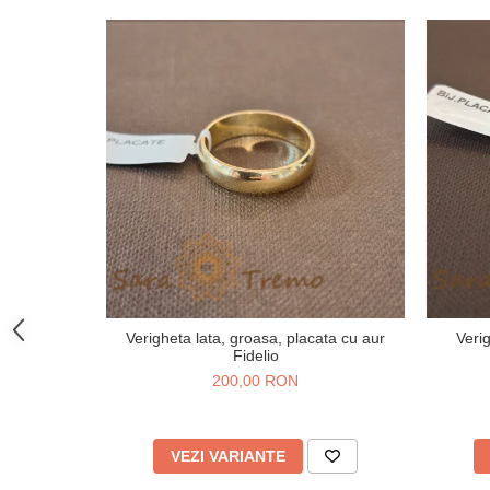
Verigheta lata, groasa, placata cu aur
Veri
Fidelio
200,00 RON
VEZI VARIANTE