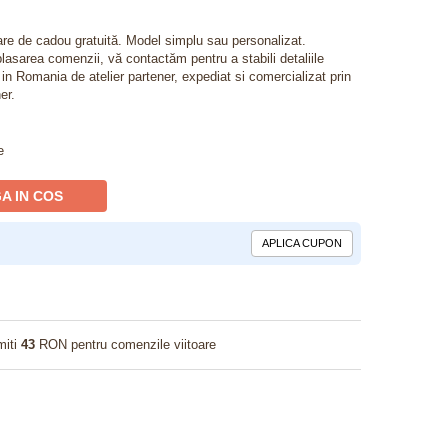
lare de cadou gratuită. Model simplu sau personalizat.
lasarea comenzii, vă contactăm pentru a stabili detaliile
t in Romania de atelier partener, expediat si comercializat prin
er.
e
A IN COS
APLICA CUPON
miti
43
RON pentru comenzile viitoare