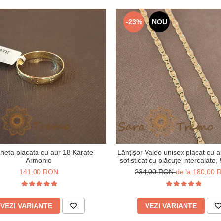
-23%
NOU
gheta placata cu aur 18 Karate
Lănțișor Valeo unisex placat cu a
Armonio
sofisticat cu plăcuțe intercalate,
cm
141,00 RON
234,00 RON
de la 180,00
VEZI VARIANTE
VEZI VARIANTE