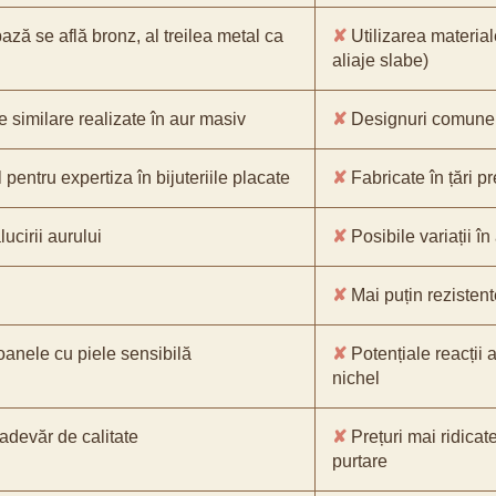
bază se află bronz, al treilea metal ca
✘
Utilizarea material
aliaje slabe)
e similare realizate în aur masiv
✘
Designuri comune, 
pentru expertiza în bijuteriile placate
✘
Fabricate în țări p
ucirii aurului
✘
Posibile variații în
✘
Mai puțin rezistente
oanele cu piele sensibilă
✘
Potențiale reacții a
nichel
-adevăr de calitate
✘
Prețuri mai ridicat
purtare