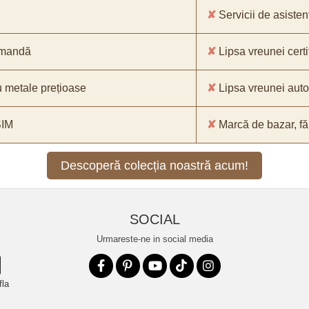
✘
Servicii de asistenț
comandă
✘
Lipsa vreunei certif
 metale prețioase
✘
Lipsa vreunei aut
SIM
✘
Marcă de bazar, făr
Descoperă colecția noastră acum!
SOCIAL
Urmareste-ne in social media
fla