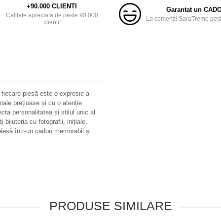
+90.000 CLIENTI
Garantat un CAD
Calitate apreciata de peste 90.000
La comenzi SaraTremo peste
clienti!
 fiecare piesă este o expresie a
riale prețioase și cu o atenție
ecta personalitatea și stilul unic al
bijuteria cu fotografii, inițiale,
iesă într-un cadou memorabil și
PRODUSE SIMILARE