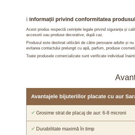
ℹ️
Informații privind conformitatea produsul
Acest produs respectă cerințele legale privind siguranța și cal
accesorii sau produse decorative, după caz.
Produsul este destinat utilizării de către persoane adulte și 
evitarea contactului prelungit cu apă, parfum, produse cosmeti
Toate produsele comercializate sunt verificate individual înainte
Avant
Avantajele bijuteriilor placate cu aur S
✔
Grosime strat de placaj de aur: 6-8 microni
✔
Durabilitate maximă în timp