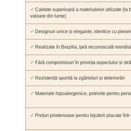
✔
Calitate superioară a materialelor utilizate (la 
valoare din lume)
✔
Designuri unice și elegante, identice cu piesel
✔
Realizate în Brazilia, țară recunoscută mondial 
✔
Fără compromisuri în privința aspectului și străl
✔
Rezistență sporită la zgârieturi și deteriorări
✔
Materiale hipoalergenice, potrivite pentru pers
✔
Prețuri prietenoase pentru bijuterii placate într