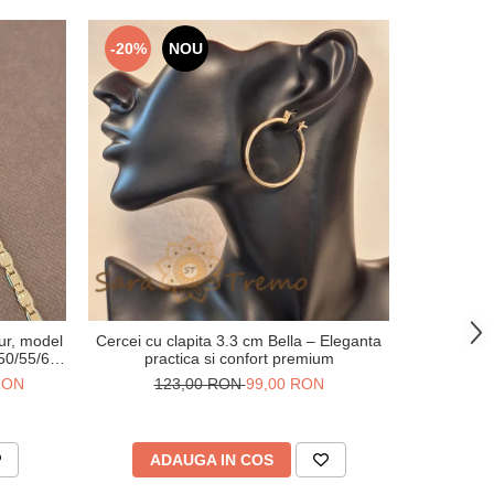
-20%
NOU
-41%
ur, model
Cercei cu clapita 3.3 cm Bella – Eleganta
Verighet
 50/55/60
practica si confort premium
gravuri
 RON
123,00 RON
99,00 RON
20
ADAUGA IN COS
V