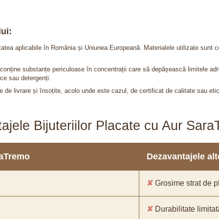
ui:
itatea aplicabile în România și Uniunea Europeană. Materialele utilizate sunt c
nu conține substanțe periculoase în concentrații care să depășească limitele 
ce sau detergenți.
 de livrare și însoțite, acolo unde este cazul, de certificat de calitate sau eti
ajele Bijuteriilor Placate cu Aur Sar
araTremo
Dezavantajele alto
✘
Grosime strat de pl
✘
Durabilitate limitat