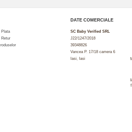
DATE COMERCIALE
 Plata
SC Baby Verified SRL
e Retur
J22/1247/2018
roduselor
39348826
Vancea P. 17/18 camera 6
Iasi, Iasi
l