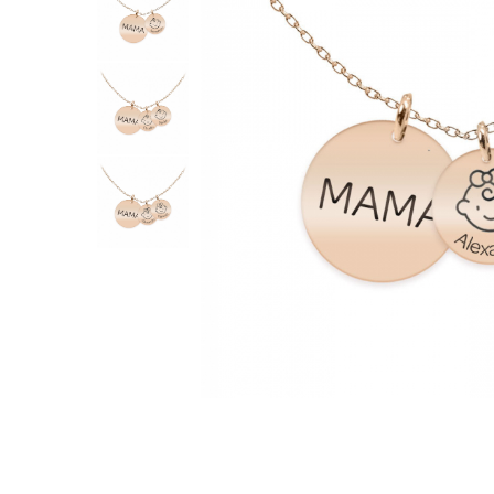
Verighete
Bijuterii pentru barbati
Inele
Lanturi
Bratari
Talismane
Verighete
Bijuterii din argint placate cu aur
24K
Distribuie
pe
Facebook