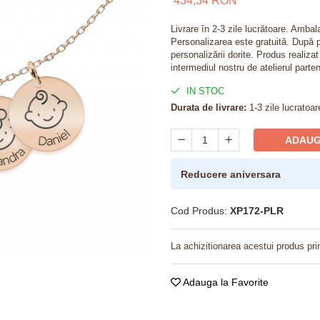
434,34 RON
Livrare în 2-3 zile lucrătoare. Amba
Personalizarea este gratuită. După p
personalizării dorite. Produs realiza
intermediul nostru de atelierul parten
IN STOC
Durata de livrare:
1-3 zile lucratoar
ADAUG
Reducere aniversara
Cod Produs:
XP172-PLR
La achizitionarea acestui produs pri
Adauga la Favorite