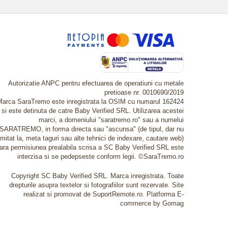
Autorizatie ANPC pentru efectuarea de operatiuni cu metale
pretioase nr. 0010690/2019
Marca SaraTremo este inregistrata la OSIM cu numarul 162424
si este detinuta de catre Baby Verified SRL. Utilizarea acestei
marci, a domeniului "saratremo.ro" sau a numelui
SARATREMO, in forma directa sau "ascunsa" (de tipul, dar nu
imitat la, meta taguri sau alte tehnici de indexare, cautare web)
fara permisiunea prealabila scrisa a SC Baby Verified SRL este
interzisa si se pedepseste conform legii. ©SaraTremo.ro
Copyright SC Baby Verified SRL. Marca inregistrata. Toate
drepturile asupra textelor si fotografiilor sunt rezervate. Site
realizat si promovat de SuportRemote.ro.
Platforma E-
commerce by Gomag