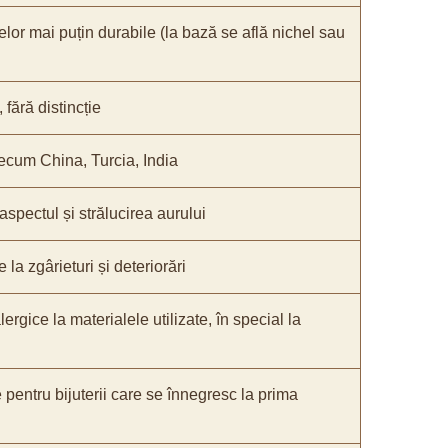
elor mai puțin durabile (la bază se află nichel sau
fără distincție
recum China, Turcia, India
 aspectul și strălucirea aurului
 la zgârieturi și deteriorări
lergice la materialele utilizate, în special la
e pentru bijuterii care se înnegresc la prima