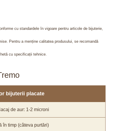
onforme cu standardele în vigoare pentru articole de bijuterie,
admise. Pentru a menține calitatea produsului, se recomandă
chetă cu specificații tehnice.
aTremo
r bijuterii placate
acaj de aur: 1-2 microni
ă în timp (câteva purtări)