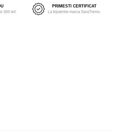
OU
PRIMESTI CERTIFICAT
 300 lei!
La bijuteriile marca SaraTremo.