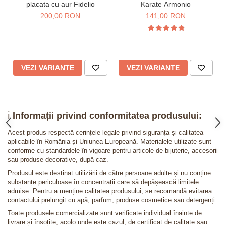
placata cu aur Fidelio
Karate Armonio
200,00 RON
141,00 RON
VEZI VARIANTE
VEZI VARIANTE
ℹ️
Informații privind conformitatea produsului:
Acest produs respectă cerințele legale privind siguranța și calitatea
aplicabile în România și Uniunea Europeană. Materialele utilizate sunt
conforme cu standardele în vigoare pentru articole de bijuterie, accesorii
sau produse decorative, după caz.
Produsul este destinat utilizării de către persoane adulte și nu conține
substanțe periculoase în concentrații care să depășească limitele
admise. Pentru a menține calitatea produsului, se recomandă evitarea
contactului prelungit cu apă, parfum, produse cosmetice sau detergenți.
Toate produsele comercializate sunt verificate individual înainte de
livrare și însoțite, acolo unde este cazul, de certificat de calitate sau