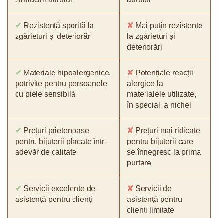
✔
Rezistență sporită la
✘
Mai puțin rezistente
zgârieturi și deteriorări
la zgârieturi și
deteriorări
✔
Materiale hipoalergenice,
✘
Potențiale reacții
potrivite pentru persoanele
alergice la
cu piele sensibilă
materialele utilizate,
în special la nichel
✔
Prețuri prietenoase
✘
Prețuri mai ridicate
pentru bijuterii placate într-
pentru bijuterii care
adevăr de calitate
se înnegresc la prima
purtare
✔
Servicii excelente de
✘
Servicii de
asistență pentru clienți
asistență pentru
clienți limitate