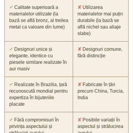
✔
Calitate superioară a
✘
Utilizarea
materialelor utilizate (la
materialelor mai puțin
bază se află bronz, al treilea
durabile (la bază se
metal ca valoare din lume)
află nichel sau aliaje
slabe)
✔
Designuri unice și
✘
Designuri comune,
elegante, identice cu
fără distincție
piesele similare realizate în
aur masiv
✔
Realizate în Brazilia, țară
✘
Fabricate în țări
recunoscută mondial pentru
precum China, Turcia,
expertiza în bijuteriile
India
placate
✔
Fără compromisuri în
✘
Posibile variații în
privința aspectului și
aspectul și strălucirea
strălucirii aurului
aurului