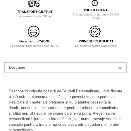
+90.000 CLIENTI
TRANSPORT GRATUIT
Calitate apreciata de peste 90.000
La comenzi peste 200 lei.
clienti!
Garantat un CADOU
PRIMESTI CERTIFICAT
La comenzi SaraTremo peste 300 lei!
La bijuteriile marca SaraTremo.
Descriere
Descoperiți colecția noastră de Bijuterii Personalizate, unde fiecare
piesă este o expresie a unicității și a poveștii voastre personale.
Realizate din materiale prețioase și cu o atenție deosebită la
detalii, aceste bijuterii sunt create pentru a reflecta personalitatea
și stilul unic al fiecărei persoane care le va purta. Alegeți să vă
personalizați bijuteria cu fotografii, inițiale, nume, mesaje sau date
speciale pentru a transforma orice piesă într-un cadou memorabil
și semnificativ!