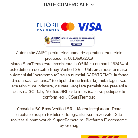
DATE COMERCIALE
Autorizatie ANPC pentru efectuarea de operatiuni cu metale
pretioase nr. 0010690/2019
Marca SaraTremo este inregistrata la OSIM cu numarul 162424 si
este detinuta de catre Baby Verified SRL. Utilizarea acestei marci,
a domeniului "saratremo.ro" sau a numelui SARATREMO, in forma
directa sau "ascunsa" (de tipul, dar nu limitat la, meta taguri sau
alte tehnici de indexare, cautare web) fara permisiunea prealabila
scrisa a SC Baby Verified SRL este interzisa si se pedepseste
conform legii. ©SaraTremo.ro
Copyright SC Baby Verified SRL. Marca inregistrata. Toate
drepturile asupra textelor si fotografiilor sunt rezervate. Site
realizat si promovat de SuportRemote.ro.
Platforma E-commerce
by Gomag