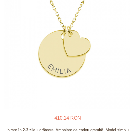
Verighete
Bijuterii pentru barbati
Inele
Lanturi
Bratari
Talismane
Verighete
Bijuterii din argint placate cu aur
24K
410,14 RON
Livrare în 2-3 zile lucrătoare. Ambalare de cadou gratuită. Model simplu