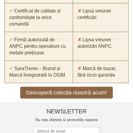
✔
Certificat de calitate și
✘
Lipsa vreunei
conformitate la orice
certificări
comandă
✔
Firmă autorizată de
✘
Lipsa vreunei
ANPC pentru operațiuni cu
autorizări ANPC
metale prețioase
✔
SaraTremo – Brand și
✘
Marcă de bazar,
Marcă înregistrată la OSIM
fără nicio garanție
Descoperă colecția noastră acum!
NEWSLETTER
Nu rata ofertele si promotiile noastre