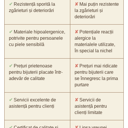
✔
Rezistență sporită la
✘
Mai puțin rezistente
zgârieturi și deteriorări
la zgârieturi și
deteriorări
✔
Materiale hipoalergenice,
✘
Potențiale reacții
potrivite pentru persoanele
alergice la
cu piele sensibilă
materialele utilizate,
în special la nichel
✔
Prețuri prietenoase
✘
Prețuri mai ridicate
pentru bijuterii placate într-
pentru bijuterii care
adevăr de calitate
se înnegresc la prima
purtare
✔
Servicii excelente de
✘
Servicii de
asistență pentru clienți
asistență pentru
clienți limitate
✔
Certificat de calitate și
✘
Lipsa vreunei