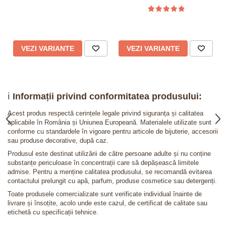
VEZI VARIANTE
VEZI VARIANTE
ℹ️
Informații privind conformitatea produsului:
Acest produs respectă cerințele legale privind siguranța și calitatea
aplicabile în România și Uniunea Europeană. Materialele utilizate sunt
conforme cu standardele în vigoare pentru articole de bijuterie, accesorii
sau produse decorative, după caz.
Produsul este destinat utilizării de către persoane adulte și nu conține
substanțe periculoase în concentrații care să depășească limitele
admise. Pentru a menține calitatea produsului, se recomandă evitarea
contactului prelungit cu apă, parfum, produse cosmetice sau detergenți.
Toate produsele comercializate sunt verificate individual înainte de
livrare și însoțite, acolo unde este cazul, de certificat de calitate sau
etichetă cu specificații tehnice.