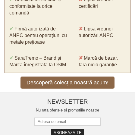
conformitate la orice
certificări
comandă
✔
Firmă autorizată de
✘
Lipsa vreunei
ANPC pentru operațiuni cu
autorizări ANPC
metale prețioase
✔
SaraTremo – Brand și
✘
Marcă de bazar,
Marcă înregistrată la OSIM
fără nicio garanție
Descoperă colecția noastră acum!
NEWSLETTER
Nu rata ofertele si promotiile noastre