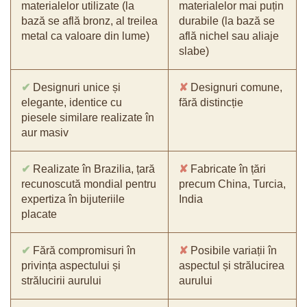
materialelor utilizate (la
materialelor mai puțin
bază se află bronz, al treilea
durabile (la bază se
metal ca valoare din lume)
află nichel sau aliaje
slabe)
✔
Designuri unice și
✘
Designuri comune,
elegante, identice cu
fără distincție
piesele similare realizate în
aur masiv
✔
Realizate în Brazilia, țară
✘
Fabricate în țări
recunoscută mondial pentru
precum China, Turcia,
expertiza în bijuteriile
India
placate
✔
Fără compromisuri în
✘
Posibile variații în
privința aspectului și
aspectul și strălucirea
strălucirii aurului
aurului