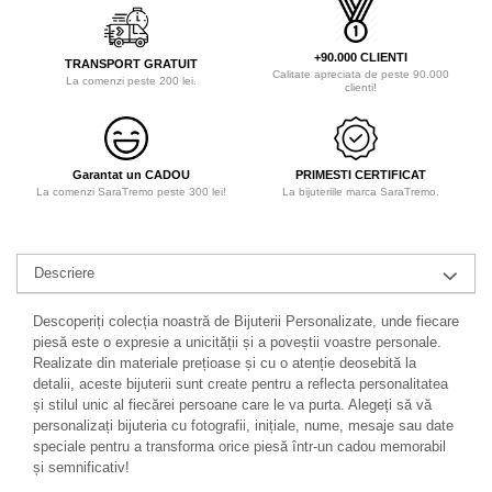
+90.000 CLIENTI
TRANSPORT GRATUIT
Calitate apreciata de peste 90.000
La comenzi peste 200 lei.
clienti!
Garantat un CADOU
PRIMESTI CERTIFICAT
La comenzi SaraTremo peste 300 lei!
La bijuteriile marca SaraTremo.
Descriere
Descoperiți colecția noastră de Bijuterii Personalizate, unde fiecare
piesă este o expresie a unicității și a poveștii voastre personale.
Realizate din materiale prețioase și cu o atenție deosebită la
detalii, aceste bijuterii sunt create pentru a reflecta personalitatea
și stilul unic al fiecărei persoane care le va purta. Alegeți să vă
personalizați bijuteria cu fotografii, inițiale, nume, mesaje sau date
speciale pentru a transforma orice piesă într-un cadou memorabil
și semnificativ!