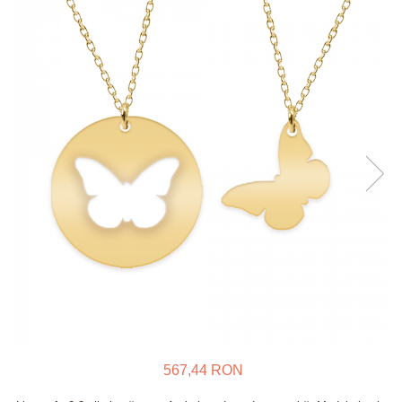
Verighete
Bijuterii pentru barbati
Inele
Lanturi
Bratari
Talismane
Verighete
Bijuterii din argint placate cu aur
24K
567,44 RON