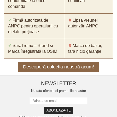
conformitate la orice
certificări
comandă
✔
Firmă autorizată de
✘
Lipsa vreunei
ANPC pentru operațiuni cu
autorizări ANPC
metale prețioase
✔
SaraTremo – Brand și
✘
Marcă de bazar,
Marcă înregistrată la OSIM
fără nicio garanție
Descoperă colecția noastră acum!
NEWSLETTER
Nu rata ofertele si promotiile noastre