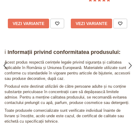
VEZI VARIANTE
VEZI VARIANTE
ℹ️
Informații privind conformitatea produsului:
Acest produs respectă cerințele legale privind siguranța și calitatea
aplicabile în România și Uniunea Europeană. Materialele utilizate sunt
conforme cu standardele în vigoare pentru articole de bijuterie, accesorii
sau produse decorative, după caz.
Produsul este destinat utilizării de către persoane adulte și nu conține
substanțe periculoase în concentrații care să depășească limitele
admise. Pentru a menține calitatea produsului, se recomandă evitarea
contactului prelungit cu apă, parfum, produse cosmetice sau detergenți.
Toate produsele comercializate sunt verificate individual înainte de
livrare și însoțite, acolo unde este cazul, de certificat de calitate sau
etichetă cu specificații tehnice.