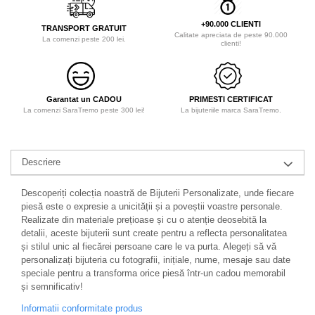
+90.000 CLIENTI
TRANSPORT GRATUIT
Calitate apreciata de peste 90.000
La comenzi peste 200 lei.
clienti!
Garantat un CADOU
PRIMESTI CERTIFICAT
La comenzi SaraTremo peste 300 lei!
La bijuteriile marca SaraTremo.
Descriere
Descoperiți colecția noastră de Bijuterii Personalizate, unde fiecare
piesă este o expresie a unicității și a poveștii voastre personale.
Realizate din materiale prețioase și cu o atenție deosebită la
detalii, aceste bijuterii sunt create pentru a reflecta personalitatea
și stilul unic al fiecărei persoane care le va purta. Alegeți să vă
personalizați bijuteria cu fotografii, inițiale, nume, mesaje sau date
speciale pentru a transforma orice piesă într-un cadou memorabil
și semnificativ!
Informatii conformitate produs