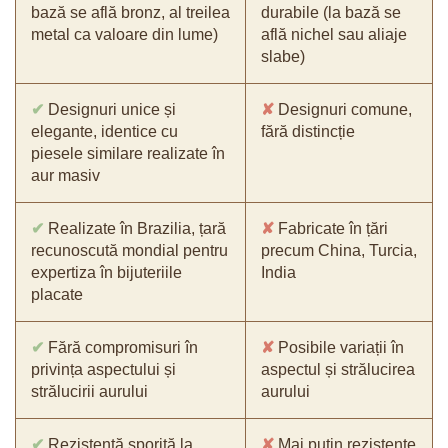
bază se află bronz, al treilea
durabile (la bază se
metal ca valoare din lume)
află nichel sau aliaje
slabe)
✔
Designuri unice și
✘
Designuri comune,
elegante, identice cu
fără distincție
piesele similare realizate în
aur masiv
✔
Realizate în Brazilia, țară
✘
Fabricate în țări
recunoscută mondial pentru
precum China, Turcia,
expertiza în bijuteriile
India
placate
✔
Fără compromisuri în
✘
Posibile variații în
privința aspectului și
aspectul și strălucirea
strălucirii aurului
aurului
✔
Rezistență sporită la
✘
Mai puțin rezistente