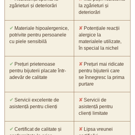
zgârieturi și deteriorări
la zgârieturi și
deteriorări
✔
Materiale hipoalergenice,
✘
Potențiale reacții
potrivite pentru persoanele
alergice la
cu piele sensibilă
materialele utilizate,
în special la nichel
✔
Prețuri prietenoase
✘
Prețuri mai ridicate
pentru bijuterii placate într-
pentru bijuterii care
adevăr de calitate
se înnegresc la prima
purtare
✔
Servicii excelente de
✘
Servicii de
asistență pentru clienți
asistență pentru
clienți limitate
✔
Certificat de calitate și
✘
Lipsa vreunei