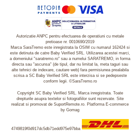
Autorizatie ANPC pentru efectuarea de operatiuni cu metale
pretioase nr. 0010690/2019
Marca SaraTremo este inregistrata la OSIM cu numarul 162424 si
este detinuta de catre Baby Verified SRL. Utilizarea acestei marci,
a domeniului "saratremo.ro" sau a numelui SARATREMO, in forma
directa sau "ascunsa" (de tipul, dar nu limitat la, meta taguri sau
alte tehnici de indexare, cautare web) fara permisiunea prealabila
scrisa a SC Baby Verified SRL este interzisa si se pedepseste
conform legii. ©SaraTremo.ro
Copyright SC Baby Verified SRL. Marca inregistrata. Toate
drepturile asupra textelor si fotografiilor sunt rezervate. Site
realizat si promovat de SuportRemote.ro.
Platforma E-commerce
by Gomag
4749819f0d917dc5db71edd975e97bba
Livrare oriunde in Europa in 2 zile prin DHL Express