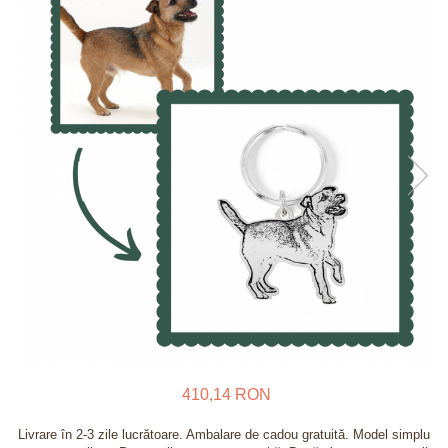
Verighete
Bijuterii pentru barbati
Inele
Lanturi
Bratari
Talismane
Verighete
Bijuterii din argint placate cu aur
24K
410,14 RON
Livrare în 2-3 zile lucrătoare. Ambalare de cadou gratuită. Model simplu