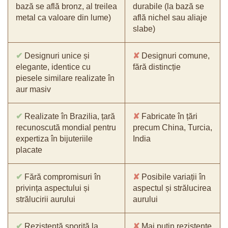
bază se află bronz, al treilea
durabile (la bază se
metal ca valoare din lume)
află nichel sau aliaje
slabe)
✔
Designuri unice și
✘
Designuri comune,
elegante, identice cu
fără distincție
piesele similare realizate în
aur masiv
✔
Realizate în Brazilia, țară
✘
Fabricate în țări
recunoscută mondial pentru
precum China, Turcia,
expertiza în bijuteriile
India
placate
✔
Fără compromisuri în
✘
Posibile variații în
privința aspectului și
aspectul și strălucirea
strălucirii aurului
aurului
✔
Rezistență sporită la
✘
Mai puțin rezistente