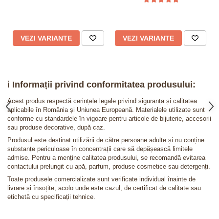
VEZI VARIANTE
VEZI VARIANTE
ℹ️
Informații privind conformitatea produsului:
Acest produs respectă cerințele legale privind siguranța și calitatea
aplicabile în România și Uniunea Europeană. Materialele utilizate sunt
conforme cu standardele în vigoare pentru articole de bijuterie, accesorii
sau produse decorative, după caz.
Produsul este destinat utilizării de către persoane adulte și nu conține
substanțe periculoase în concentrații care să depășească limitele
admise. Pentru a menține calitatea produsului, se recomandă evitarea
contactului prelungit cu apă, parfum, produse cosmetice sau detergenți.
Toate produsele comercializate sunt verificate individual înainte de
livrare și însoțite, acolo unde este cazul, de certificat de calitate sau
etichetă cu specificații tehnice.