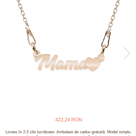
Verighete
Bijuterii pentru barbati
Inele
Lanturi
Bratari
Talismane
Verighete
Bijuterii din argint placate cu aur
24K
422,24 RON
Livrare în 2-3 zile lucrătoare. Ambalare de cadou gratuită. Model simplu