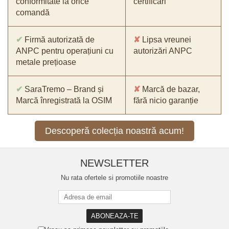
conformitate la orice
certificări
comandă
✔
Firmă autorizată de
✘
Lipsa vreunei
ANPC pentru operațiuni cu
autorizări ANPC
metale prețioase
✔
SaraTremo – Brand și
✘
Marcă de bazar,
Marcă înregistrată la OSIM
fără nicio garanție
Descoperă colecția noastră acum!
NEWSLETTER
Nu rata ofertele si promotiile noastre