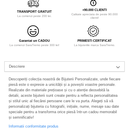
+90.000 CLIENTI
TRANSPORT GRATUIT
Calitate apreciata de peste 90.000
La comenzi peste 200 lei.
clienti!
Garantat un CADOU
PRIMESTI CERTIFICAT
La comenzi SaraTremo peste 300 lei!
La bijuteriile marca SaraTremo.
Descriere
Descoperiți colecția noastră de Bijuterii Personalizate, unde fiecare
piesă este o expresie a unicității și a poveștii voastre personale.
Realizate din materiale prețioase și cu o atenție deosebită la
detalii, aceste bijuterii sunt create pentru a reflecta personalitatea
și stilul unic al fiecărei persoane care le va purta. Alegeți să vă
personalizați bijuteria cu fotografii, inițiale, nume, mesaje sau date
speciale pentru a transforma orice piesă într-un cadou memorabil
și semnificativ!
Informatii conformitate produs