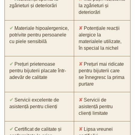
zgârieturi și deteriorări
la zgârieturi și
deteriorări
✔
Materiale hipoalergenice,
✘
Potențiale reacții
potrivite pentru persoanele
alergice la
cu piele sensibilă
materialele utilizate,
în special la nichel
✔
Prețuri prietenoase
✘
Prețuri mai ridicate
pentru bijuterii placate într-
pentru bijuterii care
adevăr de calitate
se înnegresc la prima
purtare
✔
Servicii excelente de
✘
Servicii de
asistență pentru clienți
asistență pentru
clienți limitate
✔
Certificat de calitate și
✘
Lipsa vreunei