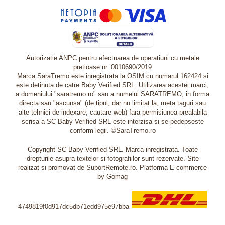
Autorizatie ANPC pentru efectuarea de operatiuni cu metale
pretioase nr. 0010690/2019
Marca SaraTremo este inregistrata la OSIM cu numarul 162424 si
este detinuta de catre Baby Verified SRL. Utilizarea acestei marci,
a domeniului "saratremo.ro" sau a numelui SARATREMO, in forma
directa sau "ascunsa" (de tipul, dar nu limitat la, meta taguri sau
alte tehnici de indexare, cautare web) fara permisiunea prealabila
scrisa a SC Baby Verified SRL este interzisa si se pedepseste
conform legii. ©SaraTremo.ro
Copyright SC Baby Verified SRL. Marca inregistrata. Toate
drepturile asupra textelor si fotografiilor sunt rezervate. Site
realizat si promovat de SuportRemote.ro.
Platforma E-commerce
by Gomag
4749819f0d917dc5db71edd975e97bba
Livrare oriunde in Europa in 2 zile prin DHL Express