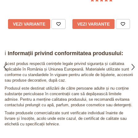
VEZI VARIANTE
VEZI VARIANTE
ℹ️
Informații privind conformitatea produsului:
Acest produs respectă cerințele legale privind siguranța și calitatea
aplicabile în România și Uniunea Europeană. Materialele utilizate sunt
conforme cu standardele în vigoare pentru articole de bijuterie, accesorii
sau produse decorative, după caz.
Produsul este destinat utilizării de către persoane adulte și nu conține
substanțe periculoase în concentrații care să depășească limitele
admise. Pentru a menține calitatea produsului, se recomandă evitarea
contactului prelungit cu apă, parfum, produse cosmetice sau detergenți.
Toate produsele comercializate sunt verificate individual înainte de
livrare și însoțite, acolo unde este cazul, de certificat de calitate sau
etichetă cu specificații tehnice.