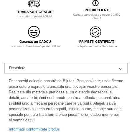
+90.000 CLIENTI
TRANSPORT GRATUIT
Calitate apreciata de peste 90.000
La comenzi peste 200 lei.
clienti!
Garantat un CADOU
PRIMESTI CERTIFICAT
La comenzi SaraTremo peste 300 lei!
La bijuteriile marca SaraTremo.
Descriere
Descoperiți colecția noastră de Bijuterii Personalizate, unde fiecare
piesă este o expresie a unicității și a poveștii voastre personale.
Realizate din materiale prețioase și cu o atenție deosebită la
detalii, aceste bijuterii sunt create pentru a reflecta personalitatea
și stilul unic al fiecărei persoane care le va purta. Alegeți să vă
personalizați bijuteria cu fotografii, inițiale, nume, mesaje sau date
speciale pentru a transforma orice piesă într-un cadou memorabil
și semnificativ!
Informatii conformitate produs