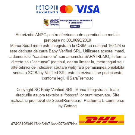
Autorizatie ANPC pentru efectuarea de operatiuni cu metale
pretioase nr. 0010690/2019
Marca SaraTremo este inregistrata la OSIM cu numarul 162424 si
este detinuta de catre Baby Verified SRL. Utilizarea acestei marci,
a domeniului "saratremo.ro" sau a numelui SARATREMO, in forma
directa sau "ascunsa" (de tipul, dar nu limitat la, meta taguri sau
alte tehnici de indexare, cautare web) fara permisiunea prealabila
scrisa a SC Baby Verified SRL este interzisa si se pedepseste
conform legii. ©SaraTremo.ro
Copyright SC Baby Verified SRL. Marca inregistrata. Toate
drepturile asupra textelor si fotografiilor sunt rezervate. Site
realizat si promovat de SuportRemote.ro.
Platforma E-commerce
by Gomag
4749819f0d917dc5db71edd975e97bba
Livrare oriunde in Europa in 2 zile prin DHL Express