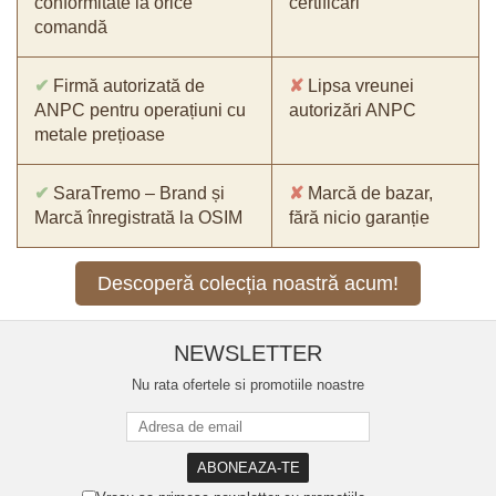
conformitate la orice
certificări
comandă
✔
Firmă autorizată de
✘
Lipsa vreunei
ANPC pentru operațiuni cu
autorizări ANPC
metale prețioase
✔
SaraTremo – Brand și
✘
Marcă de bazar,
Marcă înregistrată la OSIM
fără nicio garanție
Descoperă colecția noastră acum!
NEWSLETTER
Nu rata ofertele si promotiile noastre