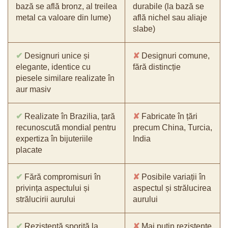
bază se află bronz, al treilea
durabile (la bază se
metal ca valoare din lume)
află nichel sau aliaje
slabe)
✔
Designuri unice și
✘
Designuri comune,
elegante, identice cu
fără distincție
piesele similare realizate în
aur masiv
✔
Realizate în Brazilia, țară
✘
Fabricate în țări
recunoscută mondial pentru
precum China, Turcia,
expertiza în bijuteriile
India
placate
✔
Fără compromisuri în
✘
Posibile variații în
privința aspectului și
aspectul și strălucirea
strălucirii aurului
aurului
✔
Rezistență sporită la
✘
Mai puțin rezistente