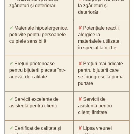
zgârieturi și deteriorări
la zgârieturi și
deteriorări
✔
Materiale hipoalergenice,
✘
Potențiale reacții
potrivite pentru persoanele
alergice la
cu piele sensibilă
materialele utilizate,
în special la nichel
✔
Prețuri prietenoase
✘
Prețuri mai ridicate
pentru bijuterii placate într-
pentru bijuterii care
adevăr de calitate
se înnegresc la prima
purtare
✔
Servicii excelente de
✘
Servicii de
asistență pentru clienți
asistență pentru
clienți limitate
✔
Certificat de calitate și
✘
Lipsa vreunei