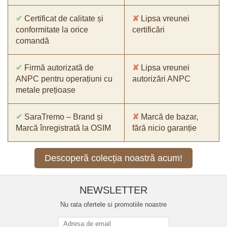
✔
Certificat de calitate și
✘
Lipsa vreunei
conformitate la orice
certificări
comandă
✔
Firmă autorizată de
✘
Lipsa vreunei
ANPC pentru operațiuni cu
autorizări ANPC
metale prețioase
✔
SaraTremo – Brand și
✘
Marcă de bazar,
Marcă înregistrată la OSIM
fără nicio garanție
Descoperă colecția noastră acum!
NEWSLETTER
Nu rata ofertele si promotiile noastre