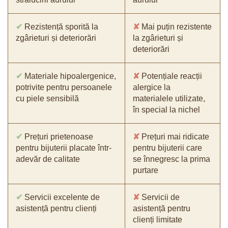
✔
Rezistență sporită la
✘
Mai puțin rezistente
zgârieturi și deteriorări
la zgârieturi și
deteriorări
✔
Materiale hipoalergenice,
✘
Potențiale reacții
potrivite pentru persoanele
alergice la
cu piele sensibilă
materialele utilizate,
în special la nichel
✔
Prețuri prietenoase
✘
Prețuri mai ridicate
pentru bijuterii placate într-
pentru bijuterii care
adevăr de calitate
se înnegresc la prima
purtare
✔
Servicii excelente de
✘
Servicii de
asistență pentru clienți
asistență pentru
clienți limitate