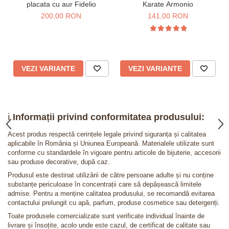
placata cu aur Fidelio
Karate Armonio
200,00 RON
141,00 RON
VEZI VARIANTE
VEZI VARIANTE
ℹ️
Informații privind conformitatea produsului:
Acest produs respectă cerințele legale privind siguranța și calitatea
aplicabile în România și Uniunea Europeană. Materialele utilizate sunt
conforme cu standardele în vigoare pentru articole de bijuterie, accesorii
sau produse decorative, după caz.
Produsul este destinat utilizării de către persoane adulte și nu conține
substanțe periculoase în concentrații care să depășească limitele
admise. Pentru a menține calitatea produsului, se recomandă evitarea
contactului prelungit cu apă, parfum, produse cosmetice sau detergenți.
Toate produsele comercializate sunt verificate individual înainte de
livrare și însoțite, acolo unde este cazul, de certificat de calitate sau