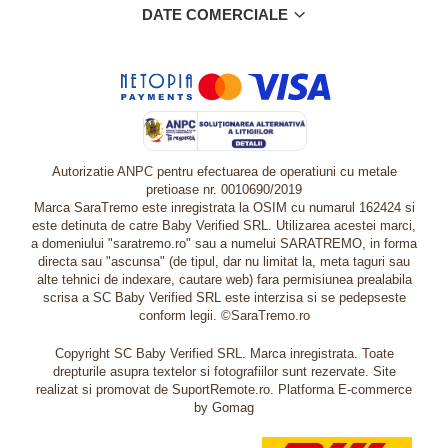
DATE COMERCIALE
Autorizatie ANPC pentru efectuarea de operatiuni cu metale
pretioase nr. 0010690/2019
Marca SaraTremo este inregistrata la OSIM cu numarul 162424 si
este detinuta de catre Baby Verified SRL. Utilizarea acestei marci,
a domeniului "saratremo.ro" sau a numelui SARATREMO, in forma
directa sau "ascunsa" (de tipul, dar nu limitat la, meta taguri sau
alte tehnici de indexare, cautare web) fara permisiunea prealabila
scrisa a SC Baby Verified SRL este interzisa si se pedepseste
conform legii. ©SaraTremo.ro
Copyright SC Baby Verified SRL. Marca inregistrata. Toate
drepturile asupra textelor si fotografiilor sunt rezervate. Site
realizat si promovat de SuportRemote.ro.
Platforma E-commerce
by Gomag