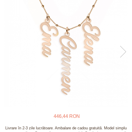
Verighete
Bijuterii pentru barbati
Inele
Lanturi
Bratari
Talismane
Verighete
Bijuterii din argint placate cu aur
24K
446,44 RON
Livrare în 2-3 zile lucrătoare. Ambalare de cadou gratuită. Model simplu