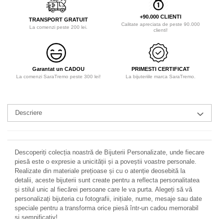
+90.000 CLIENTI
TRANSPORT GRATUIT
Calitate apreciata de peste 90.000
La comenzi peste 200 lei.
clienti!
Garantat un CADOU
PRIMESTI CERTIFICAT
La comenzi SaraTremo peste 300 lei!
La bijuteriile marca SaraTremo.
Descriere
Descoperiți colecția noastră de Bijuterii Personalizate, unde fiecare
piesă este o expresie a unicității și a poveștii voastre personale.
Realizate din materiale prețioase și cu o atenție deosebită la
detalii, aceste bijuterii sunt create pentru a reflecta personalitatea
și stilul unic al fiecărei persoane care le va purta. Alegeți să vă
personalizați bijuteria cu fotografii, inițiale, nume, mesaje sau date
speciale pentru a transforma orice piesă într-un cadou memorabil
și semnificativ!