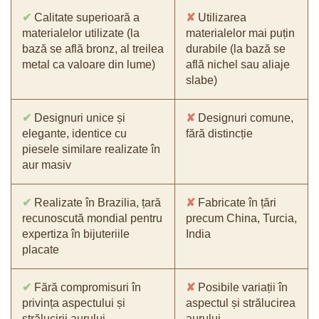
✔
Calitate superioară a
✘
Utilizarea
materialelor utilizate (la
materialelor mai puțin
bază se află bronz, al treilea
durabile (la bază se
metal ca valoare din lume)
află nichel sau aliaje
slabe)
✔
Designuri unice și
✘
Designuri comune,
elegante, identice cu
fără distincție
piesele similare realizate în
aur masiv
✔
Realizate în Brazilia, țară
✘
Fabricate în țări
recunoscută mondial pentru
precum China, Turcia,
expertiza în bijuteriile
India
placate
✔
Fără compromisuri în
✘
Posibile variații în
privința aspectului și
aspectul și strălucirea
strălucirii aurului
aurului