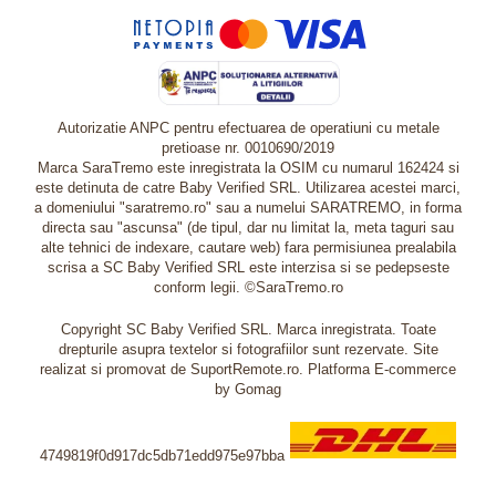
Autorizatie ANPC pentru efectuarea de operatiuni cu metale
pretioase nr. 0010690/2019
Marca SaraTremo este inregistrata la OSIM cu numarul 162424 si
este detinuta de catre Baby Verified SRL. Utilizarea acestei marci,
a domeniului "saratremo.ro" sau a numelui SARATREMO, in forma
directa sau "ascunsa" (de tipul, dar nu limitat la, meta taguri sau
alte tehnici de indexare, cautare web) fara permisiunea prealabila
scrisa a SC Baby Verified SRL este interzisa si se pedepseste
conform legii. ©SaraTremo.ro
Copyright SC Baby Verified SRL. Marca inregistrata. Toate
drepturile asupra textelor si fotografiilor sunt rezervate. Site
realizat si promovat de SuportRemote.ro.
Platforma E-commerce
by Gomag
4749819f0d917dc5db71edd975e97bba
Livrare oriunde in Europa in 2 zile prin DHL Express