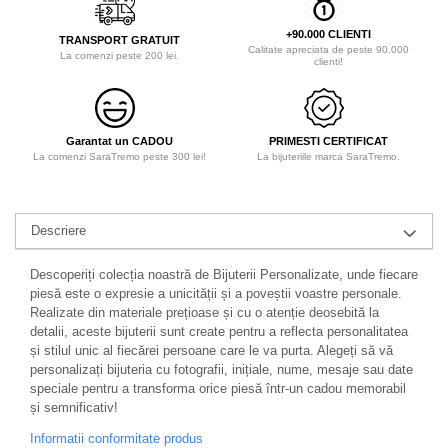
+90.000 CLIENTI
TRANSPORT GRATUIT
Calitate apreciata de peste 90.000
La comenzi peste 200 lei.
clienti!
Garantat un CADOU
PRIMESTI CERTIFICAT
La comenzi SaraTremo peste 300 lei!
La bijuteriile marca SaraTremo.
Descriere
Descoperiți colecția noastră de Bijuterii Personalizate, unde fiecare
piesă este o expresie a unicității și a poveștii voastre personale.
Realizate din materiale prețioase și cu o atenție deosebită la
detalii, aceste bijuterii sunt create pentru a reflecta personalitatea
și stilul unic al fiecărei persoane care le va purta. Alegeți să vă
personalizați bijuteria cu fotografii, inițiale, nume, mesaje sau date
speciale pentru a transforma orice piesă într-un cadou memorabil
și semnificativ!
Informatii conformitate produs