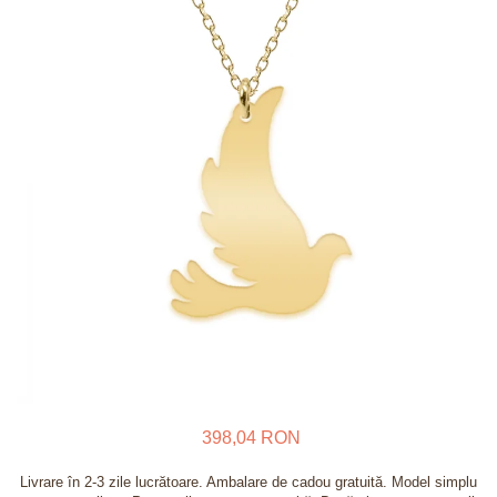
Verighete
Bijuterii pentru barbati
Inele
Lanturi
Bratari
Talismane
Verighete
Bijuterii din argint placate cu aur
24K
398,04 RON
Livrare în 2-3 zile lucrătoare. Ambalare de cadou gratuită. Model simplu