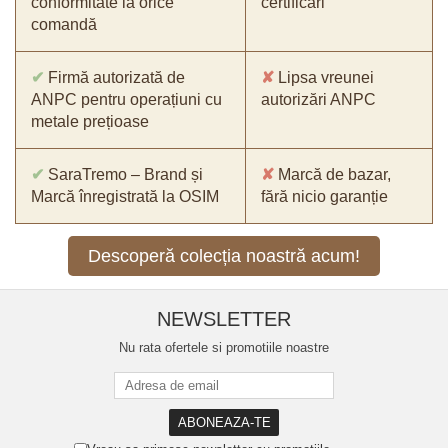
conformitate la orice
certificări
comandă
✔
Firmă autorizată de
✘
Lipsa vreunei
ANPC pentru operațiuni cu
autorizări ANPC
metale prețioase
✔
SaraTremo – Brand și
✘
Marcă de bazar,
Marcă înregistrată la OSIM
fără nicio garanție
Descoperă colecția noastră acum!
NEWSLETTER
Nu rata ofertele si promotiile noastre