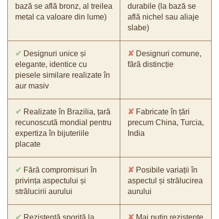
bază se află bronz, al treilea
durabile (la bază se
metal ca valoare din lume)
află nichel sau aliaje
slabe)
✔
Designuri unice și
✘
Designuri comune,
elegante, identice cu
fără distincție
piesele similare realizate în
aur masiv
✔
Realizate în Brazilia, țară
✘
Fabricate în țări
recunoscută mondial pentru
precum China, Turcia,
expertiza în bijuteriile
India
placate
✔
Fără compromisuri în
✘
Posibile variații în
privința aspectului și
aspectul și strălucirea
strălucirii aurului
aurului
✔
Rezistență sporită la
✘
Mai puțin rezistente