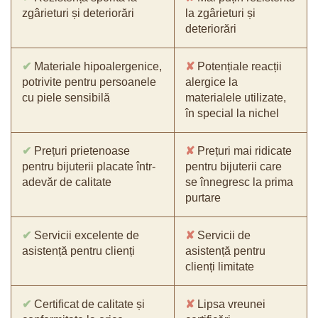
zgârieturi și deteriorări
la zgârieturi și
deteriorări
✔
Materiale hipoalergenice,
✘
Potențiale reacții
potrivite pentru persoanele
alergice la
cu piele sensibilă
materialele utilizate,
în special la nichel
✔
Prețuri prietenoase
✘
Prețuri mai ridicate
pentru bijuterii placate într-
pentru bijuterii care
adevăr de calitate
se înnegresc la prima
purtare
✔
Servicii excelente de
✘
Servicii de
asistență pentru clienți
asistență pentru
clienți limitate
✔
Certificat de calitate și
✘
Lipsa vreunei