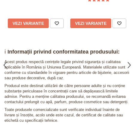
VEZI VARIANTE
VEZI VARIANTE
ℹ️
Informații privind conformitatea produsului:
Acest produs respectă cerințele legale privind siguranța și calitatea
aplicabile în România și Uniunea Europeană. Materialele utilizate sunt
conforme cu standardele în vigoare pentru articole de bijuterie, accesorii
sau produse decorative, după caz.
Produsul este destinat utilizării de către persoane adulte și nu conține
substanțe periculoase în concentrații care să depășească limitele
admise. Pentru a menține calitatea produsului, se recomandă evitarea
contactului prelungit cu apă, parfum, produse cosmetice sau detergenți.
Toate produsele comercializate sunt verificate individual înainte de
livrare și însoțite, acolo unde este cazul, de certificat de calitate sau
etichetă cu specificații tehnice.