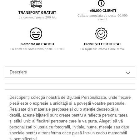
+90.000 CLIENTI
TRANSPORT GRATUIT
Calitate apreciata de peste 90.000
La comenzi peste 200 lei.
clienti!
Garantat un CADOU
PRIMESTI CERTIFICAT
La comenzi SaraTremo peste 300 lei!
La bijuteriile marca SaraTremo.
Descriere
Descoperiți colecția noastră de Bijuterii Personalizate, unde fiecare
piesă este o expresie a unicității și a poveștii voastre personale.
Realizate din materiale prețioase și cu o atenție deosebită la
detalii, aceste bijuterii sunt create pentru a reflecta personalitatea
și stilul unic al fiecărei persoane care le va purta. Alegeți să vă
personalizați bijuteria cu fotografii, inițiale, nume, mesaje sau date
speciale pentru a transforma orice piesă într-un cadou memorabil
și semnificativ!