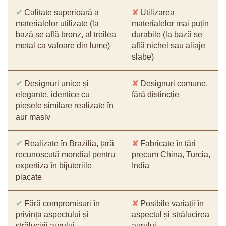
✔
Calitate superioară a
✘
Utilizarea
materialelor utilizate (la
materialelor mai puțin
bază se află bronz, al treilea
durabile (la bază se
metal ca valoare din lume)
află nichel sau aliaje
slabe)
✔
Designuri unice și
✘
Designuri comune,
elegante, identice cu
fără distincție
piesele similare realizate în
aur masiv
✔
Realizate în Brazilia, țară
✘
Fabricate în țări
recunoscută mondial pentru
precum China, Turcia,
expertiza în bijuteriile
India
placate
✔
Fără compromisuri în
✘
Posibile variații în
privința aspectului și
aspectul și strălucirea
strălucirii aurului
aurului