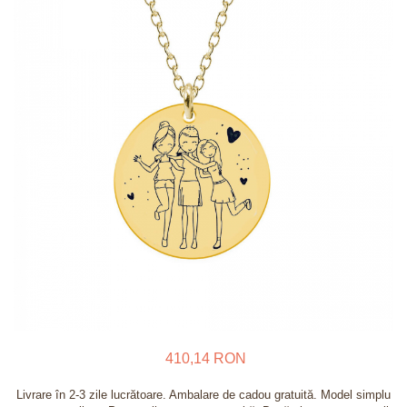
Verighete
Bijuterii pentru barbati
Inele
Lanturi
Bratari
Talismane
Verighete
Bijuterii din argint placate cu aur
24K
410,14 RON
Livrare în 2-3 zile lucrătoare. Ambalare de cadou gratuită. Model simplu