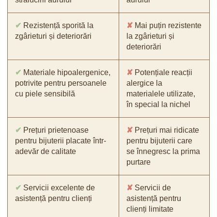
✔
Rezistență sporită la
✘
Mai puțin rezistente
zgârieturi și deteriorări
la zgârieturi și
deteriorări
✔
Materiale hipoalergenice,
✘
Potențiale reacții
potrivite pentru persoanele
alergice la
cu piele sensibilă
materialele utilizate,
în special la nichel
✔
Prețuri prietenoase
✘
Prețuri mai ridicate
pentru bijuterii placate într-
pentru bijuterii care
adevăr de calitate
se înnegresc la prima
purtare
✔
Servicii excelente de
✘
Servicii de
asistență pentru clienți
asistență pentru
clienți limitate