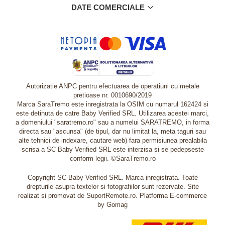
DATE COMERCIALE
Autorizatie ANPC pentru efectuarea de operatiuni cu metale
pretioase nr. 0010690/2019
Marca SaraTremo este inregistrata la OSIM cu numarul 162424 si
este detinuta de catre Baby Verified SRL. Utilizarea acestei marci,
a domeniului "saratremo.ro" sau a numelui SARATREMO, in forma
directa sau "ascunsa" (de tipul, dar nu limitat la, meta taguri sau
alte tehnici de indexare, cautare web) fara permisiunea prealabila
scrisa a SC Baby Verified SRL este interzisa si se pedepseste
conform legii. ©SaraTremo.ro
Copyright SC Baby Verified SRL. Marca inregistrata. Toate
drepturile asupra textelor si fotografiilor sunt rezervate. Site
realizat si promovat de SuportRemote.ro.
Platforma E-commerce
by Gomag