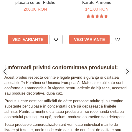
placata cu aur Fidelio
Karate Armonio
200,00 RON
141,00 RON
VEZI VARIANTE
VEZI VARIANTE
ℹ️
Informații privind conformitatea produsului:
Acest produs respectă cerințele legale privind siguranța și calitatea
aplicabile în România și Uniunea Europeană. Materialele utilizate sunt
conforme cu standardele în vigoare pentru articole de bijuterie, accesorii
sau produse decorative, după caz.
Produsul este destinat utilizării de către persoane adulte și nu conține
substanțe periculoase în concentrații care să depășească limitele
admise. Pentru a menține calitatea produsului, se recomandă evitarea
contactului prelungit cu apă, parfum, produse cosmetice sau detergenți.
Toate produsele comercializate sunt verificate individual înainte de
livrare și însoțite, acolo unde este cazul, de certificat de calitate sau