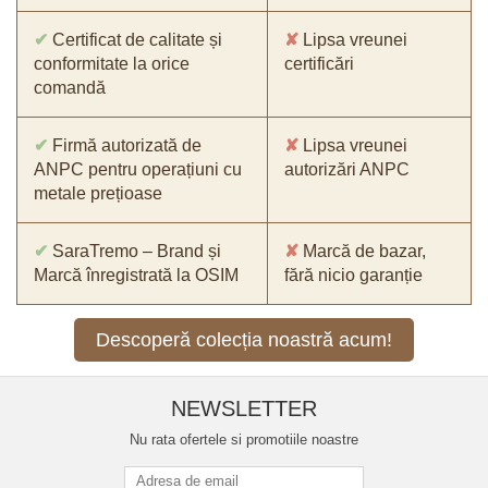
✔
Certificat de calitate și
✘
Lipsa vreunei
conformitate la orice
certificări
comandă
✔
Firmă autorizată de
✘
Lipsa vreunei
ANPC pentru operațiuni cu
autorizări ANPC
metale prețioase
✔
SaraTremo – Brand și
✘
Marcă de bazar,
Marcă înregistrată la OSIM
fără nicio garanție
Descoperă colecția noastră acum!
NEWSLETTER
Nu rata ofertele si promotiile noastre